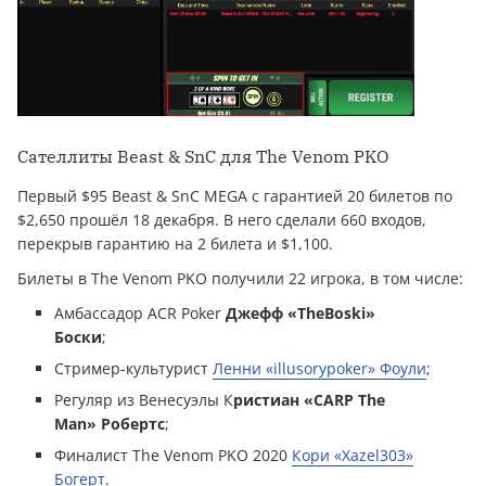
Сателлиты Beast & SnC для The Venom PKO
Первый $95 Beast & SnC MEGA с гарантией 20 билетов по
$2,650 прошёл 18 декабря. В него сделали 660 входов,
перекрыв гарантию на 2 билета и $1,100.
Билеты в The Venom PKO получили 22 игрока, в том числе:
Амбассадор ACR Poker
Джефф «TheBoski»
Боски
;
Стример-культурист
Ленни «illusorypoker» Фоули
;
Регуляр из Венесуэлы К
ристиан «CARP The
Man» Робертс
;
Финалист The Venom PKO 2020
Кори «Xazel303»
Богерт
.