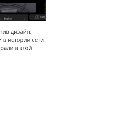
нив дизайн.
 в истории сети
рали в этой