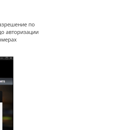
разрешение по
 до авторизации
азмерах