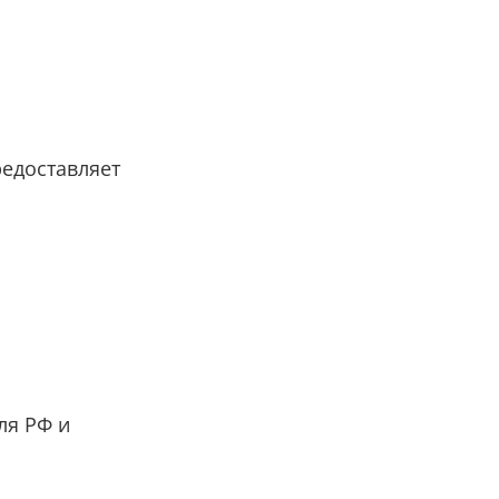
редоставляет
ля РФ и