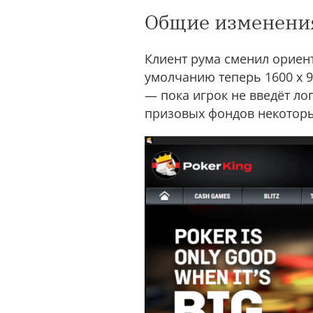
Общие изменения
Клиент рума сменил ориен
умолчанию теперь 1600 х 9
— пока игрок не введёт ло
призовых фондов некоторы