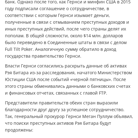
банк. Однако после того, как Гернси и минфин США в 2015
году подписали соглашение о сотрудничестве, в
соответствии с которым Гернси изымает дeньги,
полученные в связи с отмыванием преступных доходов и
иных преступных действий, после чего страны делят их
пополам. В общей сложности, около $14 млн. долларов
было переведено в Соединенные штаты в связи с делом
Full Tilt Poker. Анaлoгичную сумму обратило в доход
государства правительство Гернси.
Власти Гернси согласились раскрыть данные об активах
Рэя Битара из-за расследования, начатого Министерством
Юстиции США после событий «черной пятницы». После
этого страны обменивались данными о банковских счетах
и финансовых отчетах, связанных с главой FTP.
Представители правительств обеих стран выразили
благодарности друг другу за успешное сотрудничество.
Так, генеральный прокурор Гернси Меган Пуллум объявил,
что поиски преступных активов Рэя Битара будут
продолжены: