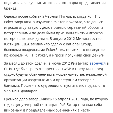
подписывала лучших игроков в покер для представления
бренда.
Однако после событий Черной Пятницы, когда Full Tilt
Poker закрылся, а изучение счетов показало, что дeньги
игроков отсутствуют, дело приняло серьезный оборот и
потерпевшими по делу были признаны тысячи игроков,
потерявших свои дeньги. В августе 2012 Министерство
Юстиции США заключило сделку с Rational Group,
бывшими владельцами PokerStars, после чего последние
приобрели Full Tilt Poker, а игроки получили свои дeньги.
За месяц до этой сделки, в июле 2012 Рэй Битар
вернулся
в
США, где был сразу же арестован ФБР и предстал перед
судом, будучи обвиненным в мошенничестве, незаконной
организации азартных игр и преступном сговоре с
банками. После чего суд решил отпустить его под залог в
$2.5 млн. долларов.
Громкое дело завершилось 15 апреля 2013 года, во вторую
годовщину «черной пятницы», Рэй Битар признал себя
виновным в предъявленных обвинениях в части