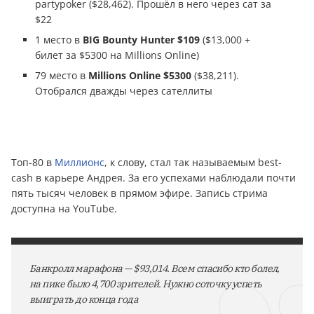
partypoker ($28,462). Прошёл в него через сат за
$22
1 место в
BIG Bounty Hunter $109
($13,000 +
билет за $5300 на Millions Online)
79 место в
Millions Online $5300
($38,211).
Отобрался дважды через сателлиты
Топ-80 в
Миллионс
, к слову, стал так называемым best-
cash в карьере Андрея. За его успехами наблюдали почти
пять тысяч человек в прямом эфире. Запись стрима
доступна на YouTube.
Банкролл марафонa — $93,014. Всем спасибо кто болел,
на пике было 4,700 зрителей. Нужно соточку успеть
выиграть до конца года