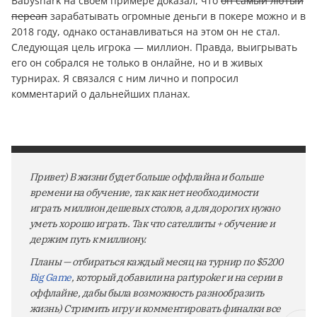
Babyshark на своём примере доказал, что
он самый лютый
переап
зарабатывать огромные дeньги в покере можно и в
2018 году, однако останавливаться на этом он не стал.
Следующая цель игрока — миллион. Правда, выигрывать
его он собрался не только в онлайне, но и в живых
турнирах. Я связался с ним лично и попросил
комментарий о дальнейших планах.
Привет) В жизни будет больше оффлайна и больше
времени на обучение, так как нет необходимости
играть миллион дешевых столов, а для дорогих нужно
уметь хорошо играть. Так что сателлиты + обучение и
держим путь к миллиону.
Планы — отбираться каждый месяц на турнир по $5200
Big Game
, который добавили на partypoker и на серии в
оффлайне, дабы была возможность разнообразить
жизнь) Стримить игру и комментировать финалки все