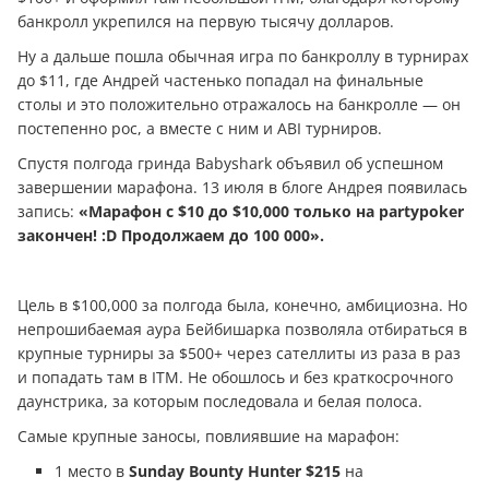
банкролл укрепился на первую тысячу долларов.
Ну а дальше пошла обычная игра по банкроллу в турнирах
до $11, где Андрей частенько попадал на финальные
столы и это положительно отражалось на банкролле — он
постепенно рос, а вместе с ним и ABI турниров.
Спустя полгода гринда Babyshark объявил об успешном
завершении марафона. 13 июля в блоге Андрея появилась
запись:
«Марафон с $10 до $10,000 только на partypoker
закончен! :D Продолжаем до 100 000».
Цель в $100,000 за полгода была, конечно, амбициозна. Но
непрошибаемая аура Бейбишарка позволяла отбираться в
крупные турниры за $500+ через сателлиты из раза в раз
и попадать там в ITM. Не обошлось и без краткосрочного
даунстрика, за которым последовала и белая полоса.
Самые крупные заносы, повлиявшие на марафон:
1 место в
Sunday Bounty Hunter $215
на