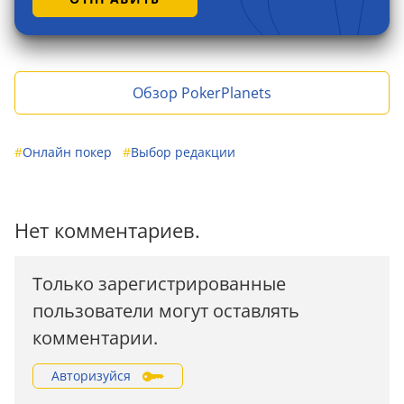
Обзор PokerPlanets
#
Онлайн покер
#
Выбор редакции
Нет комментариев.
Только зарегистрированные
пользователи могут оставлять
комментарии.
Авторизуйся