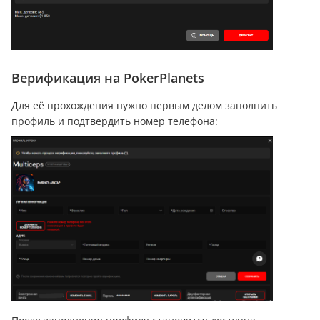
Верификация на PokerPlanets
Для её прохождения нужно первым делом заполнить
профиль и подтвердить номер телефона: