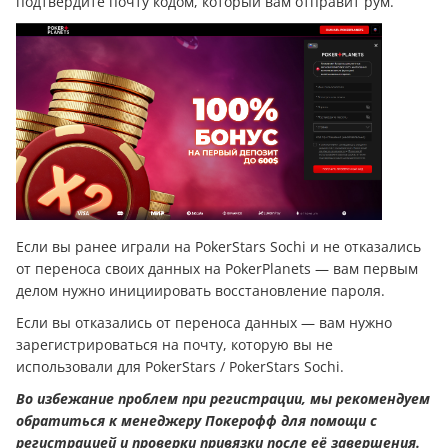
подтвердите почту кодом, который вам отправит рум.
Если вы ранее играли на PokerStars Sochi и не отказались
от переноса своих данных на PokerPlanets — вам первым
делом нужно инициировать восстановление пароля.
Если вы отказались от переноса данных — вам нужно
зарегистрироваться на почту, которую вы не
использовали для PokerStars / PokerStars Sochi.
Во избежание проблем при регистрации, мы рекомендуем
обратиться к менеджеру Покерофф для помощи с
регистрацией и проверки привязки после её завершения.