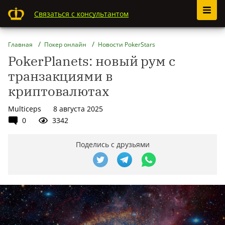
Связаться с консультантом
Главная
Покер онлайн
Новости PokerStars
PokerPlanets: новый рум c
транзакциями в
криптовалютах
Multiceps
8 августа 2025
0
3342
Поделись с друзьями