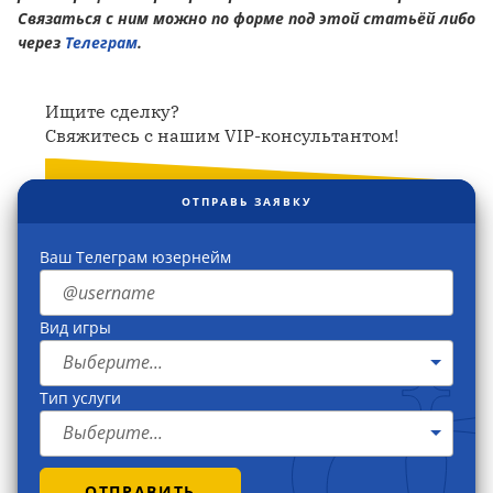
Связаться с ним можно по форме под этой статьёй либо
через
Телеграм
.
Ищите сделку?
Свяжитесь с нашим VIP-консультантом!
ОТПРАВЬ ЗАЯВКУ
Ваш Телеграм юзернейм
Вид игры
Выберите...
Тип услуги
Выберите...
ОТПРАВИТЬ