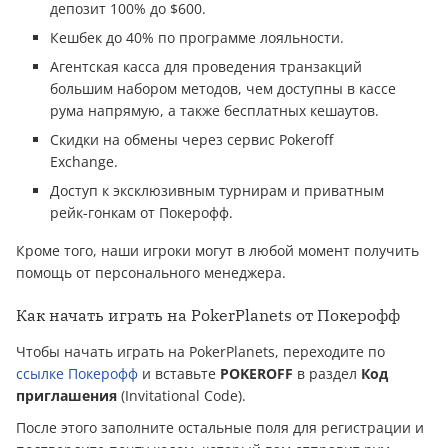
депозит 100% до $600.
Кешбек до 40% по программе лояльности.
Агентская касса для проведения транзакций
большим набором методов, чем доступны в кассе
рума напрямую, а также бесплатных кешаутов.
Скидки на обмены через сервис Pokeroff
Exchange.
Доступ к эксклюзивным турнирам и приватным
рейк-гонкам от Покерофф.
Кроме того, наши игроки могут в любой момент получить
помощь от персонального менеджера.
Как начать играть на PokerPlanets от Покерофф
Чтобы начать играть на PokerPlanets, переходите по
ссылке Покерофф
и вставьте
POKEROFF
в раздел
Код
приглашения
(Invitational Code).
После этого заполните остальные поля для регистрации и