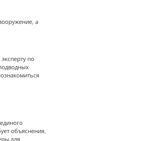
вооружение, а
 эксперту по
 подводных
познакомиться
 единого
бует объяснения,
еры для