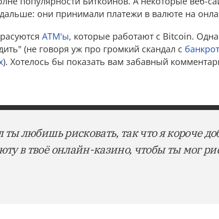
лне популярности Биткоинов. А некоторые веб-са
 дальше: они принимали платежи в валюте на онла
 красуются
ATM'ы
, которые работают с Bitcoin. Одн
дить" (не говоря уж про громкий скандал с
банкро
x
). Хотелось бы показать вам забавный комментари
л ты любишь рисковать, так что я короче до
ту в твоё онлайн-казино, чтобы ты мог ри