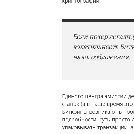
криптографии.
Если покер легализ
волатильность Битк
нaлoгообложения.
Единого центра эмиссии де
станок (а в наше время это
Биткоины возникают в проц
подробности, суть просто 
упаковывать тpaнзaкции, а