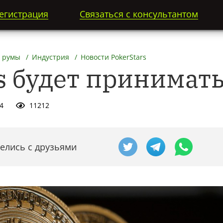
егистрация
Связаться с консультантом
 румы
Индустрия
Новости PokerStars
s будет принимать
4
11212
елись с друзьями