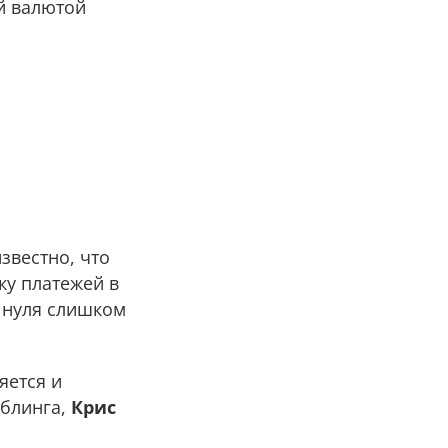
й валютой
звестно, что
ку платежей в
 нуля слишком
яется и
мблинга,
Крис