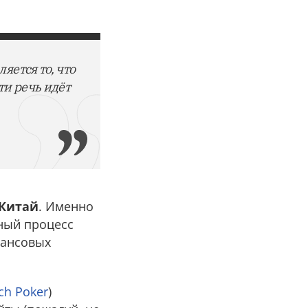
яется то, что
ти речь идёт
 Китай
. Именно
нный процесс
нансовых
ch Poker
)