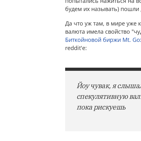
попытались нажиться на во
будем их называть) пошли
Да что уж там, в мире уже
валюта имела свойство "чу
Биткойновой биржи Mt. Go
reddit'е:
Йоу чувак, я слыша
спекулятивную валю
пока рискуешь