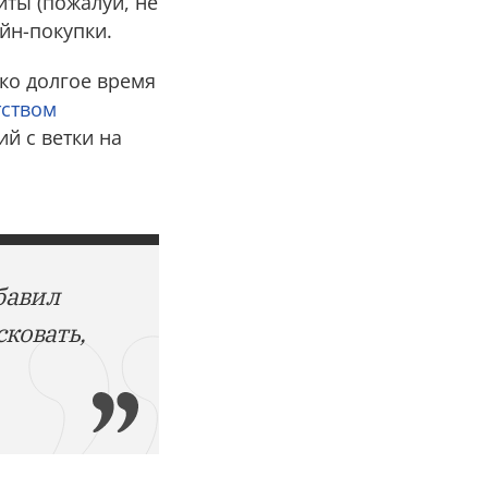
йты (пожалуй, не
йн-покупки.
ако долгое время
тством
й с ветки на
бавил
сковать,