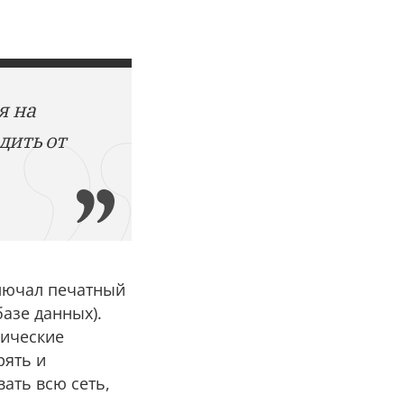
я на
дить от
ключал печатный
базе данных).
нические
рять и
ать всю сеть,