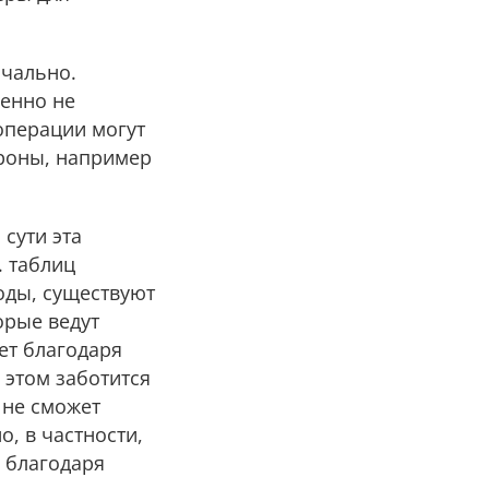
ачально.
енно не
 операции могут
тороны, например
сути эта
. таблиц
oды, существуют
орые ведут
ет благодаря
 этом заботится
 не сможет
о, в частности,
е благодаря