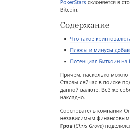
PokerStars
склоняется в ст
Bitcoin.
Содержание
Что такое криптовалют
Плюсы и минусы добавл
Потенциал Биткоин на 
Причем, насколько можно с
Старзы сейчас в поиске по
данной валюте. Всё же со
накладно.
Сооснователь компании Onl
независимым финансовым к
Гров
(
Chris Grove
) поделил