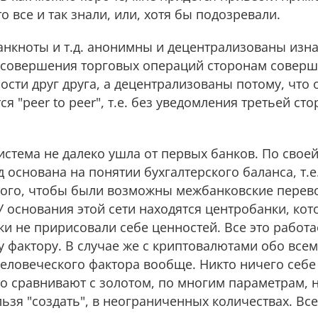
то все и так знали, или, хотя бы подозревали.
банкноты и т.д. анонимны и децентрализованы изн
 совершения торговых операций сторонам соверш
ости друг друга, а децентрализованы потому, что
я "peer to peer", т.е. без уведомления третьей с
стема не далеко ушла от первых банков. По своей 
ад основана на понятии бухгалтерского баланса, т.е
 того, чтобы были возможны межбанковские пepев
У основания этой сети находятся центробанки, кот
ки не пририсовали себе ценностей. Все это работа
 фактору. В случае же с криптовалютами обо всем
человеческого фактора вообще. Никто ничего себе
то сравнивают с золотом, по многим параметрам, н
ельзя "создать", в неограниченных количествах. Вс