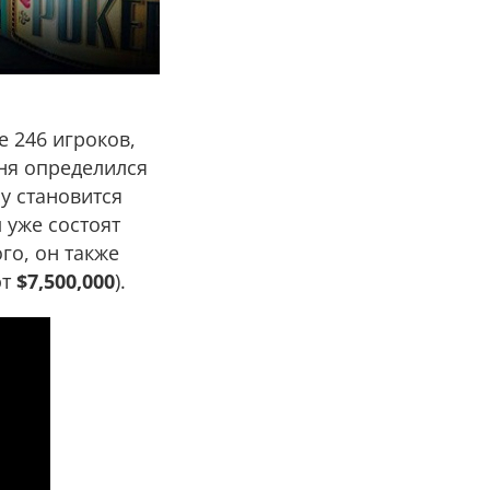
 246 игроков,
дня определился
Чу становится
 уже состоят
го, он также
ют
$7,500,000
).