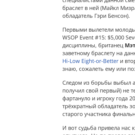
браслет в ней (Майкл Мизр
обладатель Гэри Бенсон).
Первыми вылетели молод
WSOP Event #15: $5,000 Sev
дисциплины, британец
Мэ
заветному браслету на дан
Hi-Low Eight-or-Better
и вто
знаю, сожалеть ему или поз
Следом из борьбы выбыл 
получил свой первый) не т
фартануло и игроку года 2
трёхкратный обладатель з
старого участника финальн
И вот судьба привела нас 