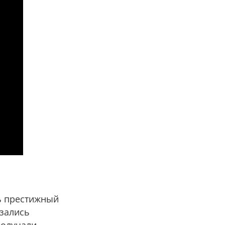
ть престижный
азались
получали