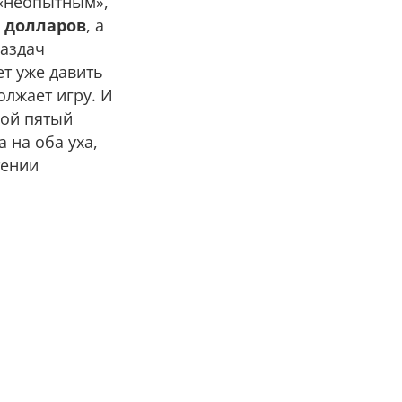
«неопытным»,
 долларов
, а
раздач
ет уже давить
олжает игру. И
вой пятый
 на оба уха,
тении