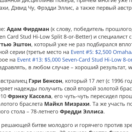
ахи, Дэвид Чу, Фрэдди Эллис, а также первый авст
ые:
Адам Фирдман
(к слову, победитель прошлого
en Card Stud Hi-Low Split 8-or-Better) и специалис
ттью Эштон
, который уже не раз подбирался впло
ной серии (третье место на
Event #5: $2,500 Omaha
рое на
Event #13: $5,000 Seven-Card Stud Hi-Low 8-or
дравлять, в любом случае – хороший результат, we
австралиец
Гэри Бенсон
, который 17 лет (с 1996 го
еряет надежды получить свой второй золотой брас
010
Фрэнку Кассела
, его чуть-чуть пересидел прош
олотого браслета
Майкл Мизрахи
. Та же участь п
ого стола – 78-летнего
Фредди Эллиса
.
к решающей битве молодого и горячего против зр