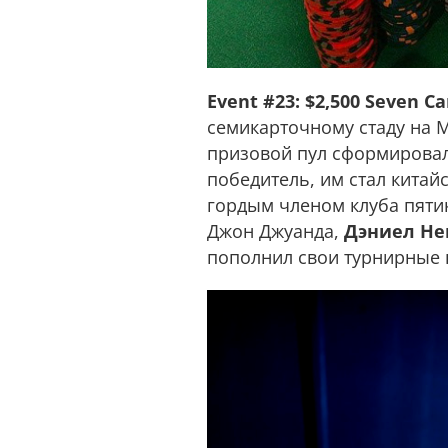
Event #23: $2,500 Seven Ca
семикарточному стаду на М
призовой пул сформировалс
победитель, им стал китай
гордым членом клуба пятик
Джон Джуанда,
Дэниел Не
пополнил свои турнирные