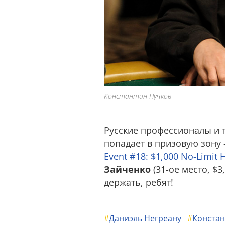
Константин Пучков
Русские профессионалы и т
попадает в призовую зону 
Event #18: $1,000 No-Limit 
Зайченко
(31-ое место, $3
держать, ребят!
#
Даниэль Негреану
#
Констан