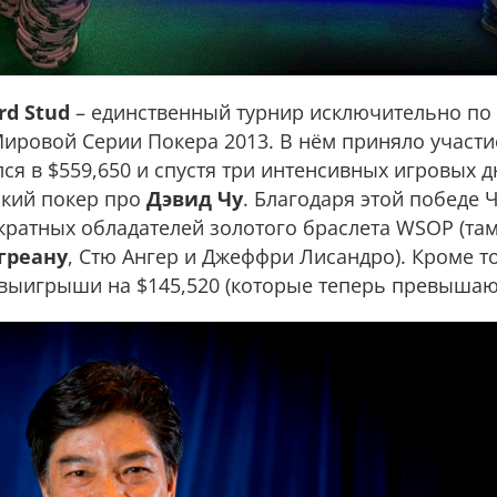
rd Stud
– единственный турнир исключительно по
ировой Серии Покера 2013. В нём приняло участие
я в $559,650 и спустя три интенсивных игровых 
ский покер про
Дэвид Чу
. Благодаря этой победе 
ратных обладателей золотого браслета WSOP (там
греану
, Стю Ангер и Джеффри Лисандро). Кроме то
 выигрыши на $145,520 (которые теперь превыша