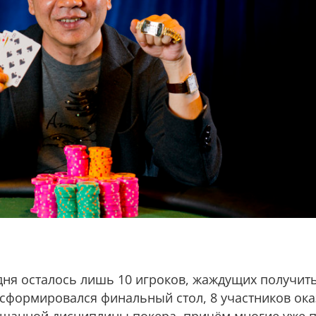
 дня осталось лишь 10 игроков, жаждущих получи
а сформировался финальный стол, 8 участников ок
шанной дисциплины покера, причём многие уже 