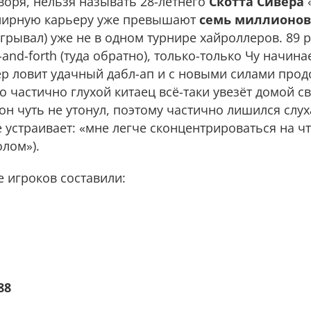
воря, нельзя называть 28-летнего
Скотта Сивера
рнирную карьеру уже превышают
семь миллионов
игрывал) уже не в одном турнире хайроллеров. 89 
nd-forth (туда обратно), только-только Чу начина
ер ловит удачный дабл-ап и с новыми силами прод
то частично глухой китаец всё-таки увезёт домой с
он чуть не утонул, поэтому частично лишился слуха
е устраивает: «мне легче сконцентрироваться на ч
лом»).
 игроков составили:
88