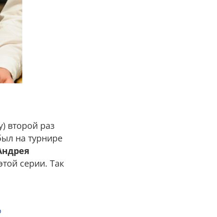
у) второй раз
был на турнире
Андрея
этой серии. Так
о