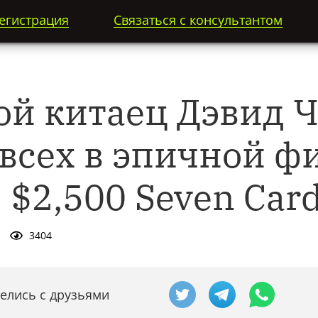
егистрация
Связаться с консультантом
ой китаец Дэвид 
 всех в эпичной ф
 $2,500 Seven Card
3404
елись с друзьями