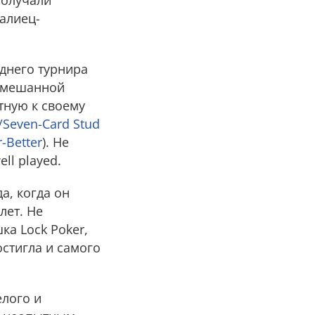
ралиец-
днего турнира
т смешанной
тную к своему
/Seven-Card Stud
-Better
). Не
ll played.
да, когда он
лет. Не
ка Lock Poker,
остигла и самого
елого и