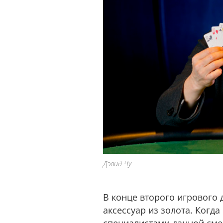
Дэвид Чу
В конце второго игрового
аксессуар из золота. Когд
специалистами данной сме