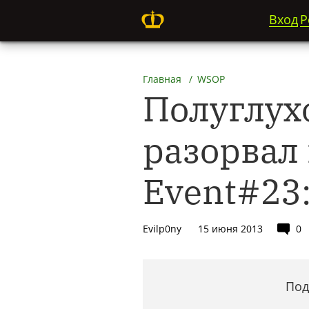
Вход
Р
Главная
WSOP
Полуглух
разорвал
Event#23:
Evilp0ny
15 июня 2013
0
Под