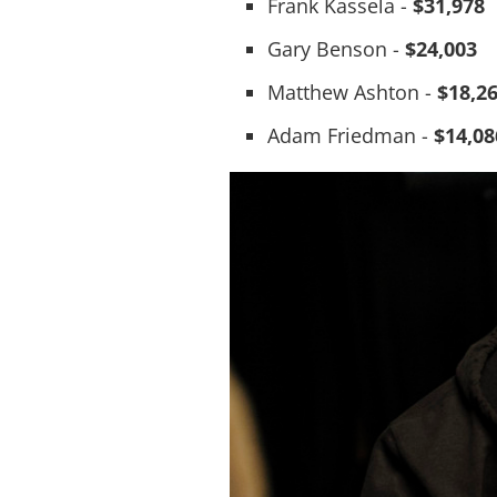
Frank Kassela -
$31,978
Gary Benson -
$24,003
Matthew Ashton -
$18,2
Adam Friedman -
$14,08