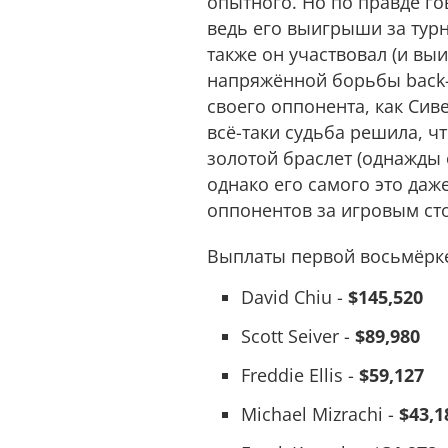
опытного. Но по правде го
ведь его выигрыши за ту
также он участвовал (и вы
напряжённой борьбы back-a
своего оппонента, как Сив
всё-таки судьба решила, ч
золотой браслет (однажды 
однако его самого это даж
оппонентов за игровым сто
Выплаты первой восьмёрке
David Chiu -
$145,520
Scott Seiver -
$89,980
Freddie Ellis -
$59,127
Michael Mizrachi -
$43,1