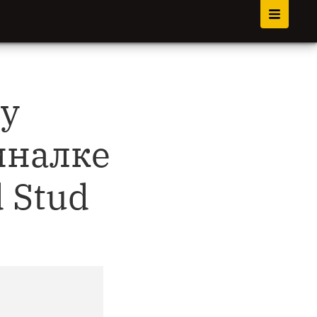
Чу
иналке
 Stud