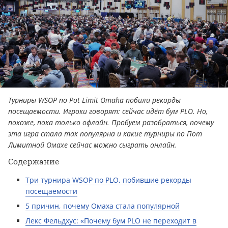
Турниры WSOP по Pot Limit Omaha побили рекорды
посещаемости. Игроки говорят: сейчас идёт бум PLO. Но,
похоже, пока только офлайн. Пробуем разобраться, почему
эта игра стала так популярна и какие турниры по Пот
Лимитной Омахе сейчас можно сыграть онлайн.
Содержание
Три турнира WSOP по PLO, побившие рекорды
посещаемости
5 причин, почему Омаха стала популярной
Лекс Фельдхус: «Почему бум PLO не переходит в