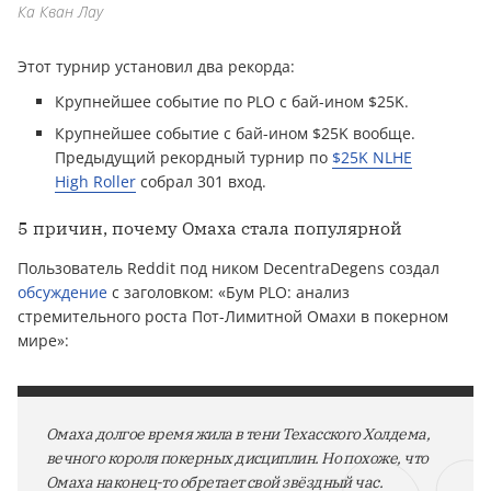
Ка Кван Лау
Этот турнир установил два рекорда:
Крупнейшее событие по PLO с бай-ином $25K.
Крупнейшее событие с бай-ином $25K вообще.
Предыдущий рекордный турнир по
$25K NLHE
High Roller
собрал 301 вход.
5 причин, почему Омаха стала популярной
Пользователь Reddit под ником DecentraDegens создал
обсуждение
с заголовком: «Бум PLO: анализ
стремительного роста Пот-Лимитной Омахи в покерном
мире»:
Омаха долгое время жила в тени Техасского Холдема,
вечного короля покерных дисциплин. Но похоже, что
Омаха наконец-то обретает свой звёздный час.