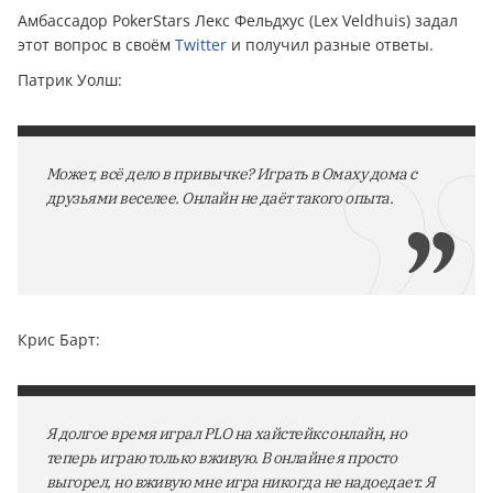
Амбассадор PokerStars Лекс Фельдхус (Lex Veldhuis) задал
этот вопрос в своём
Twitter
и получил разные ответы.
Патрик Уолш:
Может, всё дело в привычке? Играть в Омаху дома с
друзьями веселее. Онлайн не даёт такого опыта.
Крис Барт:
Я долгое время играл PLO на хайстейкс онлайн, но
теперь играю только вживую. В онлайне я просто
выгорел, но вживую мне игра никогда не надоедает. Я