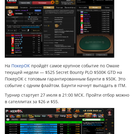
На
ПокерОК
пройдёт самое крупное событие по Омахе
текущей недели — $525 Secret Bounty PLO $500K GTD на
ПокерОК с топовым гарантированным баунти в $50K. Это
событие с одним флайтом. Баунти начнут выпадать в ITM.
Турнир стартует 27 июля в 21:00 МСК. Пройти отбор можно
в сателлитах за $26 и $55.