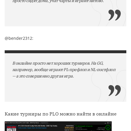
просто сидят дома, учат чарты и играют нитово.
@bender2312:
В онлайне просто нет хороших турниров. На GG,
например, вообще играют PL-префлоп и NL-постфлоп
— а это совершенно другая игра.
Какие турниры по PLO можно найти в онлайне