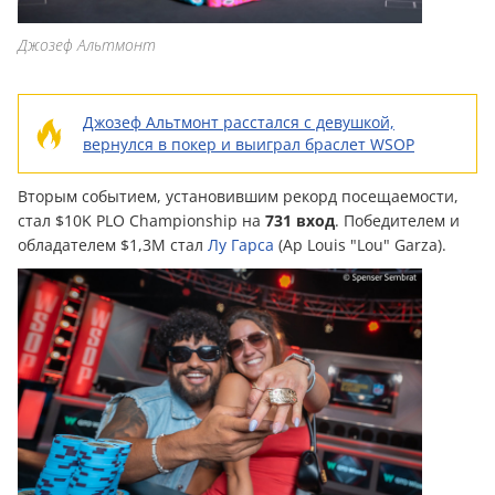
Джозеф Альтмонт
Джозеф Альтмонт расстался с девушкой,
вернулся в покер и выиграл браслет WSOP
Вторым событием, установившим рекорд посещаемости,
стал $10K PLO Championship на
731 вход
. Победителем и
обладателем $1,3М стал
Лу Гарса
(Ap Louis "Lou" Garza).