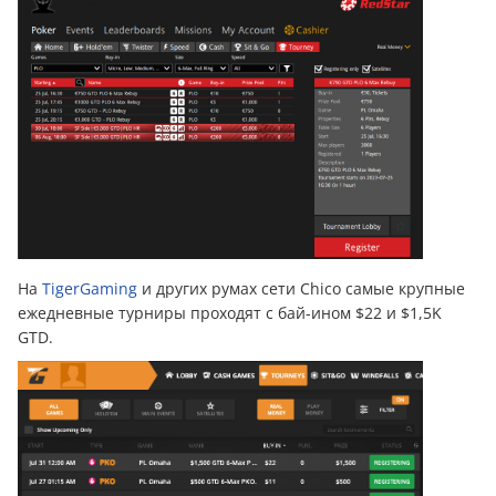
На
TigerGaming
и других румах сети Chico самые крупные
ежедневные турниры проходят с бай-ином $22 и $1,5K
GTD.