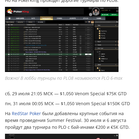
Но на PokerKing проходят дорогие турниры по PLO8.
Важно! В лобби турниры по PLO8 называются PLO 6-max
сб, 29 июля 21:05 МСК — $1,050 Venom Special $75K GTD
пн, 31 июля 00:05 МСК — $1,050 Venom Special $150K GTD
На
RedStar Poker
были добавлены крупные события на
время проведения Summer Festival. 30 июля и 6 августа
пройдут два турнира по PLO с бай-инами €200 и €5К GTD.