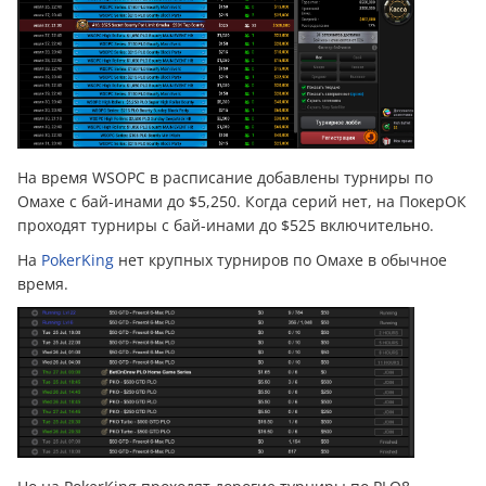
На время WSOPC в расписание добавлены турниры по
Омахе с бай-инами до $5,250. Когда серий нет, на ПокерОК
проходят турниры с бай-инами до $525 включительно.
На
PokerKing
нет крупных турниров по Омахе в обычное
время.