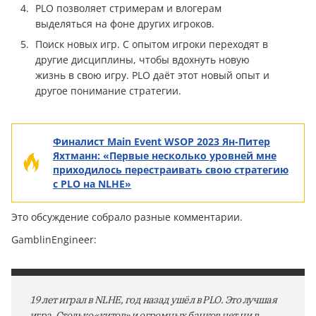
PLO позволяет стримерам и влогерам
выделяться на фоне других игроков.
Поиск новых игр. С опытом игроки переходят в
другие дисциплины, чтобы вдохнуть новую
жизнь в свою игру. PLO даёт этот новый опыт и
другое понимание стратегии.
Финалист Main Event WSOP 2023 Ян-Питер
Яхтманн: «Первые несколько уровней мне
приходилось перестраивать свою стратегию
с PLO на NLHE»
Это обсуждение собрало разные комментарии.
GamblinEngineer:
19 лет играл в NLHE, год назад ушёл в PLO. Это лучшая
игра. Столько «китов» и огромных банков нет ни в