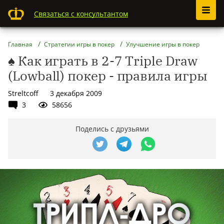
Связаться с консультантом
Главная
Стратегии игры в покер
Улучшение игры в покер
♠ Как играть в 2-7 Triple Draw
(Lowball) покер - правила игры
Streltcoff
3 декабря 2009
3
58656
Поделись с друзьями