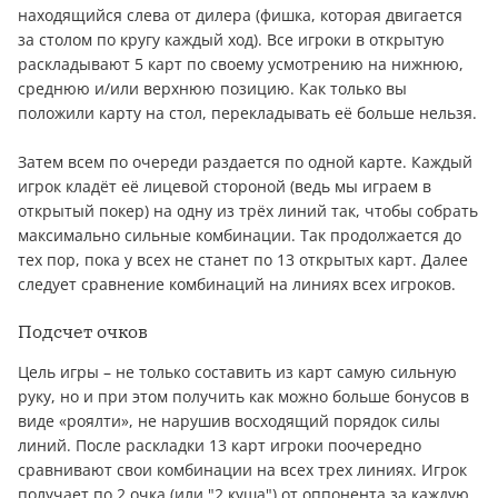
находящийся слева от дилера (фишка, которая двигается
за столом по кругу каждый ход). Все игроки в открытую
раскладывают 5 карт по своему усмотрению на нижнюю,
среднюю и/или верхнюю позицию. Как только вы
положили карту на стол, перекладывать её больше нельзя.
Затем всем по очереди раздается по одной карте. Каждый
игрок кладёт её лицевой стороной (ведь мы играем в
открытый покер) на одну из трёх линий так, чтобы собрать
максимально сильные комбинации. Так продолжается до
тех пор, пока у всех не станет по 13 открытых карт. Далее
следует сравнение комбинаций на линиях всех игроков.
Подсчет очков
Цель игры – не только составить из карт самую сильную
руку, но и при этом получить как можно больше бонусов в
виде «роялти», не нарушив восходящий порядок силы
линий. После раскладки 13 карт игроки поочередно
сравнивают свои комбинации на всех трех линиях. Игрок
получает по 2 очка (или "2 куша") от оппонента за каждую