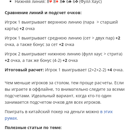
Нижняя линия: 8
8
8
6
6
(Фулл Хаус)
Сравнение линий и подсчет очков:
Игрок 1 выигрывает верхнюю линию (пара > старшей
карты)
+2
очка
Игрок 1 выигрывает среднюю линию (сет > двух пар)
+2
очка, а также бонус за сет
+2
очка
Игрок 2 выигрывает нижнюю линию (фулл хаус > стрита)
+2
очка, а так же бонус (4-2)
+2
очка
Итоговый расчет:
Игрок 1 выигрывает (2+2+2-2)
+4
очка.
Чем меньше игроков за столом, тем проще расчеты. Если
вы играете в оффлайне, то внимательно следите за всеми
подсчетами. Идеальный вариант, когда кто-то один
занимается подсчетом очков для всех игроков.
Поиграть в китайский покер на дeньги можно
в этих
румах
.
Полезные статьи по теме: