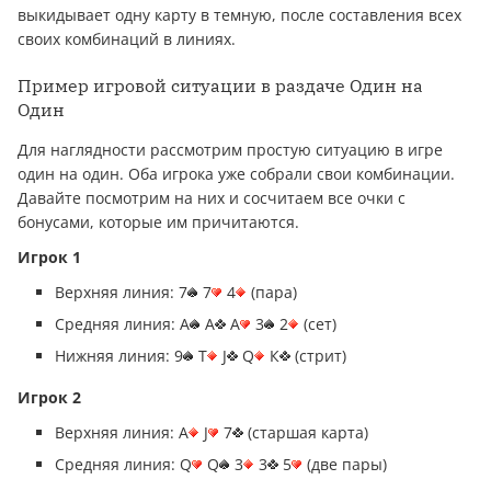
выкидывает одну карту в темную, после составления всех
своих комбинаций в линиях.
Пример игровой ситуации в раздаче Один на
Один
Для наглядности рассмотрим простую ситуацию в игре
один на один. Оба игрока уже собрали свои комбинации.
Давайте посмотрим на них и сосчитаем все очки с
бонусами, которые им причитаются.
Игрок 1
Верхняя линия: 7
7
4
(пара)
Средняя линия: А
А
А
3
2
(сет)
Нижняя линия: 9
T
J
Q
К
(стрит)
Игрок 2
Верхняя линия: А
J
7
(старшая карта)
Средняя линия: Q
Q
3
3
5
(две пары)