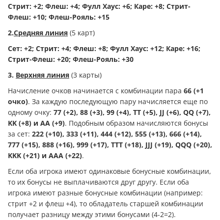
Стрит: +2; Флеш: +4; Фулл Хаус: +6; Каре: +8; Стрит-
Флеш: +10; Флеш-Рояль: +15
2.
Средняя линия
(5 карт)
Сет: +2; Стрит: +4; Флеш: +8; Фулл Хаус: +12; Каре: +16;
Стрит-Флеш: +20; Флеш-Рояль: +30
3.
Верхняя линия
(3 карты)
Начисление очков начинается с комбинации пара
66 (+1
очко)
. За каждую последующую пару начисляется еще по
одному очку:
77 (+2), 88 (+3), 99 (+4), ТТ (+5), JJ (+6), QQ (+7),
KK (+8) и АА (+9)
. Подобным образом начисляются бонусы
за сет:
222 (+10), 333 (+11), 444 (+12), 555 (+13), 666 (+14),
777 (+15), 888 (+16), 999 (+17), ТТТ (+18), JJJ (+19), QQQ (+20),
KKK (+21) и AAA (+22)
.
Если оба игрока имеют одинаковые бонусные комбинации,
то их бонусы не выплачиваются друг другу. Если оба
игрока имеют разные бонусные комбинации (например:
стрит +2 и флеш +4), то обладатель старшей комбинации
получает разницу между этими бонусами (4-2=2).