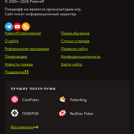
© 2006—2026 Pokeroff
Покерофф не является организатором игр.
Сайт носит информационный характер.
Pokeroff International
Покер обучение
О сайте
Статьи о покере
Реферальная программа
Правила сайта
Покер видео
Конфиденциальность
Новости покера
Карта сайта
Поддержка
ЛУЧШИЕ ПОКЕР-РУМЫ
CoinPoker
PokerKing
ПОКЕРОК
RedStar Poker
Все комнаты