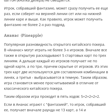
баттон (кнопка дилера) не смещается.
Игрок, собравший фантазию, может сразу получить ее еще
раз, если соберет на верхней линии сет или на нижней
линии каре и выше. Как правило, игрок может получить
фантазию не более 2-х раз подряд.
Ананас (Pineapple)
Популярная разновидность открытого китайского покера.
В «Ананас» могут играть не более 3-х игроков. Вначале все
также в открытую раскладывают 5 стартовых карт по трех
линиям. А дальше каждый из игроков получает не по
одной карте, а по три, причем скрытые от игроков. Из этих
трех карт две используются для составления комбинации в
линях, а третья - выбрасывается в темную. Таким образом,
игра становится менее просчитываемой в отличие от
классического китайского покера.
Таким образом игра проходит в пять ходов: 5+2+2+2+2.
Если в Ананас играют с "фантазией", то игрок, собравший
ее, получает вначале раунда не 13 карт, а 14 и