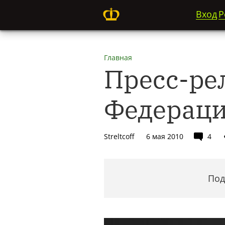
Вход
Р
Главная
Пресс-ре
Федераци
Streltcoff
6 мая 2010
4
Под