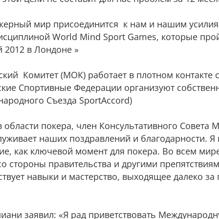
окерный мир присоединится к нам и нашим усилия
дисциплиной World Mind Sport Games, которые про
 2012 в Лондоне »
ий Комитет (МОК) работает в плотном контакте со
ские Спортивные Федерации организуют собствен
народного Съезда SportAccord)
 области покера, член Консультативного Совета 
луживает наших поздравлений и благодарности. Я 
ие, как ключевой момент для покера. Во всем мир
со стороны правительства и другими препятствиям
ствует навыки и мастерство, выходящее далеко за
иани заявил: «Я рад приветствовать Международ