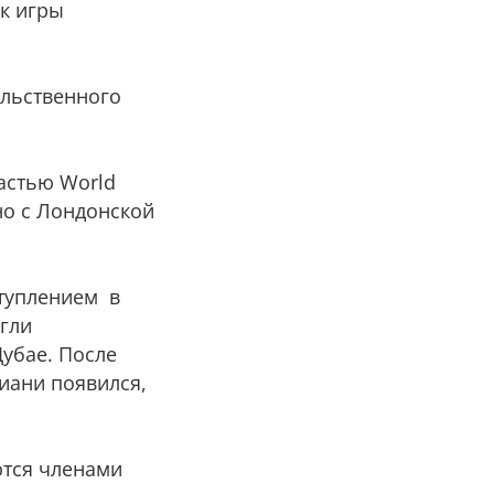
к игры
ельственного
частью World
но с Лондонской
ступлением в
гли
убае. После
иани появился,
ются членами