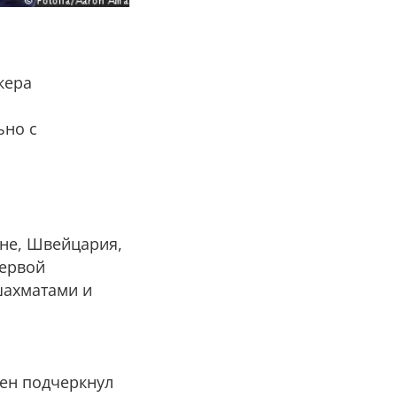
кера
ьно с
нне, Швейцария,
первой
шахматами и
ен подчеркнул