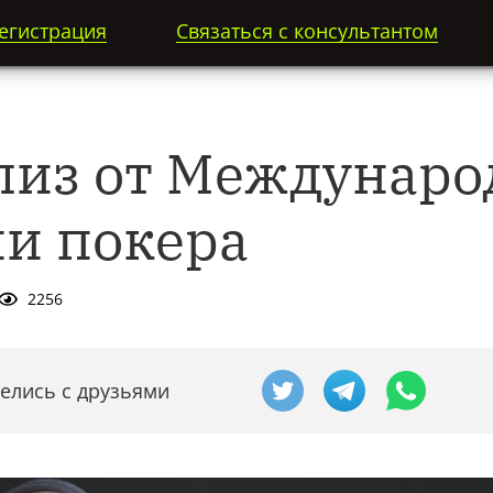
егистрация
Связаться с консультантом
лиз от Междунаро
и покера
2256
елись с друзьями