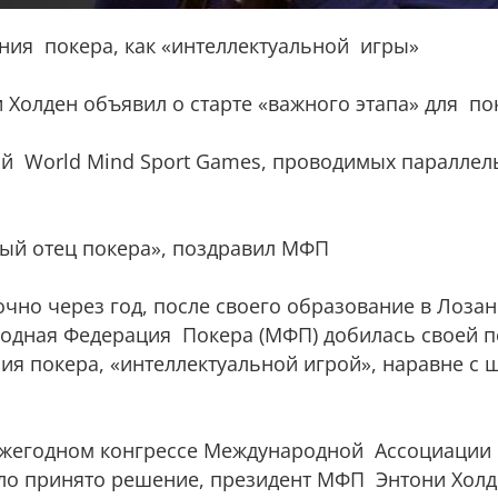
я покера, как «интеллектуальной игры»
олден объявил о старте «важного этапа» для по
 World Mind Sport Games, проводимых параллел
ый отец покера», поздравил МФП
очно через год, после своего образование в Лоза
родная Федерация Покера (МФП) добилась своей 
ия покера, «интеллектуальной игрой», наравне с 
а ежегодном конгрессе Международной Ассоциации
ло принято решение, президент МФП Энтони Холд