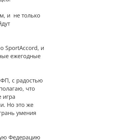
м, и не только
йдут
 SportAccord, и
ные ежегодные
МФП, с радостью
полагаю, что
е игра
и. Но это же
 грань умения
ную Федерацию