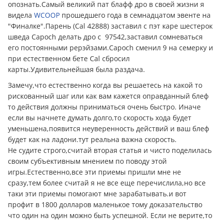
опознать.Самый великий пат блафф дро в своей жизни я
видела
WCOOP
прошедшего года в семнадцатом эвенте на
"Финалке".Парень (Cal 42888) заставил с пэт каре шестерок
шведа Capoch делать дро с 97542,заставил сомневаться
его постоянными рерэйзами.Capoch сменил 9 на семерку и
при естественном бете Cal сбросил
карты.Удивительнейшая была раздача.
Замечу,что естественно когда вы решаетесь на какой то
рискованный шаг или как вам кажется оправданный блеф
то действия должны приниматься очень быстро. Иначе
если вы начнете думать долго,то скорость хода будет
уменьшена,появится неуверенность действий и ваш блеф
будет как на ладони.тут реальна важна скорость.
Не судите строго,считай вторая статья и чисто поделилась
своим субъективным мнением по поводу этой
игры.Естественно,все эти приемы пришли мне не
сразу,тем более считай я не все еще перечислила,но все
таки эти приемы помогают мне зарабатывать.и вот
профит в 1800 долларов маленькое тому доказательство
что один на один можно быть успешной. Если не верите,то