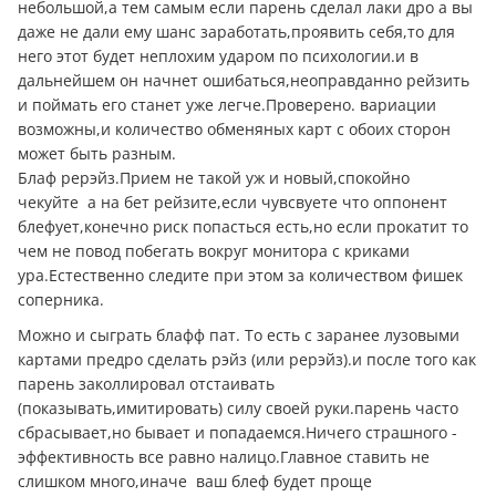
небольшой,а тем самым если парень сделал лаки дро а вы
даже не дали ему шанс заработать,проявить себя,то для
него этот будет неплохим ударом по психологии.и в
дальнейшем он начнет ошибаться,неоправданно рейзить
и поймать его станет уже легче.Проверено. вариации
возможны,и количество обменяных карт с обоих сторон
может быть разным.
Блаф рерэйз.Прием не такой уж и новый,спокойно
чекуйте а на бет рейзите,если чувсвуете что оппонент
блефует,конечно риск попасться есть,но если прокатит то
чем не повод побегать вокруг монитора с криками
ура.Естественно следите при этом за количеством фишек
соперника.
Можно и сыграть блафф пат. То есть с заранее лузовыми
картами предро сделать рэйз (или рерэйз).и после того как
парень заколлировал отстаивать
(показывать,имитировать) силу своей руки.парень часто
сбрасывает,но бывает и попадаемся.Ничего страшного -
эффективность все равно налицо.Главное ставить не
слишком много,иначе ваш блеф будет проще