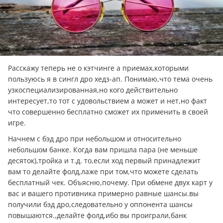
Расскажу теперь не о кэтчинге а приемах,которыми
пользуюсь я в сингл дро хедз-ап. Понимаю,что тема очень
узкоспециализированная,но кого действительно
интересует,то тот с удовольствием а может и нет,но факт
что совершенно бесплатно сможет их применить в своей
игре.
Начнем с бэд дро при небольшом и относительно
небольшом банке. Когда вам пришла пара (не меньше
десяток),тройка и т.д. то,если ход первый принадлежит
вам то делайте фолд,лаже при том,что можете сделать
бесплатный чек. Объясню,почему. При обмене двух карт у
вас и вашего противника примерно равные шансы.вы
получили бэд дро,следовательно у оппонента шансы
повышаются.,делайте фолд,ибо вы проиграли,банк