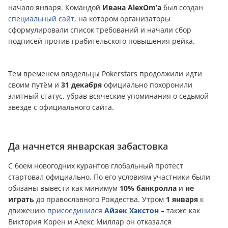
начало января. Командой
Ивана
AlexOm’a
был создан
специальный сайт
, на котором организаторы
сформулировали список требований и начали сбор
подписей против грабительского повышения рейка.
Тем временем владельцы Pokerstars продолжили идти
своим путём и
31 декабря
официально похоронили
элитный статус, убрав всяческие упоминания о седьмой
звезде с официального сайта.
Да начнется январская забастовка
С боем новогодних курантов глобальный протест
стартовал официально. По его условиям участники были
обязаны вывeсти как минимум
10% банкролла
и
не
играть
до православного Рождества. Утром
1 января
к
движению
присоединился
Айзек Хэкстон
– также как
Виктория Корен и Алекс Миллар он отказался