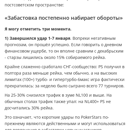
постсоветском пространстве:
«Забастовка постепенно набирает обороты»
Я могу отметить три момента.
1) Завершился удар 1-7 января
. Вопреки негативным
прогнозам, он прошёл успешно. Если говорить о дневном
финансовом ущербе, то он вполне сравним с декабрьским
- старзы лишились около 15% собираемого рейка.
Крайне слаженно сработало СНГ-сообщество: PS получил в
полтора раза меньше рейка, чем обычно, а на высоких
лимитах (100+) турбо- и гипертурбо-6макс игра фактически
прекратилась: за неделю было сыграно всего 77 турниров.
На 25-30% снизился трафик в зуме NL100 и выше. На
обычных столах трафик также упал: на NL400+ PS не
досчитались 30% рейка.
Это означает, что короткие удары по PokerStars по-
прежнему являются действенными и могут использоваться
для вовлечения в забастовки новых участников.