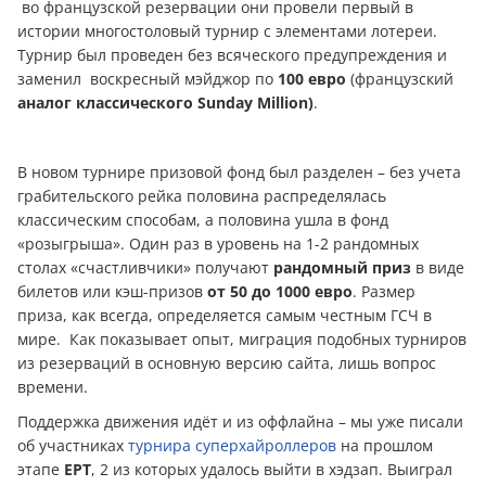
во французской резервации они провели первый в
истории многостоловый турнир с элементами лотереи.
Турнир был проведен без всяческого предупреждения и
заменил воскресный мэйджор по
100 евро
(французский
анaлoг классического
Sunday Million
)
.
В новом турнире призовой фонд был разделен – без учета
грабительского рейка половина распределялась
классическим способам, а половина ушла в фонд
«розыгрыша». Один раз в уровень на 1-2 рандомных
столах «счастливчики» получают
рандомный приз
в виде
билетов или кэш-призов
от 50 до 1000 евро
. Размер
приза, как всегда, определяется самым честным ГСЧ в
мире. Как показывает опыт, миграция подобных турниров
из резерваций в основную версию сайта, лишь вопрос
времени.
Поддержка движения идёт и из оффлайна – мы уже писали
об участниках
турнира суперхайроллеров
на прошлом
этапе
EPT
, 2 из которых удалось выйти в хэдзап. Выиграл