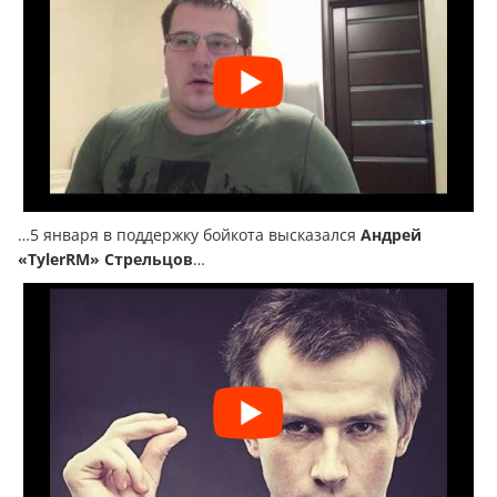
…5 января в поддержку бойкота высказался
Андрей
«
TylerRM
» Стрельцов
…