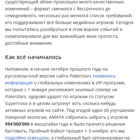
существующий облик произошло много качественных
изменений – формат сменился с бессрочного до
семиднивного, несколько раз менялся список требований,
его поддерживают всё больше медийных игроков. Сегодня
мы попытались разобраться в этом ворохе событий и
скомпилировали для вас важнейшие вехи протеста,
достойные внимания.
Как всё начиналось
Напомним, в начале октября прошлого года на
русскоязычной версии сайта Pokerstars
появилась
информация
о глобальных изменениях в VIP-програме,
которые с 1 января
уничтожат элитный статус на
Pokerstars
, здорово ударят по игрокам со статусом
Supernova и в целом затронут хоть сколько-нибудь
активных игроков на сайте. Под эгидой идеи об улучшении
покерной экологии, AMAYA собралась забрать у игроков
$94’000’000
в масштабах года и было принято решение
бастовать. Пробный бойкот прошел 1-3 ноября, его мы
подробно
освещали
, а глобальный был запланирован на