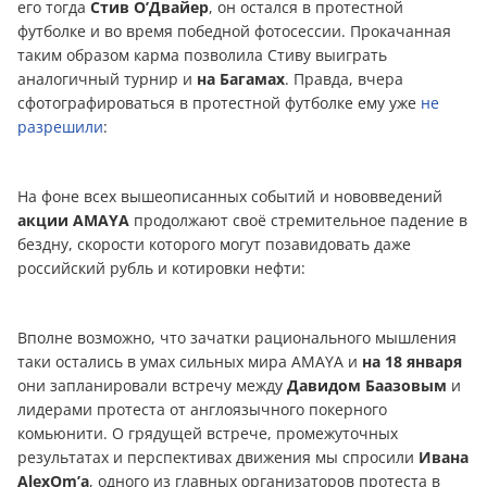
его тогда
Стив О’Двайер
, он остался в протестной
футболке и во время победной фотосессии. Прокачанная
таким образом карма позволила Стиву выиграть
анaлoгичный турнир и
на Багамах
. Правда, вчера
сфотографироваться в протестной футболке ему уже
не
разрешили
:
На фоне всех вышеописанных событий и нововведений
акции
AMAYA
продолжают своё стремительное падение в
бездну, скорости которого могут позавидовать даже
российский рубль и котировки нефти:
Вполне возможно, что зачатки рационального мышления
таки остались в умах сильных мира AMAYA и
на 18 января
они запланировали встречу между
Давидом Баазовым
и
лидерами протеста от англоязычного покерного
комьюнити. О грядущей встрече, промежуточных
результатах и перспективах движения мы спросили
Ивана
AlexOm’a
, одного из главных организаторов протеста в