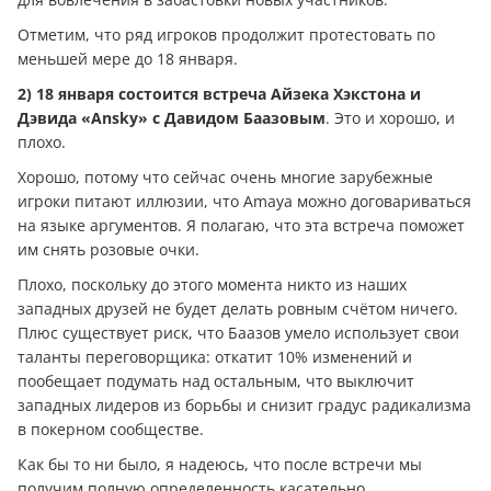
Отметим, что ряд игроков продолжит протестовать по
меньшей мере до 18 января.
2) 18 января состоится встреча Айзека Хэкстона и
Дэвида «Ansky
» с Давидом Баазовым
. Это и хорошо, и
плохо.
Хорошо, потому что сейчас очень многие зарубежные
игроки питают иллюзии, что Amaya можно договариваться
на языке аргументов. Я полагаю, что эта встреча поможет
им снять розовые очки.
Плохо, поскольку до этого момента никто из наших
западных друзей не будет делать ровным счётом ничего.
Плюс существует риск, что Баазов умело использует свои
таланты переговорщика: откатит 10% изменений и
пообещает подумать над остальным, что выключит
западных лидеров из борьбы и снизит градус радикализма
в покерном сообществе.
Как бы то ни было, я надеюсь, что после встречи мы
получим полную определенность касательно