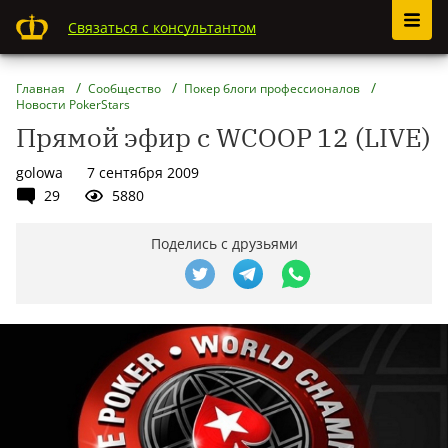
Связаться с консультантом
Главная
Сообщество
Покер блоги профессионалов
Новости PokerStars
Прямой эфир с WCOOP 12 (LIVE)
golowa
7 сентября 2009
29
5880
Поделись с друзьями