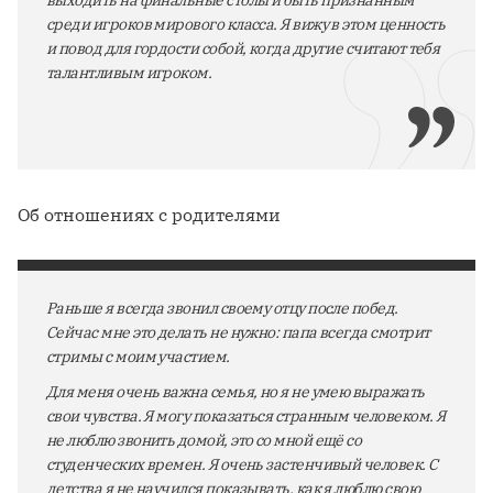
среди игроков мирового класса. Я вижу в этом ценность
и повод для гордости собой, когда другие считают тебя
талантливым игроком.
Об отношениях с родителями
Раньше я всегда звонил своему отцу после побед.
Сейчас мне это делать не нужно: папа всегда смотрит
стримы с моим участием.
Для меня очень важна семья, но я не умею выражать
свои чувства. Я могу показаться странным человеком. Я
не люблю звонить домой, это со мной ещё со
студенческих времен. Я очень застенчивый человек. С
детства я не научился показывать, как я люблю свою