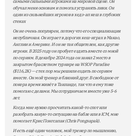
самыми сильными игроками на мировой сцене. Он
обучал меня основам и помогал устранять лики. Он
один из сильнейших игроков в хедз-ап кеш в глубоких
стеках
Он не очень популярен, потому что его специализация
непубличная. Он играет в дорогих кеш-играх в Макао,
Англии и Америке. И он не так общителен, как другие
игроки. В 2025 году он пробует ездить вместе со мной
по сериям. В декабре 2024 года он занял 2 место в
закрытом браслетном турнире на WSOP Paradise
($116,2K) — с тех пор мы решили ездить по сериям
вместе. Он мой тренер и близкий друг. В свободное от
покера время живёт в Таиланде, так что я ему тоже
помогаю с делами. Мы сотрудничаем вместе уже 5-6
лет.
Когда мне нужно просчитать какой-то спот или
разобрать какую-то ситуацию на бабле или в ICM, мне
помогает Крис Понгсапак (Chris Pongsapak).
И есть ещё один человек, мой тренер по мышлению,