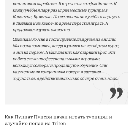
источником заработка. Я играл только офлайн-кеш. К
концу учёбы я пару раз играл местные турниры в
Ковентри, Бристоле. После окончания учёбы я вернулся
в Таиланд и на какое-то время перестал играть. Я
продолжал изучать экологию.
Однажды ко мне в гости прилетели друзья из Англии.
Мы познакомились, когда я учился на четвёртом курсе,
а они на первом. Я был для них как старший брат. Эти
ребята стали профессиональными игроками,
используя солверы и продвинутое обучение. Они
научили меня концепциям покера и заставил
задуматься: я действительно знаю об игре очень мало.
Как Пуннат Пунсри начал играть турниры и
случайно попал на Triton