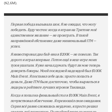
($2,6M).
Первая победа вызывала шок. Я не ожидал, что могу
победить. Буду честен: когда я играю на Тритоне моё
единственное желание — не проиграть. В такой
напряжённой обстановке даже минимальный ITM —
успех.
Я инвестировал два бай-ина в $200K — не повезло. Так
дорого я играл впервые. Потом ещё в кеш-игре моих
тузов ушатали. Я уже начал думать: будут ли мне теперь
доверять бэкеры. Моей последней надеждой был $100K
Main Event. Я поставил себе цель: просто попасть в
деньги. Даже ITM было достаточно, чтобы вырваться в
лидеры в рейтинге лучших игроков Таиланда.
Когда я попал на финальный стол в $100K Main Event, я
почувствовал облегчение. Я превзошёл свои ожидания.
Серия всё равно сложилась неудачно, я просто решил
сделать всё возможное. По крайней мере на меня на