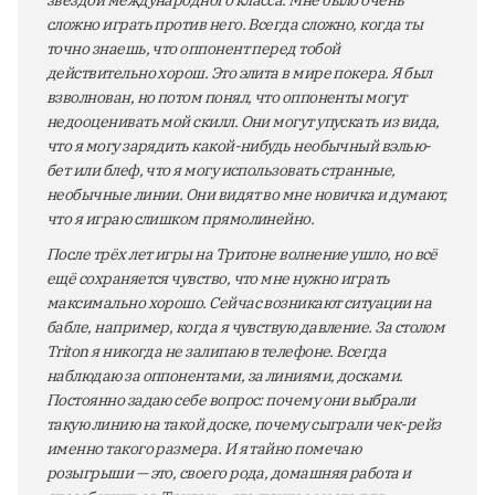
сложно играть против него. Всегда сложно, когда ты
точно знаешь, что оппонент перед тобой
действительно хорош. Это элита в мире покера. Я был
взволнован, но потом понял, что оппоненты могут
недооценивать мой скилл. Они могут упускать из вида,
что я могу зарядить какой-нибудь необычный вэлью-
бет или блеф, что я могу использовать странные,
необычные линии. Они видят во мне новичка и думают,
что я играю слишком прямолинейно.
После трёх лет игры на Тритоне волнение ушло, но всё
ещё сохраняется чувство, что мне нужно играть
максимально хорошо. Сейчас возникают ситуации на
бабле, например, когда я чувствую давление. За столом
Triton я никогда не залипаю в телефоне. Всегда
наблюдаю за оппонентами, за линиями, досками.
Постоянно задаю себе вопрос: почему они выбрали
такую линию на такой доске, почему сыграли чек-рейз
именно такого размера. И я тайно помечаю
розыгрыши — это, своего рода, домашняя работа и