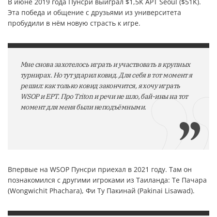
В июне 2019 года Пунсри выиграл $1,5K APT Seoul ($51K).
Эта победа и общение с друзьями из университета
пробудили в нём новую страсть к игре.
Мне снова захотелось играть и участвовать в крупных
турнирах. Но тут ударил ковид. Для себя в тот момент я
решил: как только ковид закончится, я хочу играть
WSOP и EPT. Про Triton и речи не шло, бай-ины на тот
момент для меня были неподъёмными.
Впервые на WSOP Пунсри приехал в 2021 году. Там он
познакомился с другими игроками из Таиланда: Те Пачара
(Wongwichit Phachara), Фи Ту Пакинай (Pakinai Lisawad).