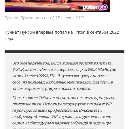
Пуннат Пунсри на серии PGT, январь 2022
Пуннат Пунсри впервые попал на Triton в сентябре 2022
года.
Это был первый год, когда я решил регулярно играть
WSOP. Летом в Вегасе я впервые сыграл $50K NLHE, где
занял 3 место ($593,5K). Я чувствовал уверенность в
себе, но понимал, как сильно мне повезло. Для топ-3 в
таком дорогом турнире я пока не годился.
После ковида Triton начал организовывать турниры по
приглашениям. Игроки регистрируются парами: VIP-
игрок приглашает профессионала. В «комитет»,
одобряющий заявки VIP-игроков, входят основатели
серии, амбассадоры и партнёры бренда (владельцы