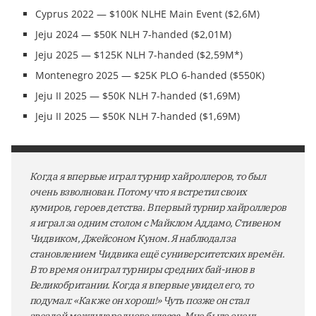
Cyprus 2022 — $100K NLHE Main Event ($2,6M)
Jeju 2024 — $50K NLH 7-handed ($2,01M)
Jeju 2025 — $125K NLH 7-handed ($2,59M*)
Montenegro 2025 — $25K PLO 6-handed ($550K)
Jeju II 2025 — $50K NLH 7-handed ($1,69M)
Jeju II 2025 — $50K NLH 7-handed ($1,69M)
Когда я впервые играл турнир хайроллеров, то был
очень взволнован. Потому что я встретил своих
кумиров, героев детства. В первый турнир хайроллеров
я играл за одним столом с Майклом Аддамо, Стивеном
Чидвиком, Джейсоном Куном. Я наблюдал за
становлением Чидвика ещё с университетских времён.
В то время он играл турниры средних бай-инов в
Великобритании. Когда я впервые увидел его, то
подумал: «Как же он хорош!» Чуть позже он стал
звездой международного класса. Мне было очень