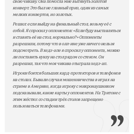
свою чикаву. Она помогла мне вытянуть золотой
конверт. Это был не главный приз, один из самых
мелких конвертов, но золотых.
Решил: если выйду на финальный стол, возьму её с
собой. Я спросил у оппонентов: «Если буду выставляться
и ставить её на стол, нормально?» Оппоненты
разрешили, потому что в олл-ине уже ничего нельзя
подсмотреть. В хедз-апе я спросил у оппонента, можно
ли поставить куклу на стол рядом со стеком. Он
разрешил, так что моя чикава отыграла хедз-ап.
Игроки боятся больших кард-протекторов и телефонов
на столах. Бывали случаи мошенничества в играх на
стриме в Америке, когда игроку с микронаушником
подсказывали, какие карты у оппонентов. На Тритоне с
этим жёстко: со стадии трёх столов запрещено
пользоваться телефонами.