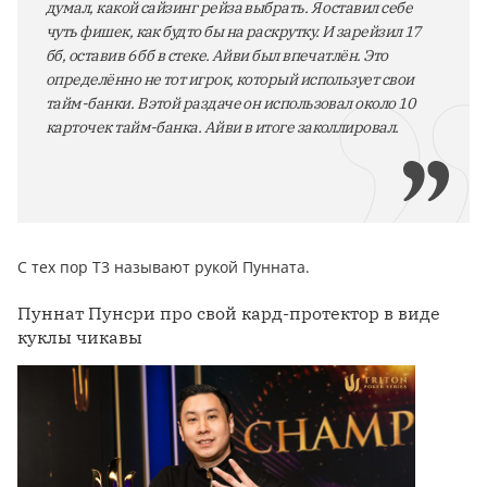
думал, какой сайзинг рейза выбрать. Я оставил себе
чуть фишек, как будто бы на раскрутку. И зарейзил 17
бб, оставив 6 бб в стеке. Айви был впечатлён. Это
определённо не тот игрок, который использует свои
тайм-банки. В этой раздаче он использовал около 10
карточек тайм-банка. Айви в итоге заколлировал.
С тех пор Т3 называют рукой Пунната.
Пуннат Пунсри про свой кард-протектор в виде
куклы чикавы