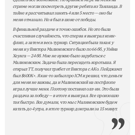
стриме могли посмотреть другие ребята из Таиланда. В
тайне я рассчитывал занять 4 или 5 место — оно бы
меня отмазало. Но я был в шоке от победы.
В финальной раздаче я точно ошибся. Но это была
счастливая случайность, что сперва я выиграл коин-
флип, а затем и весь турнир. Ситуация была такая: у
меня и у Виктора Малиновского было по 66 бб, у Уэйна
Хеунга — 24 бб. Мне не нужно было зарубаться с
Малиновским. Задача была пересидеть коротыша. Я
открыл ТТ, получил трибет от Виктора с АКо. Пейджамп
был $600K+. Я как-то забыл про ICM и решил, что деньги
для меня не важны, да и Малиновский на постфлопе
играл лучше меня. Поэтому поставил олл-ин. Это была
раздача за победу — в итоге я выиграл. Все произошло
так быстро. Все думали, что мы с Малиновским будем
катать до 4 утра, в итоге турнир доиграли за 15 минут.