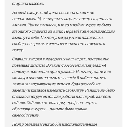
старших классах.
На свой следующий день после того, как мне
исполнилось 18, я впервые сыграл в покер на деньги в
Англии. Так получилось, что со мной на курсе не было
ни одного студента из Азии. Первый год я был довольно
замкнут в себе. Поэтому, когда у меня находилось
свободное время, я искал возможности поиграть в
покер.
Сначала я играл в недорогих кеш-играх, постепенно
повышая лимиты. В какой-то момент я подумал: «А
почему я постоянно проигрываю? И почему одни и те
же люди постоянно выигрывают?» Я наблюдал, что
делали выигрывающие игроки, брал это себе на
заметку и пытался изменить свою игру. Раньше не было
столько инструментов для работы над игрой, как есть
сейчас. Сейчас есть солверы, префлоп-чарты,
обучающие курсы — раньше было только
самообучение.
Покер был для меня хобби и дополнительным