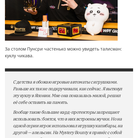
За столом Пунсри частенько можно увидеть талисман:
куклу чикава.
С детства я обожаю игровые автоматы с игрушками.
Раньше их так не подкручивали, как сейчас. Я вытянул
эту куклу в Японии. Мне она показалась милой, решил
её себе оставить на память.
Вообще такие большие кард-протекторы запрещают
использовать: боятся, что в них встроены жучки. Но на
одной серии игрок использовал игрушку капибары, на
другой — апельсин. На Mystery Bounty я принёс с собой