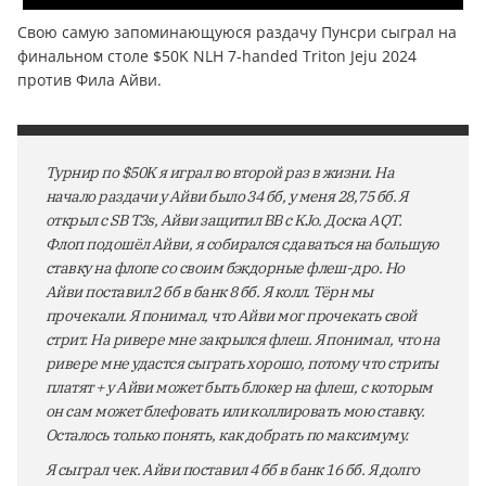
Свою самую запоминающуюся раздачу Пунсри сыграл на
финальном столе $50K NLH 7-handed Triton Jeju 2024
против Фила Айви.
Турнир по $50K я играл во второй раз в жизни. На
начало раздачи у Айви было 34 бб, у меня 28,75 бб. Я
открыл с SB T3s, Айви защитил BB с KJo. Доска AQT.
Флоп подошёл Айви, я собирался сдаваться на большую
ставку на флопе со своим бэкдорные флеш-дро. Но
Айви поставил 2 бб в банк 8 бб. Я колл. Тёрн мы
прочекали. Я понимал, что Айви мог прочекать свой
стрит. На ривере мне закрылся флеш. Я понимал, что на
ривере мне удастся сыграть хорошо, потому что стриты
платят + у Айви может быть блокер на флеш, с которым
он сам может блефовать или коллировать мою ставку.
Осталось только понять, как добрать по максимуму.
Я сыграл чек. Айви поставил 4 бб в банк 16 бб. Я долго