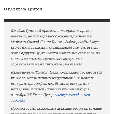
О целях на Тритон
Я люблю Тритон. Я приезжаю на серию не просто
поиграть, но и повидаться со своими друзьями: с
Майклом Сойзой, Дэнни Тангом, Вебстером Ли. Когда
кто-то из нас выходит на финальный стол, мы всегда
болеем друг за друга и откладываем все свои дела. Во
многих азиатских странах есть внутреннее
соревнование между игроками, но не у нас.
Какие цели на Тритон? Цель по-прежнему остаётся той
же: не вылетать первым из турниров! Мне повезло
выиграть три трофея, но я бы хотел выиграть и
четвёртый, и пятый. (примечание Покерофф: в
сентябре 2025 года Пунсри
выиграл свой пятый
трофей
).
Просто хочется показывать хорошие результаты, чаще
выходить на финальные столы и быть признанным