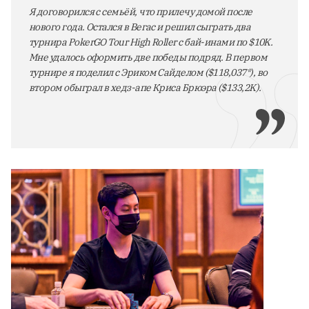
Я договорился с семьёй, что прилечу домой после
нового года. Остался в Вегас и решил сыграть два
турнира PokerGO Tour High Roller с бай-инами по $10K.
Мне удалось оформить две победы подряд. В первом
турнире я поделил с Эриком Сайделом ($118,037*), во
втором обыграл в хедз-апе Криса Брюэра ($133,2K).