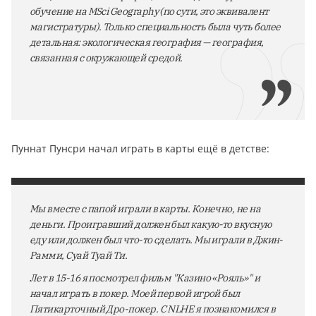
обучение на MSci Geography (по сути, это эквивалент
магистратуры). Только специальность была чуть более
детальная: экологическая география — география,
связанная с окружающей средой.
Пуннат Пунсри начал играть в карты ещё в детстве:
Мы вместе с папой играли в карты. Конечно, не на
деньги. Проигравший должен был какую-то вкусную
еду или должен был что-то сделать. Мы играли в Джин-
Рамми, Суай Туай Ти.
Лет в 15-16 я посмотрел фильм "Казино «Рояль»" и
начал играть в покер. Моей первой игрой был
Пятикарточный Дро-покер. C NLHE я познакомился в