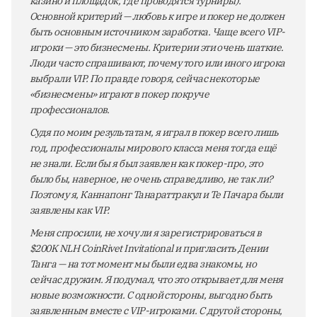
казино и площадок, где проводятся турниры).
Основной критерий — любовь к игре и покер не должен
быть основным источником заработка. Чаще всего VIP-
игроки — это бизнесмены. Критерии эти очень шаткие.
Люди часто спрашивают, почему того или иного игрока
выбрали VIP. По правде говоря, сейчас некоторые
«бизнесмены» играют в покер покруче
профессионалов.
Судя по моим результатам, я играл в покер всего лишь
год, профессионалы мирового класса меня тогда ещё
не знали. Если бы я был заявлен как покер-про, это
было бы, наверное, не очень справедливо, не так ли?
Поэтому я, Каннапонг Танараттракул и Те Пачара были
заявлены как VIP.
Меня спросили, не хочу ли я зарегистрироваться в
$200K NLH CoinRivet Invitational и пригласить Дении
Танга — на тот момент мы были едва знакомы, но
сейчас дружим. Я подумал, что это открывает для меня
новые возможности. С одной стороны, выгодно быть
заявленным вместе с VIP-игроками. С другой стороны,