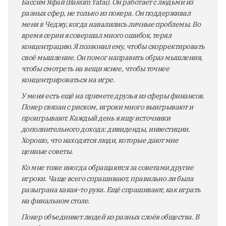
Бассим Яфай (Bassim Yafai). Он работает с людьми из
разных сфер, не только из покера. Он поддерживал
меня в Чеджу, когда навалились личные проблемы. Во
время серии я совершал много ошибок, терял
концентрацию. Я позвонил ему, чтобы скорректировать
своё мышление. Он помог направить образ мышления,
чтобы смотреть на вещи яснее, чтобы точнее
концентрироваться на игре.
У меня есть ещё на примете друзья из сферы финансов.
Покер связан с риском, игроки много выигрывают и
проигрывают. Каждый день я ищу источники
дополнительного дохода: дивиденды, инвестиции.
Хорошо, что находятся люди, которые дают мне
ценные советы.
Ко мне тоже иногда обращаются за советами другие
игроки. Чаще всего спрашивают, правильно ли была
разыграна какая-то рука. Ещё спрашивают, как играть
на финальном столе.
Покер объединяет людей из разных слоёв общества. В