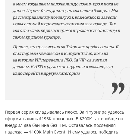
в моем тогдашнем положении до покер-про я пока не
дорос. Играть было дорого, но мы нашли бэкеров. Мы
рассматривали эту поездку как возможность завести
новых друзей и прокачать свои скиллы в покере. Так
мы оказались первыми тремя игроками из Таиланда в
таком крупном турнире.
Правда, теперь я играю на Triton как профессионал. Я
стал первым человеком в истории Triton, кого из
категории VIP перевели в PRO. За VIP-ов я играл
дважды. В 2023 году ко мне подошли и сказали, что
надо перейти в другую категорию.
Первая серия складывалась плохо. За 4 турнира удалось
оформить лишь $196K призовых. В $200K так вообще он
внедрил два бай-ина без ITM. Оставалась последняя
надежда — $100K Main Event. И ему удалось победить