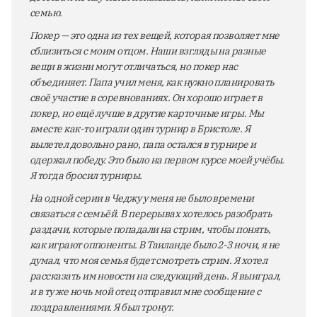
семью.
Покер — это одна из тех вещей, которая позволяет мне
сблизиться с моим отцом. Наши взгляды на разные
вещи в жизни могут отличаться, но покер нас
объединяет. Папа учил меня, как нужно планировать
своё участие в соревнованиях. Он хорошо играет в
покер, но ещё лучше в другие карточные игры. Мы
вместе как-то играли один турнир в Бристоле. Я
вылетел довольно рано, папа остался в турнире и
одержал победу. Это было на первом курсе моей учёбы.
Я тогда бросил турниры.
На одной серии в Чеджу у меня не было времени
связаться с семьёй. В перерывах хотелось разобрать
раздачи, которые попадали на стрим, чтобы понять,
как играют оппоненты. В Таиланде было 2-3 ночи, я не
думал, что моя семья будет смотреть стрим. Я хотел
рассказать им новости на следующий день. Я выиграл,
и в ту же ночь мой отец отправил мне сообщение с
поздравлениями. Я был тронут.