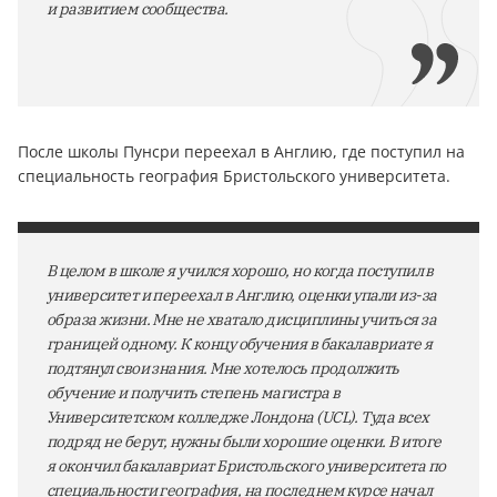
и развитием сообщества.
После школы Пунсри переехал в Англию, где поступил на
специальность география Бристольского университета.
В целом в школе я учился хорошо, но когда поступил в
университет и переехал в Англию, оценки упали из-за
образа жизни. Мне не хватало дисциплины учиться за
границей одному. К концу обучения в бакалавриате я
подтянул свои знания. Мне хотелось продолжить
обучение и получить степень магистра в
Университетском колледже Лондона (UCL). Туда всех
подряд не берут, нужны были хорошие оценки. В итоге
я окончил бакалавриат Бристольского университета по
специальности география, на последнем курсе начал