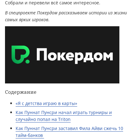
Собрали и перевели всё самое интересное.
В спецпроекте Покердом рассказываем истории из жизни
самых ярких игроков.
Содержание
«Я с детства играю в карты»
Как Пуннат Пунсри начал играть турниры и
случайно попал на Triton
Как Пуннат Пунсри заставил Фила Айви сжечь 10
тайм-банков