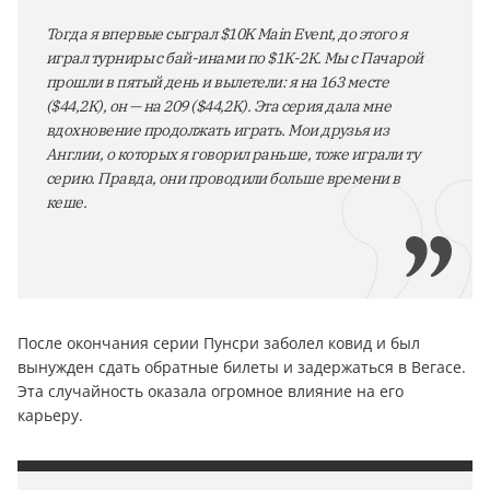
Тогда я впервые сыграл $10K Main Event, до этого я
играл турниры с бай-инами по $1K-2K. Мы с Пачарой
прошли в пятый день и вылетели: я на 163 месте
($44,2K), он — на 209 ($44,2K). Эта серия дала мне
вдохновение продолжать играть. Мои друзья из
Англии, о которых я говорил раньше, тоже играли ту
серию. Правда, они проводили больше времени в
кеше.
После окончания серии Пунсри заболел ковид и был
вынужден сдать обратные билеты и задержаться в Вегасе.
Эта случайность оказала огромное влияние на его
карьеру.