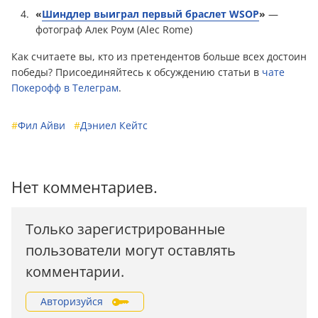
«
Шиндлер выиграл первый браслет WSOP
»
—
фотограф Алек Роум (Alec Rome)
Как считаете вы, кто из претендентов больше всех достоин
победы? Присоединяйтесь к обсуждению статьи в
чате
Покерофф в Телеграм
.
#
Фил Айви
#
Дэниел Кейтс
Нет комментариев.
Только зарегистрированные
пользователи могут оставлять
комментарии.
Авторизуйся