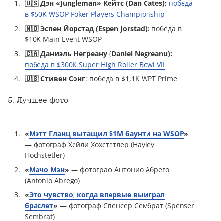
🇺🇸 Дэн «Jungleman» Кейтс (Dan Cates):
победа
в $50K WSOP Poker Players Championship
🇳🇴 Эспен Йорстад (Espen Jorstad):
победа в
$10K Main Event WSOP
🇨🇦 Даниэль Негреану (Daniel Negreanu):
победа в $300K Super High Roller Bowl VII
🇺🇸 Стивен Сонг
: победа в $1,1K WPT Prime
5. Лучшее фото
«
Мэтт Гланц вытащил $1M баунти на WSOP
»
— фотограф Хейли Хохстетлер (Hayley
Hochstetler)
«
Мачо Мэн
»
— фотограф Антонио Абрего
(Antonio Abrego)
«
Это чувство, когда впервые выиграл
браслет
»
— фотограф Спенсер Сембрат (Spenser
Sembrat)