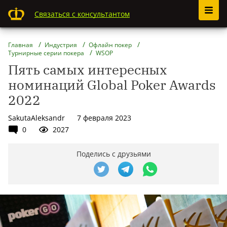
Связаться с консультантом
Главная
Индустрия
Офлайн покер
Турнирные серии покера
WSOP
Пять самых интересных
номинаций Global Poker Awards
2022
SakutaAleksandr
7 февраля 2023
0
2027
Поделись с друзьями