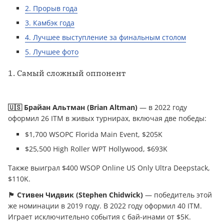
2. Прорыв года
3. Камбэк года
4. Лучшее выступление за финальным столом
5. Лучшее фото
1. Самый сложный оппонент
🇺🇸 Брайан Альтман (Brian Altman)
—
в 2022 году
оформил 26 ITM в живых турнирах, включая две победы:
$1,700 WSOPC Florida Main Event, $205K
$25,500 High Roller WPT Hollywood, $693K
Также выиграл $400 WSOP Online US Only Ultra Deepstack,
$110K.
🏴󠁧󠁢󠁥󠁮󠁧󠁿 Стивен Чидвик (Stephen Chidwick)
— победитель этой
же номинации в 2019 году. В 2022 году оформил 40 ITM.
Играет исключительно события с бай-инами от $5K.