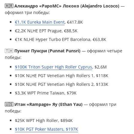
🇦🇷 Алехандро «PapoMC» Лококо (Alejandro Lococo)
—
оформил три победы:
€1,1К Eureka Main Event
, €417,8K
€2,2К NLHE EPT Prague, €88,5K
€1К NLHE Hyper Turbo EPT Barcelona, €63,8K
🇹🇭
Пуннат Пунсри (Punnat Punsri)
— оформил четыре
победы:
$100K Triton Super High Roller Cyprus
, $2,6M
$10K NLHE PGT Venetian High Rollers 1, $118K
$10K NLHE PGT Venetian High Rollers 2, $133K
$3,3K WPT Prime Taiwan, $79K
🇺🇸 Итан «Rampage» Яу (Ethan Yau)
— оформил три
победы:
$25K WPT High Roller, $894K
$10K PGT Poker Masters, $197K