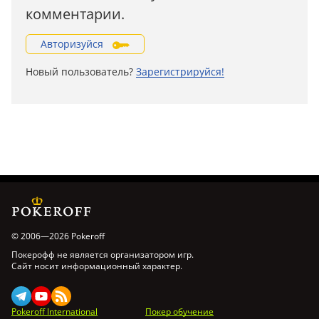
комментарии.
Авторизуйся
Новый пользователь?
Зарегистрируйся!
© 2006—2026 Pokeroff
Покерофф не является организатором игр.
Сайт носит информационный характер.
Pokeroff International
Покер обучение