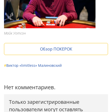
Майк Уотсон
Обзор ПОКЕРОК
#
Виктор «limitless» Малиновский
Нет комментариев.
Только зарегистрированные
пользователи могут оставлять