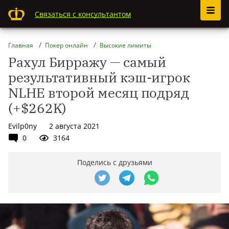
Связаться с консультантом
Главная
Покер онлайн
Высокие лимиты
Рахул Бирражу — самый
результативный кэш-игрок
NLHE второй месяц подряд
(+$262K)
Evilp0ny
2 августа 2021
0
3164
Поделись с друзьями