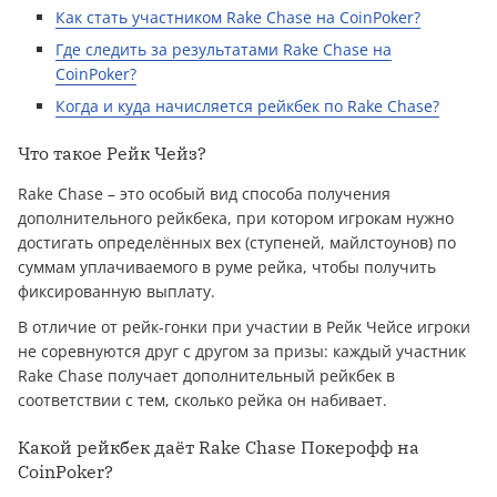
Как стать участником Rake Chase на CoinPoker?
Где следить за результатами Rake Chase на
CoinPoker?
Когда и куда начисляется рейкбек по Rake Chase?
Что такое Рейк Чейз?
Rake Chase – это особый вид способа получения
дополнительного рейкбека, при котором игрокам нужно
достигать определённых вех (ступеней, майлстоунов) по
суммам уплачиваемого в руме рейка, чтобы получить
фиксированную выплату.
В отличие от рейк-гонки при участии в Рейк Чейсе игроки
не соревнуются друг с другом за призы: каждый участник
Rake Chase получает дополнительный рейкбек в
соответствии с тем, сколько рейка он набивает.
Какой рейкбек даёт Rake Chase Покерофф на
CoinPoker?