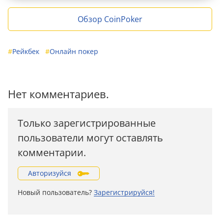
Обзор CoinPoker
#
Рейкбек
#
Онлайн покер
Нет комментариев.
Только зарегистрированные
пользователи могут оставлять
комментарии.
Авторизуйся
Новый пользователь?
Зарегистрируйся!