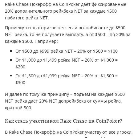
Rake Chase Покерофф на CoinPoker даёт фиксированные
20% дополнительного рейкбека NET за каждые $500
набитого рейка NET.
Промежуточных призов нет: если вы набиваете до $500
NET рейка, то не получаете выплату, а от $500 – по 20% за
каждые $500. Например:
От $500 до $999 рейка NET – 20% от $500 = $100
От $1,000 до $1,499 рейка NET – 20% от $1,000 =
$200
От $1,500 до $1,999 рейка NET – 20% от $1,500 =
$300
И далее по тому же принципу – подъем на каждые $500
NET рейка даёт 20% NET допрейкбека от суммы рейка,
кратной 500.
Как стать участником Rake Chase на CoinPoker?
В Rake Chase Покерофф на CoinPoker участвуют все игроки,