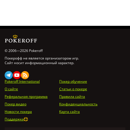
© 2006—2026 Pokeroff
Покерофф не является организатором игр.
Сайт носит информационный характер.
Pokeroff International
Покер обучение
О сайте
Статьи о покере
Реферальная программа
Правила сайта
Покер видео
Конфиденциальность
Новости покера
Карта сайта
Поддержка