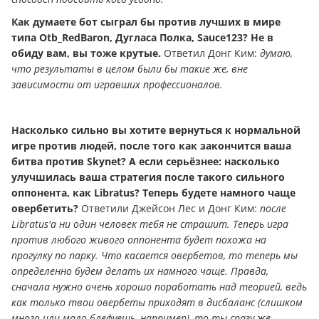
Как думаете бот сыграл бы против лучших в мире
типа Otb_RedBaron, Дугласа Полка, Sauce123?
Не в
обиду вам, вы тоже крутые.
Ответил Донг Ким:
думаю,
что результаты в целом были бы такие же, вне
зависимости от игравших профессионалов.
Насколько сильно вы хотите вернуться к нормальной
игре против людей, после того как закончится ваша
битва против Skynet? А если серьёзнее: насколько
улучшилась ваша стратегия после такого сильного
оппонента, как Libratus? Теперь будете намного чаще
овербетить?
Ответили Джейсон Лес и Донг Ким:
после
Libratus'а ни один человек тебя не страшит. Теперь игра
против любого живого оппонента будет похожа на
прогулку по парку. Что касается овербетов, то теперь мы
определенно будем делать их намного чаще. Правда,
сначала нужно очень хорошо поработать над теорией, ведь
как только твои овербеты приходят в дисбаланс (слишком
много или мало блефуешь, например), то ты сразу же