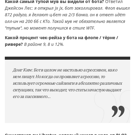
Какой самый тупой мув вы видели от бота?
Ответил
Джейсон Лес:
я открыл Jx Jx, бот заколлировал. Флоп вышел
872 радуга, я делают ц-бет на 2/3 банка, он в ответ идёт
олл-ин на 200 бб с KTo. Такой мув не обязательно является
"тупым", но момент получился в стиле WTF.
Какой процент чек-рейза у бота на флопе / тёрне /
ривере?
В районе 9, 8 и 12%.
Донг Ким: Бот в целом не настолько агрессивен, как о
нем пишут. Но когда он проявляет агрессию, то
использует огромные сайзинги в абсолютно различных
ситуациях, так что выходит, что статы зачастую выдают
его за пассивного...