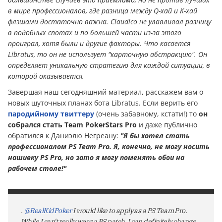
в мире профессионалов, где разница между Q-хай и K-хай
флэшами достаточно важна. Claudico не улавливал разницу
в подобных спотах и по большей части из-за этого
проиграл, хотя были и другие факторы. Что касается
Libratus, то он не использует "карточную абстракцию". Он
определяет уникальную стратегию для каждой ситуации, в
которой оказывается.
Завершая наш сегодняшний материал, расскажем вам о
новых шуточных планах бота Libratus. Если верить его
пародийному твиттеру
(очень забавному, кстати!) то
он
собрался стать Team PokerStars Pro
и даже публично
обратился к Даниэлю Негреану:
"Я бы хотел стать
профессионалом PS Team Pro. Я, конечно, не могу носить
нашивку PS Pro, но зато я могу поменять обои на
рабочем столе!"
.
@RealKidPoker
I would like to apply as a PS Team Pro.
While I can't really wear a PS patch, I can definitely change