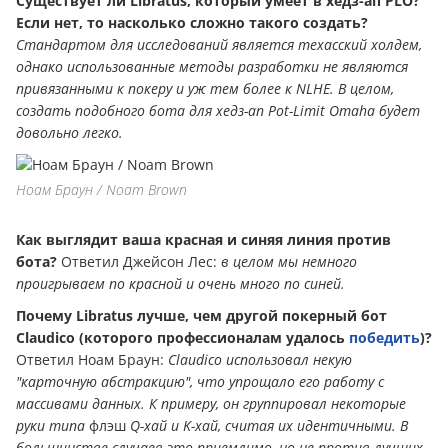
Существует ли Libratus, который умеет в хедз-ап PLO?
Если нет, то насколько сложно такого создать?
Стандартом для исследований является техасский холдем,
однако использованные методы разработки не являются
привязанными к покеру и уж тем более к NLHE. В целом,
создать подобного бота для хедз-ап Pot-Limit Omaha будет
довольно легко.
Ноам Браун / Noam Brown
Как выглядит ваша красная и синяя линия против
бота?
Ответил Джейсон Лес:
в целом мы немного
проигрываем по красной и очень много по синей.
Почему Libratus лучше, чем другой покерный бот
Claudico (которого профессионалам удалось
победить
)?
Ответил Ноам Браун:
Claudico использовал некую
"карточную абстракцию", что упрощало его работу с
массивами данных. К примеру, он группировал некоторые
руки типа
флэш
Q-хай и K-хай, считая их идентичными. В
большинстве случаев это приемлимо, но не против лучших