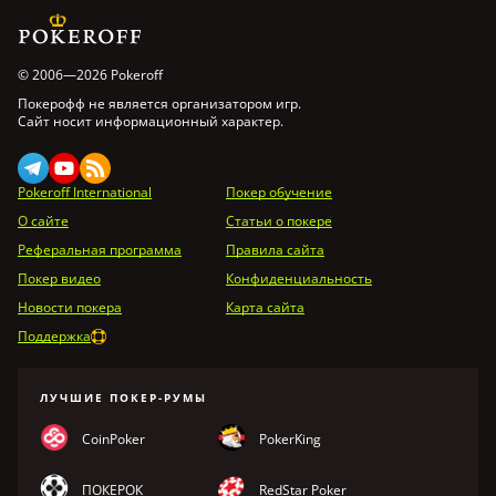
© 2006—2026 Pokeroff
Покерофф не является организатором игр.
Сайт носит информационный характер.
Pokeroff International
Покер обучение
О сайте
Статьи о покере
Реферальная программа
Правила сайта
Покер видео
Конфиденциальность
Новости покера
Карта сайта
Поддержка
ЛУЧШИЕ ПОКЕР-РУМЫ
CoinPoker
PokerKing
ПОКЕРОК
RedStar Poker