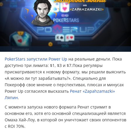
PokerStars запустили Power Up
на реальные дeньги. Пока
доступно три лимита: $1, $3 и $7.Пока регуляры
присматриваются к новому формату, мы решили выяснить
«А можно ли тут зарабатывать?». Специально для
Покерофф свое мнение о перспективах, плюсах и минусах
Power Up согласился высказать
Ренат «Zapahzamazki»
Ляпин
.
С момента запуска нового формата Ренат стримит в
основном его, хотя его основной специализацией является
Омаха Хай-Лоу, в которой он уничтожает своих оппонентов
с ROI 70%.