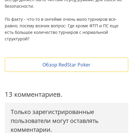
безопасности.
По факту - что-то в онгейме очень мало турниров все-
равно, посему возник вопрос: Где кроме ФТП и ПС еще
есть большое количество турниров с нормальной
структурой?
Обзор RedStar Poker
13 комментариев.
Только зарегистрированные
пользователи могут оставлять
комментарии.