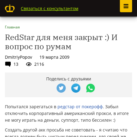
Связаться с консультантом
Главная
RedStar для меня закрыт :) И
вопрос по румам
DmitriyPopov
19 марта 2009
13
2116
Поделись с друзьями
Попытался зарегаться в
редстар от покерофф
. Забыл
отключить корпоративный американский прокси, в итоге
не могу играть на дeньги, суппорт, типо бессилен :)
Создать другой акк просьба не советовать - я считаю что
всегда должен быть чистым перед румами, для своей же