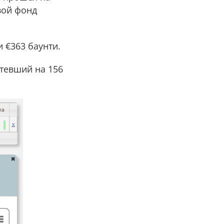
вой фонд
 €363 баунти.
етевший на 156