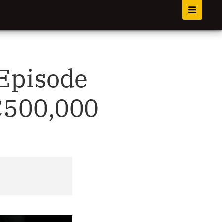
Episode
€500,000