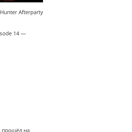
Hunter Afterparty
isode 14 —
d прошёл на