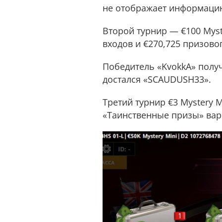
не отображает информацию
Второй турнир — €100 Myst
входов и €270,725 призово
Победитель «KvokkA» получ
достался «SCAUDUSH33».
Третий турнир €3 Mystery M
«Таинственные призы» варь