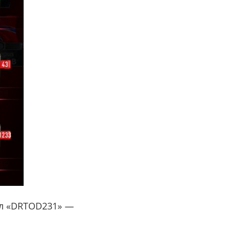
ал «DRTOD231» —