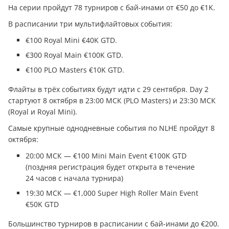
На серии пройдут 78 турниров с бай-инами от €50 до €1K.
В расписании три мультифлайтовых события:
€100 Royal Mini €40K GTD.
€300 Royal Main €100K GTD.
€100 PLO Masters €10K GTD.
Флайты в трёх событиях будут идти с 29 сентября. Day 2
стартуют 8 октября в 23:00 МСК (PLO Masters) и 23:30 МСК
(Royal и Royal Mini).
Самые крупные однодневные события по NLHE пройдут 8
октября:
20:00 МСК — €100 Mini Main Event €100K GTD
(поздняя регистрация будет открыта в течение
24 часов с начала турнира)
19:30 МСК — €1,000 Super High Roller Main Event
€50K GTD
Большинство турниров в расписании с бай-инами до €200.