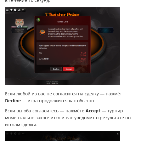
в течение 10 секунд:
Если любой из вас не согласится на сделку — нажмёт
Decline
— игра продолжится как обычно.
Если вы оба согласитесь — нажмёте
Accept
— турнир
моментально закончится и вас уведомит о результате по
итогам сделки.