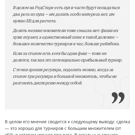
В целом на РедСтаре есть пул и часто будут попадаться
два рега из пула — им делить особо интереса нет, им
нужно ЕВ для расчета.
Делить мелкие множители тоже смысла нет: фиши их
хуже играют, а единственный плюс в такой дележке —
большее количество турниров в час, больше рейкбека.
Если за столом есть хотя бы один фиш — тоже не
делится, так как это потенциально прибыльный турнир.
С точки зрения регуляра, поделить можно, когда за
столом три регуляра и большой множитель, чтобы не
разгонять дисперсию между собой.
В целом его мнение сводится к следующему выводу: сделка
— это хорошо для турниров с большим множителем (от
x50), в котором играют три рега. В остальных случаях