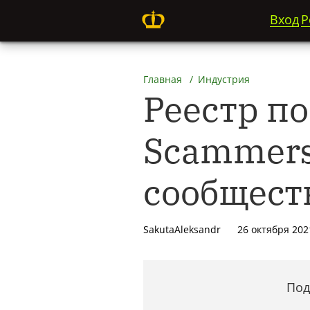
Вход
Р
Главная
Индустрия
Реестр п
Scammers
сообщест
SakutaAleksandr
26 октября 202
Под