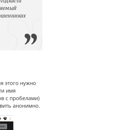
подкаста
вляемый
мошенниках
я этого нужно
ти имя
в с пробелами)
авить анонимно.