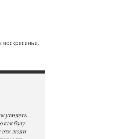
в воскресенье,
им увидеть
 как базу
и эти люди