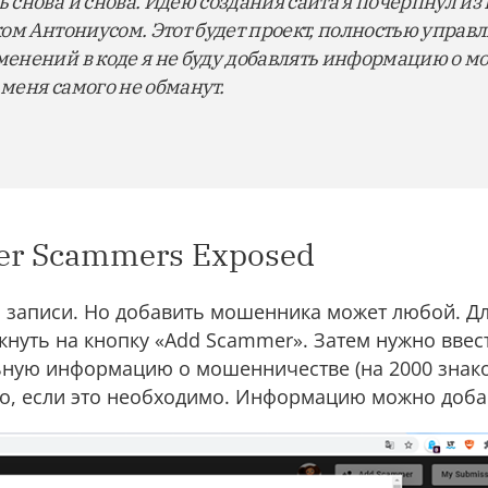
снова и снова. Идею создания сайта я почерпнул из 
ом Антониусом. Этот будет проект, полностью упра
енений в коде я не буду добавлять информацию о 
 меня самого не обманут.
ker Scammers Exposed
й записи. Но добавить мошенника может любой. Дл
икнуть на кнопку «Add Scammer». Затем нужно ввес
ьную информацию о мошенничестве (на 2000 знако
то, если это необходимо. Информацию можно доб