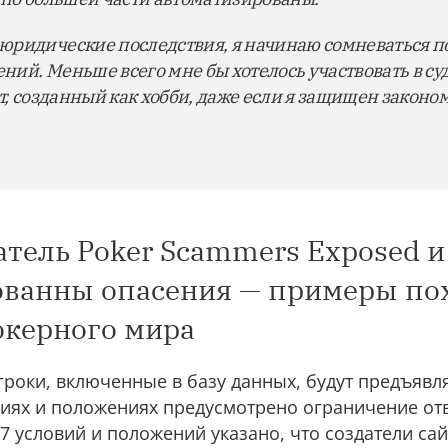
юридические последствия, я начинаю сомневаться п
ий. Меньше всего мне бы хотелось участвовать в с
т, созданный как хобби, даже если я защищен законом
атель Poker Scammers Exposed и
ованны опасения — примеры по
окерного мира
игроки, включенные в базу данных, будут предъявл
виях и положениях предусмотрено ограничение от
 7 условий и положений указано, что создатели сай