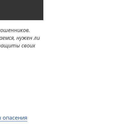
мошенников.
аемся, нужен ли
 защиты своих
ы опасения