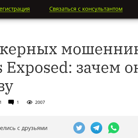
егистрация
Связаться с консультантом
окерных мошенник
 Exposed: зачем о
ву
1
1
2007
елись с друзьями