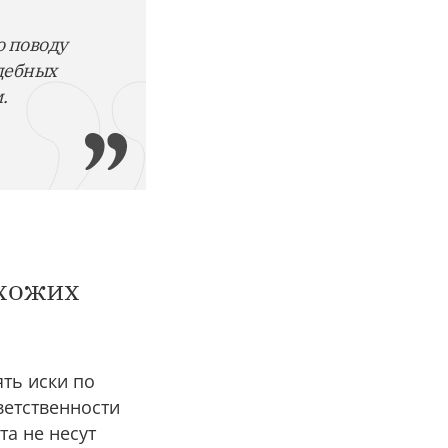
о поводу
удебных
.
хожих
ять иски по
ветственности
та не несут