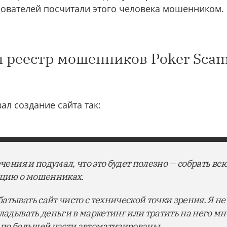
зователей посчитали этого человека мошенником.
н реестр мошенников Poker Sca
л создание сайта так:
ечения и подумал, что это будет полезно — собрать вс
цию о мошенниках.
атывать сайт чисто с технической точки зрения. Я н
кладывать деньги в маркетинг или тратить на него мн
 по большей части автоматизированы.