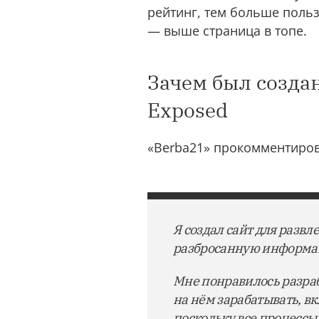
рейтинг, тем больше поль
— выше страница в топе.
Зачем был созда
Exposed
«Berba21» прокомментирова
Я создал сайт для развл
разбросанную информа
Мне понравилось разраб
на нём зарабатывать, в
поскольку все процессы