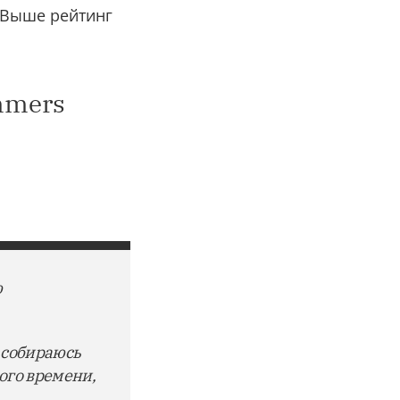
 Выше рейтинг
mmers
ю
е собираюсь
ого времени,