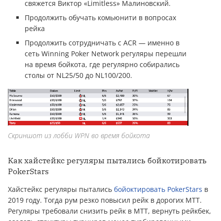
свяжется Виктор «Limitless» Малиновский.
Продолжить обучать комьюнити в вопросах
рейка
Продолжить сотрудничать с ACR — именно в
сеть Winning Poker Network регуляры перешли
на время бойкота, где регулярно собирались
столы от NL25/50 до NL100/200.
Скриншот из лобби WPN во время бойкота
Как хайстейкс регуляры пытались бойкотировать
PokerStars
Хайстейкс регуляры пытались
бойоктировать PokerStars
в
2019 году. Тогда рум резко повысил рейк в дорогих МТТ.
Регуляры требовали снизить рейк в МТТ, вернуть рейкбек,