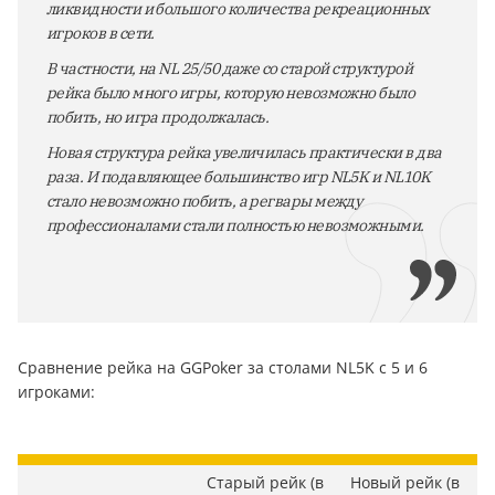
ликвидности и большого количества рекреационных
игроков в сети.
В частности, на NL 25/50 даже со старой структурой
рейка было много игры, которую невозможно было
побить, но игра продолжалась.
Новая структура рейка увеличилась практически в два
раза. И подавляющее большинство игр NL5K и NL10K
стало невозможно побить, а регвары между
профессионалами стали полностью невозможными.
Сравнение рейка на GGPoker за столами NL5K c 5 и 6
игроками:
Старый рейк (в
Новый рейк (в