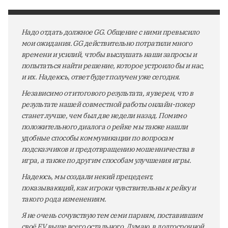
Надо отдать должное GG. Общение с ними превысило
мои ожидания. GG действительно потратили много
времени и усилий, чтобы выслушать наши запросы и
попытаться найти решение, которое устроило бы и нас,
и их. Надеюсь, ответ будет получен уже сегодня.
Независимо от итогового результата, я уверен, что в
результате нашей совместной работы онлайн-покер
станет лучше, чем был две недели назад. Помимо
положительного диалога о рейке мы также нашли
удобные способы коммуникации по вопросам
подсказчиков и предотвращению мошенничества в
игра, а также по другим способам улучшения игры.
Надеюсь, мы создали некий прецедент,
показывающий, как игроки чувствительны к рейку и
такого рода изменениям.
Я не очень сочувствую тем семи парням, поставившим
своё EV выше всего остального. Думаю, в долгосрочной