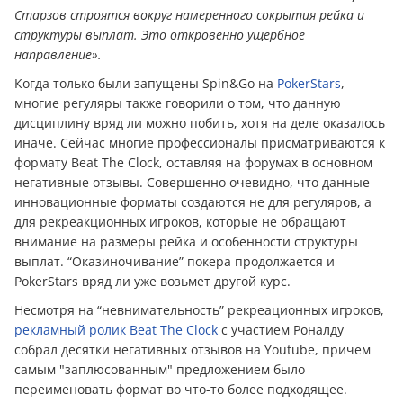
Старзов строятся вокруг намеренного сокрытия рейка и
структуры выплат. Это откровенно ущербное
направление».
Когда только были запущены Spin&Go на
PokerStars
,
многие регуляры также говорили о том, что данную
дисциплину вряд ли можно побить, хотя на деле оказалось
иначе. Сейчас многие профессионалы присматриваются к
формату Beat The Clock, оставляя на форумах в основном
негативные отзывы. Совершенно очевидно, что данные
инновационные форматы создаются не для регуляров, а
для рекреакционных игроков, которые не обращают
внимание на размеры рейка и особенности структуры
выплат. “Оказиночивание” покера продолжается и
PokerStars вряд ли уже возьмет другой курс.
Несмотря на “невнимательность” рекреационных игроков,
рекламный ролик Beat The Clock
с участием Роналду
собрал десятки негативных отзывов на Youtube, причем
самым "заплюсованным" предложением было
переименовать формат во что-то более подходящее.