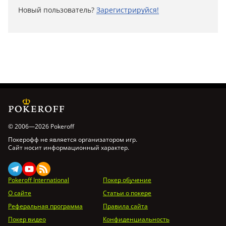
Новый пользователь?
Зарегистрируйся!
© 2006—2026 Pokeroff
Покерофф не является организатором игр.
Сайт носит информационный характер.
Pokeroff International
Покер обучение
О сайте
Статьи о покере
Реферальная программа
Правила сайта
Покер видео
Конфиденциальность