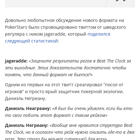
Довольно любопытное обсуждение нового формата на
PokerStars было спровоцировано твиттом от шведского
регуляра с ником jageradde, который
поделился
следующей статистикой
:
jageradde:
«Зацените результаты регов в Beat The Clock за
эти выходные. Этих доказательств достаточно чтобы
понять, что данный формат не бьется?»
Одним из первых на этот твитт среагировал “посол от
игроков” и просто ярый защитник покерной экологии,
Даниэль Негреану.
Даниэль Неагреану:
«Я был бы очень удивлен, если бы кто-
то смог побить этот формат с таким рейком»
Даниэль Негреану:
«Вообще мне нравится структура Beat
The Clock, но я согласен что рейк нужно снизить где-то в два
раза. Это стало бы win-win ситуацией для всех»