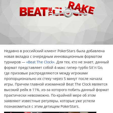
Недавно в российский клиент PokerStars была добавлена
новая вкладка с очередным инновационным форматом
турниров —
«Beat The Clock»
. Для тех, кто не знает, данный
формат представляет собой 4-макс гипер-турбо Sit`n`Go,
где призовые распределяются между игроками
пропорционально их стеку через 5 минут после начала
игры. Причем главной изюминкой Beat The Clock является
высокий рейк в 11%, из-за которого побить данный формат
практически невозможно. По-крайней мере об этом
заявляют известные регуляры, которые уже успели
познакомиться с этим детищем PokerStars.