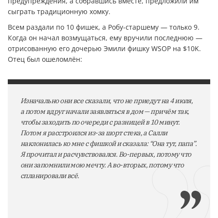
предупреждения, а собравшись вместе, предложили им
сыграть традиционную хомку.
Всем раздали по 10 фишек, а Робу-старшему — только 9.
Когда он начал возмущаться, ему вручили последнюю —
отрисованную его дочерью Эмили фишку WSOP на $10K.
Отец был ошеломлён:
Изначально они все сказали, что не приедут на 4 июля,
а потом вдруг начали заявляться в дом — причём так,
чтобы заходить по очереди с разницей в 10 минут.
Потом я расстроился из-за шорт стека, а Салли
наклонилась ко мне с фишкой и сказала: “Она тут, папа”.
Я прочитал и расчувствовался. Во-первых, потому что
они запомнили мою мечту. А во-вторых, потому что
спланировали всё.