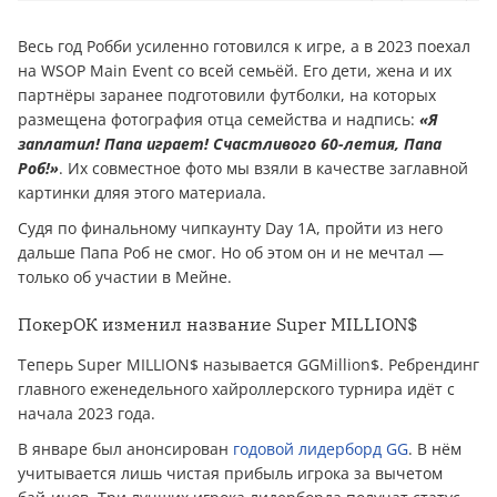
Весь год Робби усиленно готовился к игре, а в 2023 поехал
на WSOP Main Event со всей семьёй. Его дети, жена и их
партнёры заранее подготовили футболки, на которых
размещена фотография отца семейства и надпись:
«Я
заплатил! Папа играет! Счастливого 60-летия, Папа
Роб!»
. Их совместное фото мы взяли в качестве заглавной
картинки дляя этого материала.
Судя по финальному чипкаунту Day 1A, пройти из него
дальше Папа Роб не смог. Но об этом он и не мечтал —
только об участии в Мейне.
ПокерОК изменил название Super MILLION$
Теперь Super MILLION$ называется GGMillion$. Ребрендинг
главного еженедельного хайроллерского турнира идёт с
начала 2023 года.
В январе был анонсирован
годовой лидерборд GG
. В нём
учитывается лишь чистая прибыль игрока за вычетом