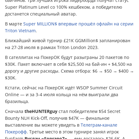
бай-инов. Три лучших игрока лидерборда получат статус
Super Platinum Level со 100% кешбеком, а победителю
достанется специальный аватар.
В марте
Super MILLION$ впервые прошёл офлайн на серии
Triton Vietnam
.
Ближайший живой турнир £21К GGMillion$ запланирован
на 27-28 июля в рамках Triton London 2023.
В сателлитах на ПокерОК будут разыграны 20 пакетов по
$30K. Пакет включает в себя $25,500 на бай-ин + $4,500 на
дорогу и другие расходы. Схема отбора: $6 → $50 → $400 →
$30K.
Кстати, сейчас на ПокерОК идёт WSOP Summer Circuit
Online — и за 3-4 июля кольца на нём выиграли два
бразильца.
Сначала
theHUNTERguy
стал победителем $54 Secret
Bounty NLH Kick-Off, получив $47K — финальное
выставление вы можете увидеть в
Телеграм-канале
Покерофф
. Третье место в этом турнире занял игрок
FunFarm
Руслан «Soprano7»
— ему досталось $26,6K. А