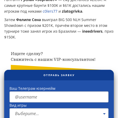
самые крупные баунти $100K и $61K достались нашим
игрокам под никами
c0lers77
и
zlatogrivka
.
Затем
Фелипе Сена
выиграл BIG 500 NLH Summer
Showdown с призом $201K, причём второе место в этом
турнире тоже занял игрок из Бразилии —
ineedrivers
, приз
$150K.
Ищите сделку?
Свяжитесь с нашим VIP-консультантом!
ОТПРАВЬ ЗАЯВКУ
Ваш Телеграм юзернейм
Вид игры
Выберите...