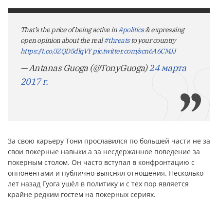
That’s the price of being active in
#politics
& expressing
open opinion about the real
#threats
to your country
https://t.co/JZQD5dlqVY
pic.twitter.com/scn6A6CMJJ
— Antanas Guoga (@TonyGuoga)
24 марта
2017 г.
За свою карьеру Тони прославился по большей части не за
свои покерные навыки а за несдержанное поведение за
покерным столом. Он часто вступал в конфронтацию с
оппонентами и публично выяснял отношения. Несколько
лет назад Гуога ушёл в политику и с тех пор является
крайне редким гостем на покерных сериях.