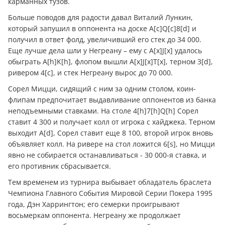
карманных тузов.
Больше поводов для радости давал Виталий Лункин,
который запушил в оппонента на доске A[c]Q[c]8[d] и
получил в ответ фолд, увеличивший его стек до 34 000.
Еще лучше дела шли у Негреану – ему с A[x]J[x] удалось
обыграть A[h]K[h], флопом вышли A[x]J[x]T[x], терном 3[d],
ривером 4[c], и стек Негреану вырос до 70 000.
Сорел Мицци, сидящий с ним за одним столом, коин-
флипам предпочитает выдавливание оппонентов из банка
неподъемными ставками. На столе 4[h]7[h]Q[h] Сорел
ставит 4 300 и получает колл от игрока с хайджека. Терном
выходит A[d], Сорел ставит еще 8 100, второй игрок вновь
объявляет колл. На ривере на стол ложится 6[s], но Мицци
явно не собирается останавливаться - 30 000-я ставка, и
его противник сбрасывается.
Тем временем из турнира выбывает обладатель браслета
Чемпиона Главного События Мировой Серии Покера 1995
года, Дэн Харрингтон; его семерки проигрывают
восьмеркам оппонента. Негреану же продолжает