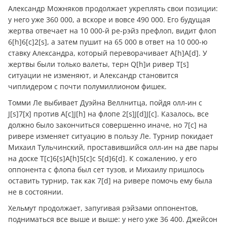
Александр Можняков продолжает укреплять свои позиции:
у него уже 360 000, а вскоре и вовсе 490 000. Его будущая
жертва отвечает на 10 000-й ре-рэйз префлоп, видит флоп
6[h]6[c]2[s], а затем пушит на 65 000 в ответ на 10 000-ю
ставку Александра, который переворачивает A[h]A[d]. У
жертвы были только валеты, терн Q[h]и ривер T[s]
ситуации не изменяют, и Александр становится
чиплидером с почти полумиллионом фишек.
Томми Ле выбивает Дуэйна Веллнитца, пойдя олл-ин с
J[s]7[x] против A[c]J[h] на флопе 2[s]J[d]J[c]. Казалось, все
должно было закончиться совершенно иначе, но 7[c] на
ривере изменяет ситуацию в пользу Ле. Турнир покидает
Михаил Тульчинский, проставившийся олл-ин на две пары
на доске T[c]6[s]A[h]5[c]с 5[d]6[d]. К сожалению, у его
оппонента с флопа был сет тузов, и Михаилу пришлось
оставить турнир, так как 7[d] на ривере помочь ему была
не в состоянии.
Хельмут продолжает, запугивая рэйзами оппонентов,
подниматься все выше и выше: у него уже 36 400. Джейсон