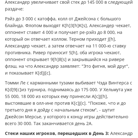
Александер увеличивает свой стек до 145 000 в следующей
раздаче:
Рэйз до 3 000 с катоффа, колл от Джейсона с большого
блайнда. Флопом выходят K[h]3[h]K[s], Александер чекает,
оппонент ставит 4 000 и получает ре-рэйз до 8 000, на
который он отвечает коллом. Терном приходит J[h],
Александер чекает, а затем отвечает на 11 000-ю ставку
противника. Ривер приносит 5[h], оба игрока чекают,
оппонент открывает 9[h]8[s] и закрывшийся на ривере
флэш, на что Александер заявляет: "Это фигня, мой друг",
и показывает K[d]J[c].
Томми Ле с карманными тузами выбивает Чэда Винтерса с
K[d]9[c]из турнира, поднимаясь до 175 000. У Хельмута уже
55 000, 18 000 из которых ему принесли A[c]J[h],
выстоявшие в олл-ине против K[c]J[c]. "Похоже, что и до
третьего дня я дойду с начальным стеком", - шутит
Джейсон Мерсье, у которого к концу игры действительно
всего 30 000. Так заканчивается день 2A.
Стеки наших игроков, перешедших в День 3:
Александр