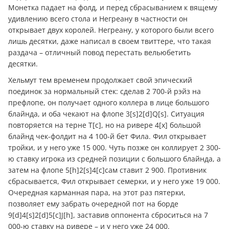
Монетка падает на фолд, и перед сбрасыванием к вящему
удивлению всего стола и Негреану в частности он
открывает двух королей. Негреану, у которого были всего
лишь десятки, даже написал в своем твиттере, что такая
раздача – отличный повод перестать вельюбетить
десятки.
Хельмут тем временем продолжает свой эпический
поединок за нормальный стек: сделав 2 700-й рэйз на
префлопе, он получает одного коллера в лице большого
блайнда, и оба чекают на флопе 3[s]2[d]Q[s]. Ситуация
повторяется на терне T[c], но на ривере 4[x] большой
блайнд чек-фолдит на 4 100-й бет Фила. Фил открывает
тройки, и у него уже 15 000. Чуть позже он коллирует 2 300-
ю ставку игрока из средней позиции с большого блайнда, а
затем на флопе 5[h]2[s]4[c]сам ставит 2 900. Противник
сбрасывается, Фил открывает семерки, и у него уже 19 000.
Очередная карманная пара, на этот раз пятерки,
позволяет ему забрать очередной пот на борде
9[d]4[s]2[d]5[c]J[h], заставив оппонента сброситься на 7
000-ю ставку на ривере – и у него уже 24 000.