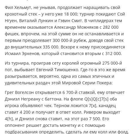
Фил Хельмут, не унывая, продолжает наращивать свой
крохотный стек – у него уже 18 000; турнир покидают Сой
Нгуен, Виталий Лункин и Гэвин Смит. В чиплидерах тем
временем оказывается Александр Можняков с 282 000
фишек, впрочем, на этой сумме он не останавливается и
первым преодолевает 300 000-й рубеж, доводя свой стек
до внушительных 335 000. Вскоре к нему присоединяется
Исмаил Эркенов, который становится вторым с 312 000.
Из турнира, проиграв сету королей огромный 275 000-й
пот, выбывает Евгений Тимошенко. Где-то в это же время
разыгрывается, вероятно, одна из самых эпичных и
удивительных раздач этой Мировой Серии Покера:
Грег Вогелсон открывается 6 700-й ставкой, ему отвечает
Дэниэл Негреану с баттона. На флопе Q[s]Q[c]7[s] оба
игрока объявляют чек. Терном ложится 7[x], канадец
ставит 4 200 и получает в ответ колл. Ривером выходит
4[h], и Дэниэл снова ставит, на этот раз 7 500. Его
оппонент решает достать монетку и с помощью
подбрасывания определить, сделать ли ему колл или фолд.