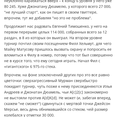
неуклонно карабкаться вверх – к концу 6 уровня у него уже
80 245. Хуже Джонатану Дюамелю, у которого всего 27 000,
"не лучший старт", как он пишет в своем твиттере,
впрочем, тут же добавляя "но это не проблема".
Продолжает нас радовать Евгений Тимошенко, у него на
первом перерыве целых 114 000, собранных всего за 12
раздач, в 8 из которых он выиграл. На втором уровне
турнир почтил своим посещением Филл Хельмут, для чего
Майку Матусову пришлось вызвать охрану и попросить ее
вломиться к Филу в номер, потому что тот был совершенно
не в курсе того, что ему сегодня играть. Начал Фил с
«гигантского» 6 975-го стека.
Впрочем, на фоне злоключений других про это все равно
цветочки: сверхагрессивный Мурман сверхбыстро
покидает турнир, чуть позже к нему присоединяются Илья
Андреев и Джонатан Дюамель, чьи A[c]2[c] закономерно
не выстояли против A[d]K[d]. Не может (и, забегая вперед,
скажем "не сможет") сдвинуться с мертвой точки Джейсон
Мерсье, весь день обнимавшийся со стеком, чей размер
колебался у отметки 30 000.