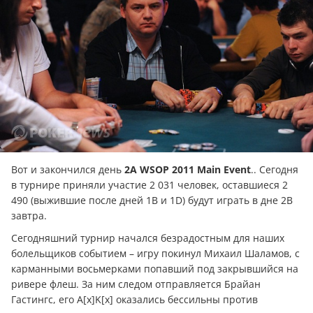
Вот и закончился день
2A WSOP 2011 Main Event
.. Сегодня
в турнире приняли участие 2 031 человек, оставшиеся 2
490 (выжившие после дней 1B и 1D) будут играть в дне 2B
завтра.
Сегодняшний турнир начался безрадостным для наших
болельщиков событием – игру покинул Михаил Шаламов, с
карманными восьмерками попавший под закрывшийся на
ривере флеш. За ним следом отправляется Брайан
Гастингс, его A[x]K[x] оказались бессильны против