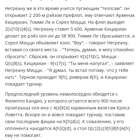
Негреану же в это время учится пугающим "теллсам": он
открывает 2 200-м рэйзом префлоп, ему отвечают Арменак
Кицириан, Томми Ле и Сорел Мицци. На флоп выходят
2[s]10[s]4[s], Негреану ставит 5 600, Арменак Кицириан
делает ре-рэйз олл-ин до 58 900, Томми Ле сбрасывается, а
Сорел Мицци объявляет колл. "Вау", - говорит Негреану,
вставая со своего места, - "Теперь, думаю, я могу спокойно
сбросить". Сбросив, он открывает K[s]10[c], Мицци -
Q[s]8[s], Кицириан - 9[s]7[s]. "Ты меня напугал", – заявляет
Негреану Мицци, - "Я думал, ты встал потому, что у тебя
натс". Терном приходит 9[h], ривером 8[h], и Кицириан
покидает турнир.
Предпоследний уровень немилосердно обходится с
Филиппо Кандио, у которого остается всего 900 после
проигрыша олл-ина с A[x]K[x] карманным валетам Криса
Ловетта. Вскоре он и вовсе покидает турнир, поставив
свои последние фишки на K[h]4[s]. К сожалению, у его
оппонента находятся A[h]Q[d], а стол Q[c]2[s]3[h]8[h]A[h]
ему не помогает.