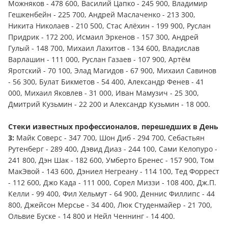
Можняков - 478 600, Василий Цапко - 245 900, Владимир
Гешкенбейн - 225 700, Андрей Маслаченко - 213 300,
Никита Николаев - 210 500, Стас Алёхин - 199 900, Руслан
Придрик - 172 200, Исмаил Эркенов - 157 300, Андрей
Гулый - 148 700, Михаил Лахитов - 134 600, Владислав
Варлашин - 111 000, Руслан Газаев - 107 900, Артём
Яротский - 70 100, Элад Магидов - 67 900, Михаил Савинов
- 56 300, Булат Бикметов - 54 400, Александр Фенев - 41
000, Михаил Яковлев - 31 000, Иван Мамузич - 25 300,
Дмитрий Кузьмин - 22 200 и Александр Кузьмин - 18 000.
Стеки известных профессионалов, перешедших в День
3:
Майк Соверс - 347 700, Шон Диб - 294 700, Себастьян
Рутенберг - 289 400, Дэвид Диаз - 244 100, Сами Келопуро -
241 800, Дэн Шак - 182 600, Умберто Бренес - 157 900, Том
МакЭвой - 143 600, Дэниел Негреану - 114 100, Тед Форрест
- 112 600, Джо Када - 111 000, Сорел Миззи - 108 400, Дж.П.
Келли - 99 400, Фил Хельмут - 64 900, Деннис Филлипс - 44
800, Джейсон Мерсье - 34 400, Люк Студенмайер - 21 700,
Ольвие Буске - 14 800 и Нейл Ченнинг - 14 400.