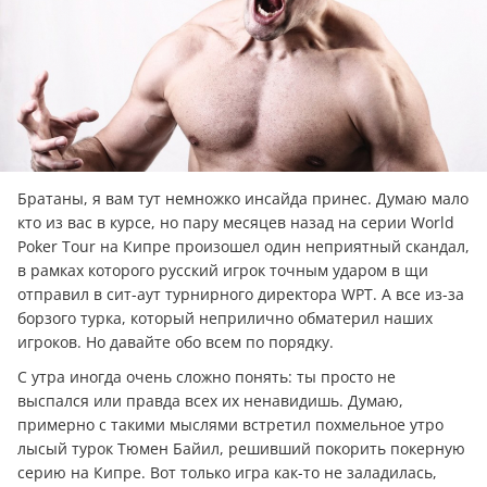
Братаны, я вам тут немножко инсайда принес. Думаю мало
кто из вас в курсе, но пару месяцев назад на серии World
Poker Tour на Кипре произошел один неприятный скандал,
в рамках которого русский игрок точным ударом в щи
отправил в сит-аут турнирного директора WPT. А все из-за
борзого турка, который неприлично обматерил наших
игроков. Но давайте обо всем по порядку.
С утра иногда очень сложно понять: ты просто не
выспался или правда всех их ненавидишь. Думаю,
примерно с такими мыслями встретил похмельное утро
лысый турок Тюмен Байил, решивший покорить покерную
серию на Кипре. Вот только игра как-то не заладилась,