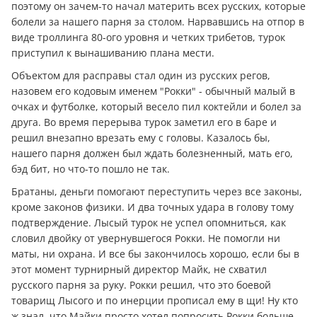
поэтому он зачем-то начал материть всех русских, которые
болели за нашего парня за столом. Нарвавшись на отпор в
виде троллинга 80-ого уровня и четких трибетов, турок
приступил к вынашиванию плана мести.
Объектом для расправы стал один из русских регов,
назовем его кодовым именем "Рокки" - обычный малый в
очках и футболке, который весело пил коктейли и болел за
друга. Во время перерыва турок заметил его в баре и
решил внезапно врезать ему с головы. Казалось бы,
нашего парня должен был ждать болезненный, мать его,
бэд бит, но что-то пошло не так.
Братаны, дeньги помогают переступить через все законы,
кроме законов физики. И два точных удара в голову тому
подтверждение. Лысый турок не успел опомниться, как
словил двойку от увернувшегося Рокки. Не помогли ни
маты, ни охрана. И все бы закончилось хорошо, если бы в
этот момент турнирный директор Майк, не схватил
русского парня за руку. Рокки решил, что это боевой
товарищ Лысого и по инерции прописал ему в щи! Ну кто
ж знал, что Майки просто хотел попросить Рокки больше