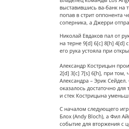
Владелец команды Los Angel
выставившись ва-банк на терн
попав в стрит оппонента че
соперника, а Джерри отпра
Николай Евдаков пал от ру
на терне 9[d] 6[c] 8[h] 4[d] 
его рука устояла при откры
Александр Кострицын проиг
2[d] 3[c] 7[s] 6[h], при то
Александра – Эрик Сейдел. С
оказалось достаточно для то
и стек Кострицына уменьш
С началом следующего игро
Блох (Andy Bloch), а Фил Ай
событие для вторжения с 