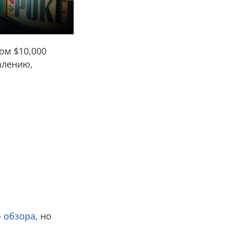
ом $10,000
алению,
 обзора
, но