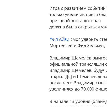
Игра с развитием событий 
только увеличившиеся блай
призовой зоны, которая
должна была открыться уже
Фил Айви
смог удвоить сте
Мортенсен и Фил Хельмут, 
Владимир Щемелев выиграл 
официальной трансляции счи
Владимир Щемелев, будучи
открыл J[c] и Щемелев дела
после чего Владимир смог за
увеличился до 70,000 фише
В начале 13 уровня (блайнд