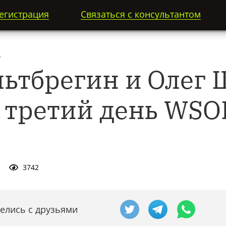
егистрация
Связаться с консультантом
P
льтбрегин и Олег
 третий день WSO
3742
елись с друзьями