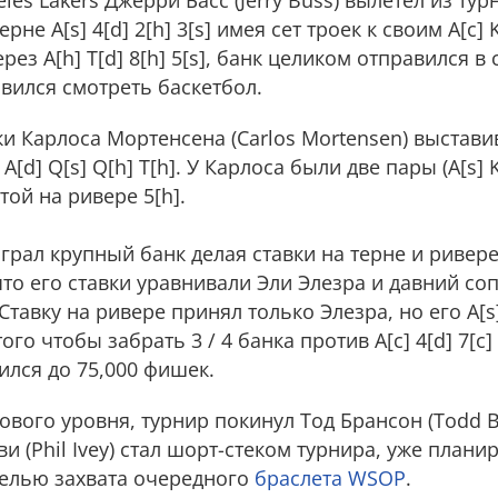
es Lakers Джерри Басс (Jerry Buss) вылетел из тур
е A[s] 4[d] 2[h] 3[s] имея сет троек к своим A[c] K[
рез A[h] T[d] 8[h] 5[s], банк целиком отправился в
вился смотреть баскетбол.
ки Карлоса Мортенсена (Carlos Mortensen) выстав
с A[d] Q[s] Q[h] T[h]. У Карлоса были две пары (A[s] K[
той на ривере 5[h].
рал крупный банк делая ставки на терне и ривер
м, что его ставки уравнивали Эли Элезра и давний со
тавку на ривере принял только Элезра, но его A[s] 4
го чтобы забрать 3 / 4 банка против A[c] 4[d] 7[c]
ился до 75,000 фишек.
вого уровня, турнир покинул Тод Брансон (Todd B
ви (Phil Ivey) стал шорт-стеком турнира, уже плани
целью захвата очередного
браслета WSOP
.