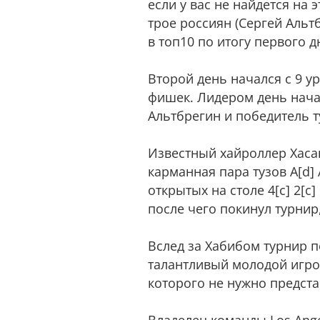
если у вас не найдется на 
трое россиян (Сергей Аль
в топ10 по итогу первого д
Второй день начался с 9 у
фишек. Лидером день начал
Альтбрегин и победитель т
Известный хайроллер Хасан
карманная пара тузов A[d] A
открытых на столе 4[c] 2[c]
после чего покинул турнир
Вслед за Хабибом турнир 
талантливый молодой игрок
которого не нужно предст