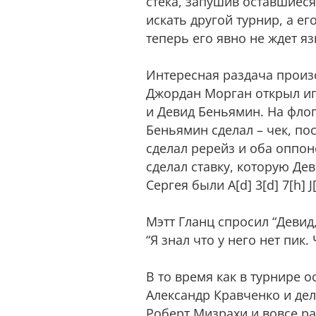
стека, запушив оставшиеся
искать другой турнир, а е
теперь его явно не ждет яз
Интересная раздача прои
Джордан Морган открыл игр
и Девид Беньямин. На флопе
Беньямин сделал – чек, по
сделал ререйз и оба оппон
сделал ставку, которую Деви
Сергея были A[d] 3[d] 7[h] 
Мэтт Гланц спросил “Девид,
“Я знал что у него нет пик.
В то время как в турнире 
Александр Кравченко и де
Роберт Мизрахи и вовсе рас