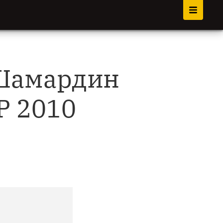
 Шамардин
P 2010