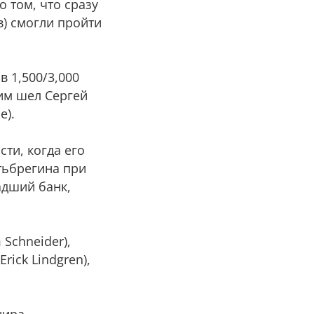
о том, что сразу
) смогли пройти
в 1,500/3,000
ним шел Сергей
e).
ти, когда его
Алтьбрегина при
ладший банк,
Schneider),
ick Lindgren),