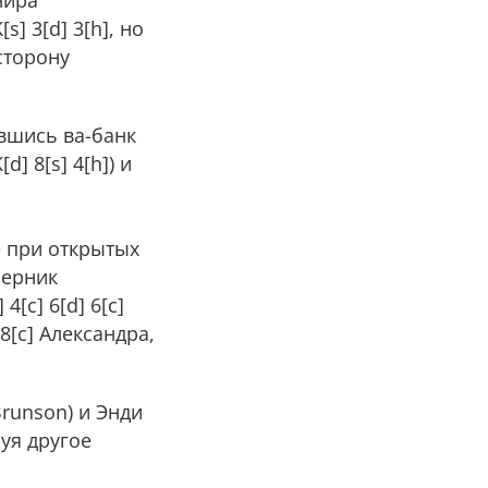
нира
s] 3[d] 3[h], но
 сторону
ившись ва-банк
d] 8[s] 4[h]) и
е при открытых
перник
[c] 6[d] 6[c]
 8[c] Александра,
runson) и Энди
руя другое