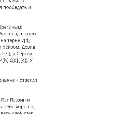
 отправился
ел пообедать и
брегиным:
баттона, а затем
на терне 7[d]
л рейзом. Девид
2[s], и Сергей
] 6[d] J[c]). У
Беньямин ответил
 Пэт Пэззин и
 очень хорошо,
 весь свой стек