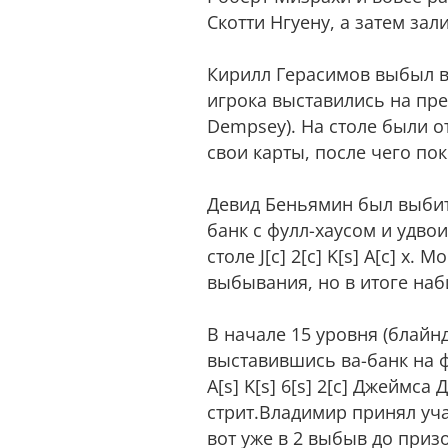
Скотти Нгуену, а затем за
Кирилл Герасимов выбыл в 
игрока выставились на преф
Dempsey). На столе были от
свои карты, после чего пок
Девид Беньямин был выбит
банк с фулл-хаусом и удвоил
столе J[c] 2[c] K[s] A[c] x
выбывания, но в итоге наб
В начале 15 уровня (блайн
выставившись ва-банк на фло
A[s] K[s] 6[s] 2[c] Джеймс
стрит.Владимир принял уча
вот уже в 2 выбыв до приз