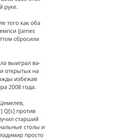
й руке.
ле того как оба
Демпси (James
Мэттом сбросили
ла выиграл ва-
при открытых на
дважды избежав
ра 2008 года.
 Щемелев,
c] Q[s] против
олучил старший
инальные столы и
Владимир просто