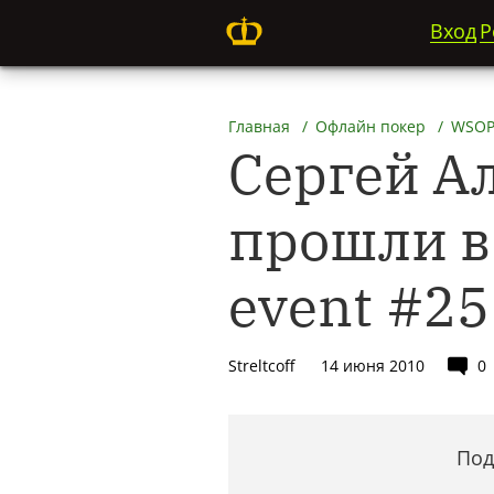
Вход
Р
Главная
Офлайн покер
WSO
Сергей А
прошли в
event #25
Streltcoff
14 июня 2010
0
Под