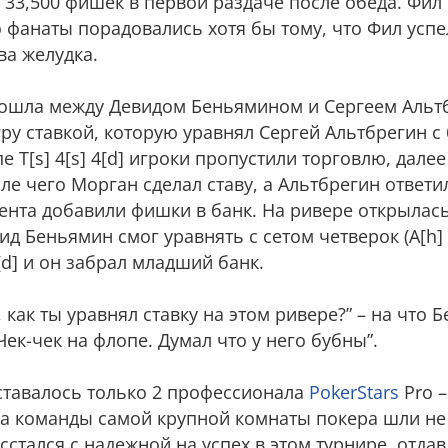
 33,500 фишек в первой раздаче после обеда. Фил
го фанаты порадовались хотя бы тому, что Фил усп
ва желудка.
зошла между Девидом Беньямином и Сергеем Альт
у ставкой, которую уравнял Сергей Альтбрегин с 
 T[s] 4[s] 4[d] игроки пропустили торговлю, далее 
сле чего Морган сделал ставу, а Альтбрегин ответи
ента добавили фишки в банк. На ривере открылась 
д Беньямин смог уравнять с сетом четверок (A[h] 4[h
J[d] и он забрал младший банк.
 как ты уравнял ставку на этом ривере?” – на что 
 Чек-чек на флопе. Думал что у него бубны”.
оставалось только 2 профессионала
PokerStars
Pro –
ла команды самой крупной комнаты покера шли не
стался с надежной на успех в этом турнире, отдав