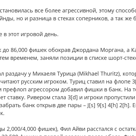
становилась все более агрессивной, этому способ
нды, но и разница в стеках соперников, а так же 
 в этот игровой день.
к до 86,000 фишек обокрав Джордана Моргана, а К
тем временем, заняли позиции в списке шорт-стек
раздачу у Михаеля Турица (Mikhael Thuritz), кото
тают русским игроком. Туриц ставил на флопе 3[s]
 префлоп агрессором добавил фишки в банк. На т
ет ставку. Ривером стала 3[d] и игроки пропустили
брать банк открыв две пары – J[s] 9[s] 4[h] 2[h]. Е
к.
ы 2,000/4,000 фишек), Фил Айви расстался с остат