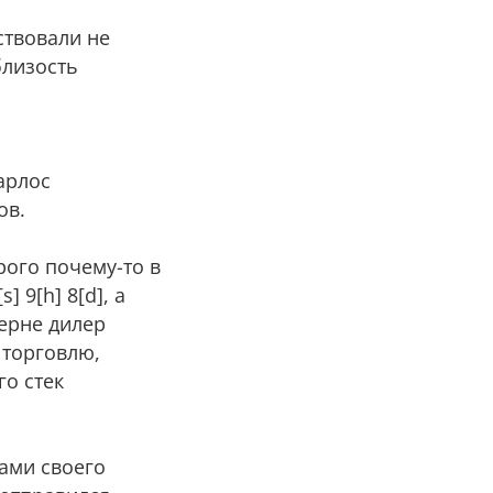
ствовали не
близость
арлос
ов.
рого почему-то в
 9[h] 8[d], а
ерне дилер
 торговлю,
го стек
ками своего