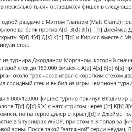
лив несколько тысяч оставшихся фишек в следующе
одной раздаче с Мэттом Гланцем (Matt Glantz) пос
лопе ва-банк против A[d] 3[d] 3[h] T[h] Джеймса 
крыты 9[d] 4[d] Q[s] K[h] T[d] и Кирилл вместе с 
инули стол.
 из турнира Джорданом Морганом, который снача
 свой стек до 183,000 фишек с A[d] A[s] 6[d] 6[s] 
. Морган около трех часов играл с коротким стеком 
ил солидный стек и выбил из игры чемпиона турни
ды 6,000/12,000 фишек) турнир покинул Владимир
пе T[c] Q[c] 9[s] с натс-стритом через J[h] K[h] 8[
а Демпси, но на терне дилер открыл J[d] и Джеймс п
стие в 5 турнирах WSOP, при этом в 3 попав за ф
овой зоны. После такой “затяжной” серии неудач, 