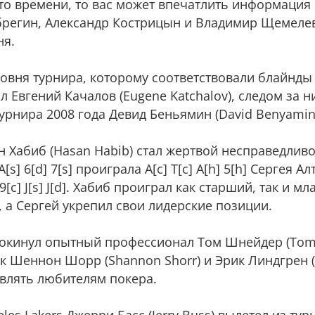
это времени, то вас может впечатлить информация 
тбрегин, Александр Кострицын и Владимир Щемелев
ня.
ровня турнира, которому соответствовали блайнды 
 Евгений Качалов (Eugene Katchalov), следом за 
урнира 2008 года Девид Беньямин (David Benyamin
 Хабиб (Hasan Habib) стал жертвой несправедливос
[s] 6[d] 7[s] проиграла A[c] T[c] A[h] 5[h] Сергея 
 9[c] J[s] J[d]. Хабиб проиграл как старший, так и м
, а Сергей укрепил свои лидерские позиции.
покинул опытный профессионал Том Шнейдер (Tom 
 Шеннон Шорр (Shannon Shorr) и Эрик Линдгрен (Er
авлять любителям покера.