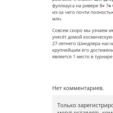
фуллхауса на ривере 8
7
из-за чего почти полность
млн.
Совсем скоро мы узнаем им
унесёт домой космическу
27-летнего Шиндлера насчи
крупнейшим его достижен
является 1 место в турнире
Нет комментариев.
Только зарегистрир
могут оставлять ко