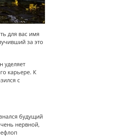
ть для вас имя
лучивший за это
н уделяет
го карьере. К
азился с
изнался будущий
очень нервной,
рефлоп