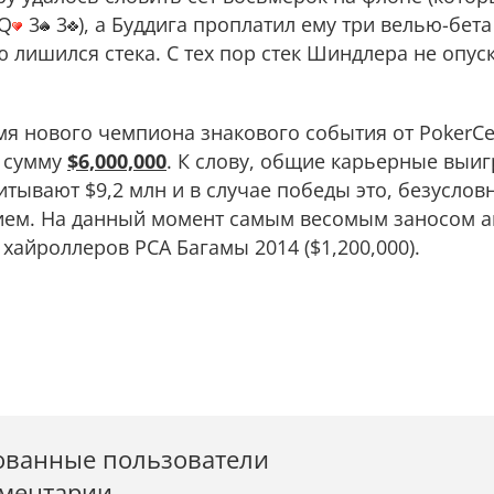
Q
3
3
), а Буддига проплатил ему три велью-бета
ю лишился стека. С тех пор стек Шиндлера не опус
я нового чемпиона знакового события от PokerCe
ю сумму
$6,000,000
. К слову, общие карьерные выи
тывают $9,2 млн и в случае победы это, безусловн
ием. На данный момент самым весомым заносом 
 хайроллеров PCA Багамы 2014 ($1,200,000).
ованные пользователи
мментарии.