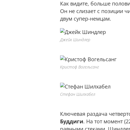
Как видите, больше полов
Он не слизает с позиции ч
двум супер-немцам.
Джейк Шиндлер
Кристоф Вогельсанг
Стефан Шилхабел
Ключевая раздача четверт
Буддиги
. На тот момент (
равными стеками. Шиндлер