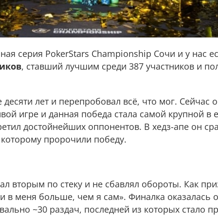
ная серия PokerStars Championship Сочи и у нас ес
иков
, ставший лучшим среди 387 участников и по
 десяти лет и перепробовал всё, что мог. Сейчас о
ой игре и данная победа стала самой крупной в е
третил достойнейших оппонентов. В хедз-апе он ср
которому пророчили победу.
л вторым по стеку и не сбавлял обороты. Как пр
и в меня больше, чем я сам». Финалка оказалась 
квально ~30 раздач, последней из которых стало п