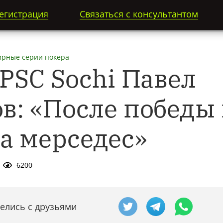
егистрация
Связаться с консультантом
ирные серии покера
PSC Sochi Павел
: «После победы
а мерседес»
6200
елись с друзьями