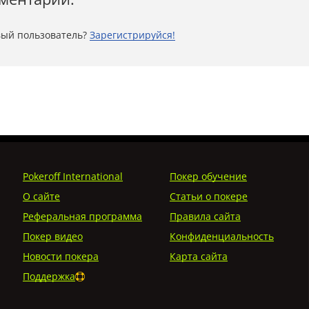
ый пользователь?
Зарегистрируйся!
Pokeroff International
Покер обучение
О сайте
Статьи о покере
Реферальная программа
Правила сайта
Покер видео
Конфиденциальность
Новости покера
Карта сайта
Поддержка