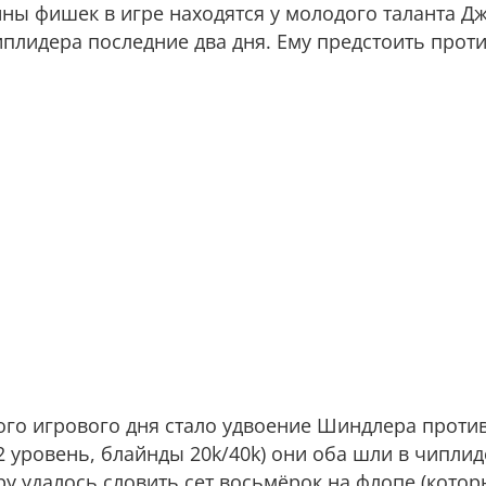
ины фишек в игре находятся у молодого таланта Д
иплидера последние два дня. Ему предстоить проти
ого игрового дня стало удвоение Шиндлера проти
22 уровень, блайнды 20k/40k) они оба шли в чипли
у удалось словить сет восьмёрок на флопе (кото