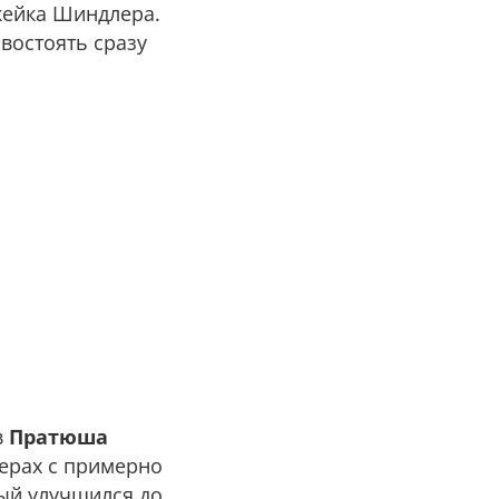
жейка Шиндлера.
востоять сразу
в
Пратюша
дерах с примерно
рый улучшился до