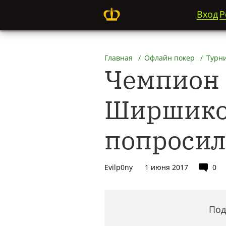
Вход
Р
Главная
Офлайн покер
Турн
Чемпион 
Ширшиков
попросил
Evilp0ny
1 июня 2017
0
Под