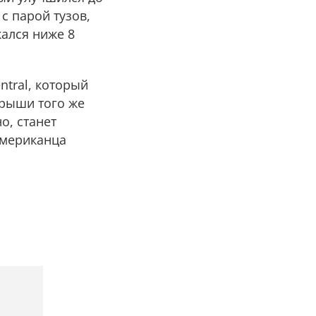
 с парой тузов,
кался ниже 8
ntral, который
грыши того же
о, станет
американца