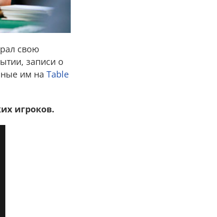
грал свою
ытии, записи о
нные им на
Table
их игроков.