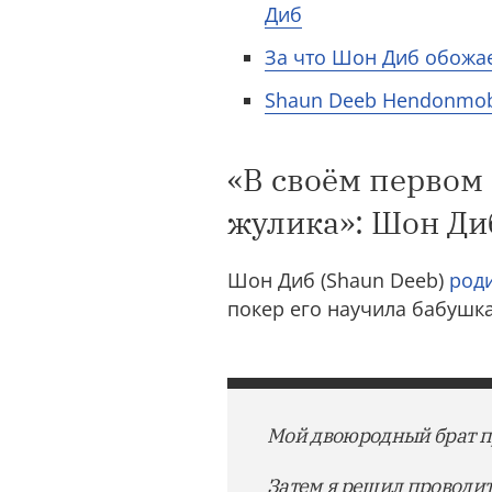
Диб
За что Шон Диб обожа
Shaun Deeb Hendonmob
«В своём первом
жулика»: Шон Диб
Шон Диб (Shaun Deeb)
род
покер его научила бабушка
Мой двоюродный брат при
Затем я решил проводить