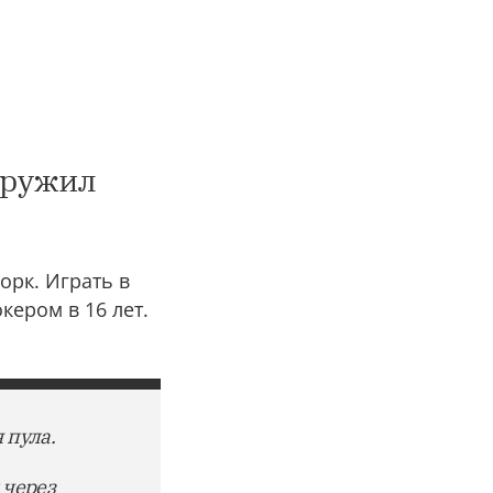
аружил
орк. Играть в
кером в 16 лет.
 пула.
 через