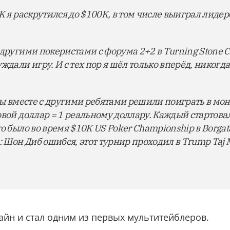
K я раскрутился до $100K, в том числе выиграл лидер
 другими покеристами с форума 2+2 в Turning Stone C
ждали игру. И с тех пор я шёл только вперёд, никогда
 мы вместе с другими ребятами решили поиграть в мо
овой доллар = 1 реальному доллару. Каждый стартовал
о было во время $10K US Poker Championship в Borgat
Шон Диб ошибся, этот турнир проходил в Trump Taj M
айн и стал одним из первых мультитейблеров.