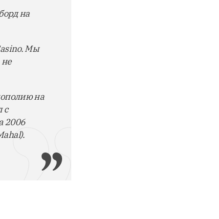
борд на
asino. Мы
 не
нополию на
 с
a 2006
ahal).