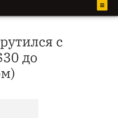
крутился с
30 до
ом)