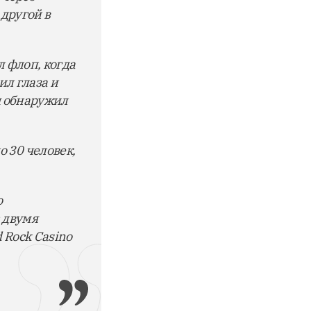
 другой в
л флоп, когда
ил глаза и
я обнаружил
 30 человек,
o
с двумя
 Rock Casino