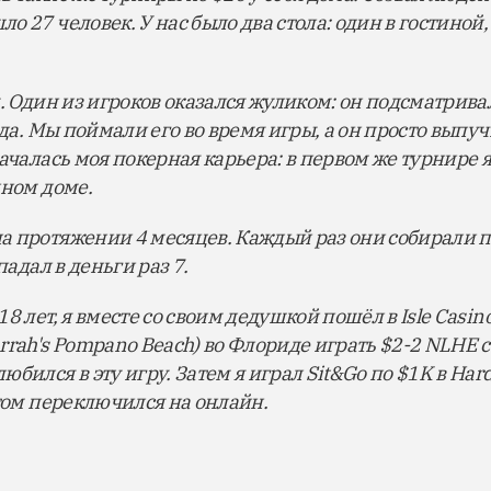
 27 человек. У нас было два стола: один в гостиной,
. Один из игроков оказался жуликом: он подсматрива
ода. Мы поймали его во время игры, а он просто выпуч
началась моя покерная карьера: в первом же турнире 
нном доме.
 протяжении 4 месяцев. Каждый раз они собирали по
падал в деньги раз 7.
8 лет, я вместе со своим дедушкой пошёл в Isle Casin
rrah's Pompano Beach) во Флориде играть $2-2 NLHE 
бился в эту игру. Затем я играл Sit&Go по $1K в Hard
отом переключился на онлайн.