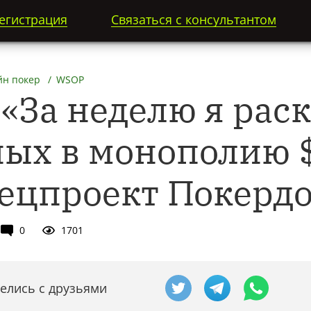
егистрация
Связаться с консультантом
н покер
WSOP
«За неделю я рас
ых в монополию $
пецпроект Покерд
0
1701
елись с друзьями