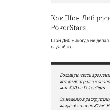
Как Шон Диб раск
PokerStars
Шон Диб никогда не делал 
случайно.
Большую часть времени 
который играл в монопо
мне $30 на PokerStars.
За неделю я раскрутился
каждый дали по $15K. В 