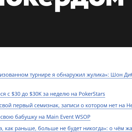
изованном турнире я обнаружил жулика»: Шон Диб
я с $30 до $30K за неделю на PokerStars
свой первый семизнак, записи о котором нет на 
 свою бабушку на Main Event WSOP
а, как раньше, больше не будет никогда»: о чём ж