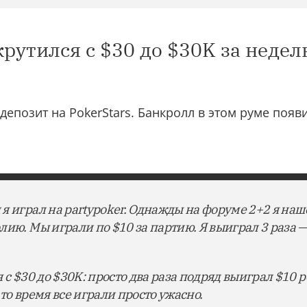
рутился с $30 до $30K за недел
депозит на PokerStars. Банкролл в этом руме появи
я играл на partypoker. Однажды на форуме 2+2 я наш
лию. Мы играли по $10 за партию. Я выиграл 3 раза —
 с $30 до $30K: просто два раза подряд выиграл $10 р
то время все играли просто ужасно.