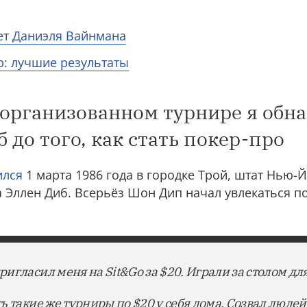
ет Даниэля Вайнмана
: лучшие результаты
 организованном турнире я обн
 до того, как стать покер-про
ился
1 марта 1986 года в городке Трой, штат Нью-Й
 Эллен Диб. Всерьёз Шон Дип начал увлекаться по
гласил меня на Sit&Go за $20. Играли за столом для
 такие же турниры по $20 у себя дома. Созвал людей