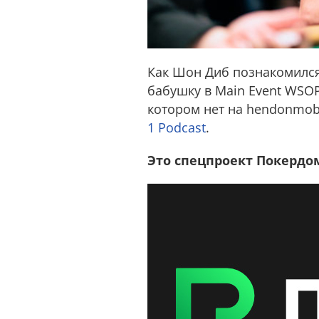
Как Шон Диб познакомился 
бабушку в Main Event WSO
котором нет на hendonmob
1 Podcast
.
Это спецпроект Покердо