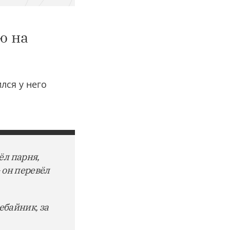
ю на
лся у него
ёл парня,
 он перевёл
ебайник, за