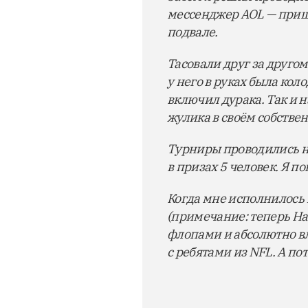
мессенджер AOL — пришло
подвале.
Тасовали друг за другом
у него в руках была кол
включил дурака. Так и 
жулика в своём собстве
Турниры проводились на
в призах 5 человек. Я по
Когда мне исполнилось 1
(примечание: теперь Ha
флопами и абсолютно влю
с ребятами из NFL. А п