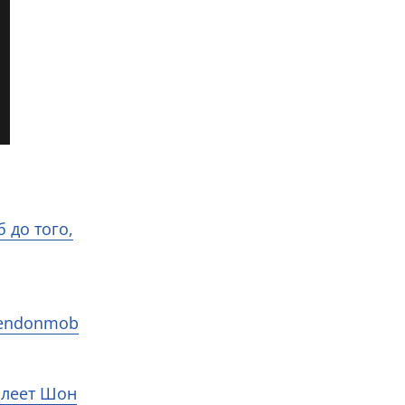
 до того,
Hendonmob
алеет Шон