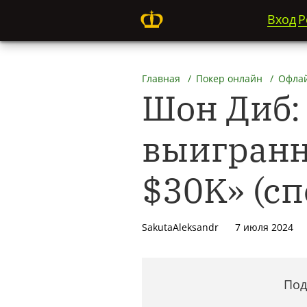
Вход
Р
Главная
Покер онлайн
Офлай
Шон Диб: 
выигранн
$30K» (с
SakutaAleksandr
7 июля 2024
Под