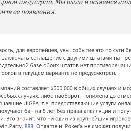
орной индустрии. Мы были и остаемся лид
ента ее появления.
ость, для европейцев, увы, событие это по сути б
 заключать соглашение с другими штатами на пр
нодательной базе обоих штатов нет противоречащи
гроков в текущем варианте не предусмотрен.
мпаний составляет $500 000 в общих случаях и мо
особых случаях, либо наоборот, понижена до отмет
шавшие UIGEA, т.е. предоставляющие услуги онла
 получают бан на 5 лет без права апелляции и пол
. Это значит, что ни один из крупнейших игроков
in.Party,
888
, Ongame и iPoker’а не сможет получ