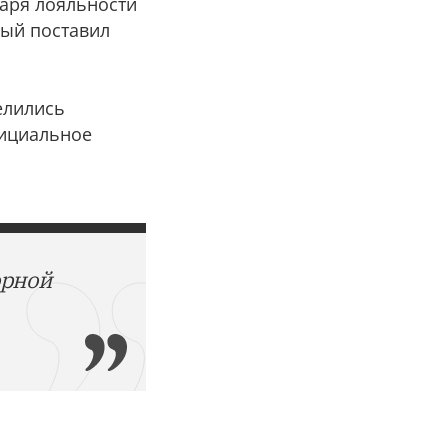
даря лояльности
рый поставил
елились
фициальное
орной