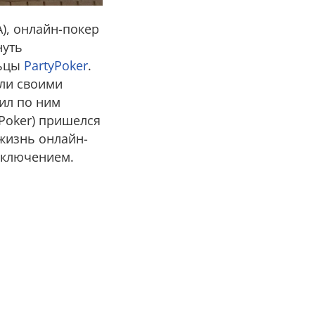
A), онлайн-покер
нуть
льцы
PartyPoker
.
али своими
ил по ним
e Poker) пришелся
 жизнь онлайн-
сключением.