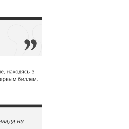
е, находясь в
первым биллем,
евада на