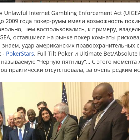
я Unlawful Internet Gambling Enforcement Act (UIGE
До 2009 года покер-румы имели возможность поки
вольно, чем воспользовались, к примеру, владе
IGEA, оставшиеся на рынке покер комнаты рисков
ы знаем, удар американских правоохранительных с
 -
PokerStars
, Full Tilt Poker и Ultimate Bet/Absolut
ак называемую “Черную пятницу”… С этого момента
ов практически отсутствовала, за очень редким и