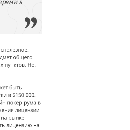
ерами в
есполезное.
едмет общего
х пунктов. Но,
жет быть
ки в $150 000.
йн покер-рума в
учения лицензии
 на рынке
ить лицензию на