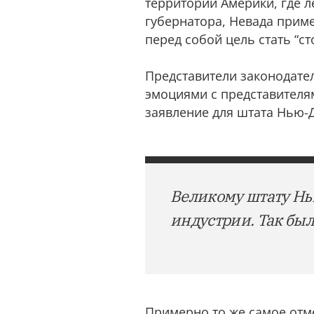
территории Америки, где л
губернатора, Невада прим
перед собой цель стать “с
Представители законодате
эмоциями с представителя
заявление для штата Нью-
Великому штату Нью
индустрии. Так было
Примерно то же самое отме