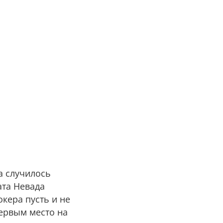
а случилось
ата Невада
кера пусть и не
первым место на