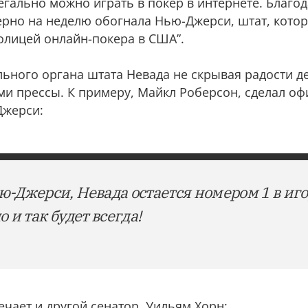
егально можно играть в покер в интернете. Благо
ерно на неделю обогнала Нью-Джерси, штат, кото
толицей онлайн-покера в США”.
льного органа штата Невада не скрывая радости д
ми прессы. К примеру, Майкл Роберсон, сделал о
Джерси:
-Джерси, Невада остается номером 1 в иг
 и так будет всегда!
чает и другой сенатор, Уильям Хорн: