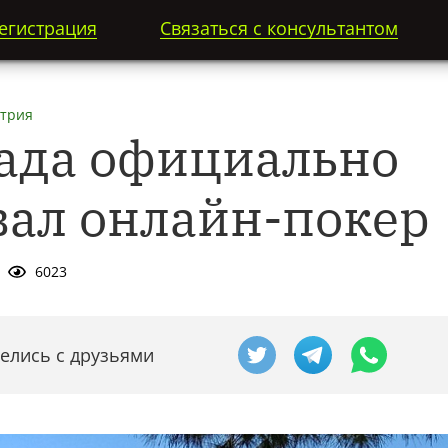
егистрация
Связаться с консультантом
трия
ада официально
вал онлайн-покер
6023
елись с друзьями