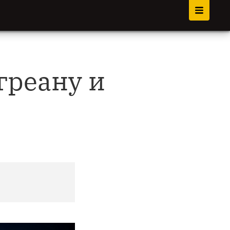
греану и