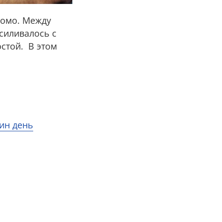
номо. Между
силивалось с
остой. В этом
дин день