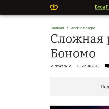
Вход
Р
Главная
Блоги о покере
Сложная 
Бономо
MirPokeraTV
15 июня 2018
Под