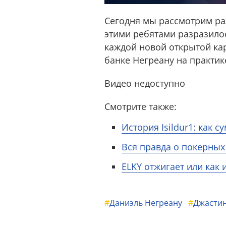
Сегодня мы рассмотрим ра
этими ребятами разразило
каждой новой открытой кар
банке Негреану на практ
Видео недоступно
Смотрите также:
История Isildur1: как 
Вся правда о покерных
ELKY отжигает или как 
#
Даниэль Негреану
#
Джастин