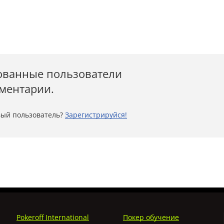
ованные пользователи
мментарии.
ый пользователь?
Зарегистрируйся!
Pokeroff International
Покер обучение