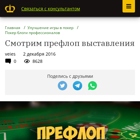
Связаться с консультантом
Главная
Улучшение игры в покер
Покер блоги профессионалов
Смотрим префлоп выставления
veies
2 декабря 2016
0
8628
Поделись с друзьями