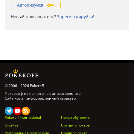
Авторизуйся
Новый пользователь?
Зарегистрируйся!
© 2006—2026 Pokeroff
Покерофф не является организатором игр.
Сайт носит информационный характер.
Pokeroff International
Покер обучение
О сайте
Статьи о покере
Реферальная программа
Правила сайта