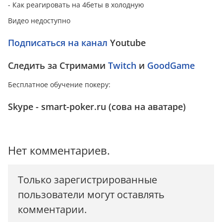
- Как реагировать на 4беты в холодную
Видео недоступно
Подписаться на канал
Youtube
Следить за Стримами
Twitch
и
GoodGame
Бесплатное обучение покеру:
Skype - smart-poker.ru (сова на аватаре)
Нет комментариев.
Только зарегистрированные
пользователи могут оставлять
комментарии.