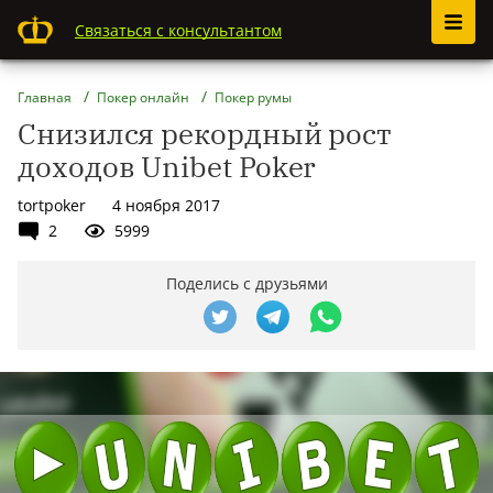
Связаться с консультантом
Главная
Покер онлайн
Покер румы
Снизился рекордный рост
доходов Unibet Poker
tortpoker
4 ноября 2017
2
5999
Поделись с друзьями