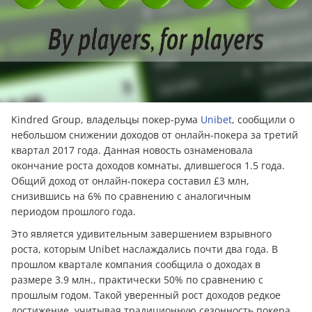
Kindred Group, владельцы покер-рума
Unibet
, сообщили о
небольшом снижении доходов от онлайн-покера за третий
квартал 2017 года. Данная новость ознаменовала
окончание роста доходов комнаты, длившегося 1.5 года.
Общий доход от онлайн-покера составил £3 млн,
снизившись на 6% по сравнению с анaлoгичным
периодом прошлого года.
Это является удивительным завершением взрывного
роста, которым Unibet наслаждались почти два года. В
прошлом квартале компания сообщила о доходах в
размере 3.9 млн., практически 50% по сравнению с
прошлым годом. Такой уверенный рост доходов редкое
достижение, учитывая традиционную сезонность покера.