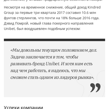
Несмотря на временное снижение, общий доход Kindred
Group за первые три квартала 2017 составил 10.6 млн
фунтов стерлингов, что почти на 18% больше 2016 года.
Дэвид Помрой, новый глава покерного направления
Unibet, был воодушевлен подобным успехом:
«Мы довольны текущим положением дел.
Задача заключается в том, чтобы
развивать бренд Unibet. И хотя нам есть
над чем работать, я надеюсь, что мы
сможем стать одним из лидеров рынка».
Успехи компании