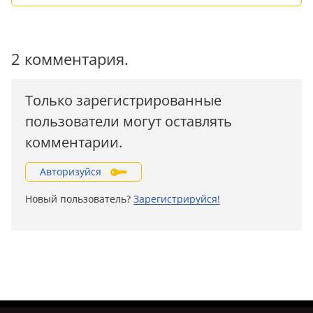
2 комментария.
Только зарегистрированные
пользователи могут оставлять
комментарии.
Авторизуйся
Новый пользователь?
Зарегистрируйся!