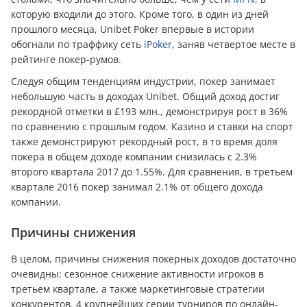
которую входили до этого. Кроме того, в один из дней
прошлого месяца, Unibet Poker впервые в истории
обогнали по траффику сеть
iPoker
, заняв четвертое месте в
рейтинге покер-румов.
Следуя общим тенденциям индустрии, покер занимает
небольшую часть в доходах Unibet. Общий доход достиг
рекордной отметки в £193 млн., демонстрируя рост в 36%
по сравнению с прошлым годом. Казино и ставки на спорт
также демонстрируют рекордный рост, в то время доля
покера в общем доходе компании снизилась с 2.3%
второго квартала 2017 до 1.55%. Для сравнения, в третьем
квартале 2016 покер занимал 2.1% от общего дохода
компании.
Причины снижения
В целом, причины снижения покерных доходов достаточно
очевидны: сезонное снижение активности игроков в
третьем квартале, а также маркетинговые стратегии
конкурентов. 4 крупнейших серии турниров по онлайн-