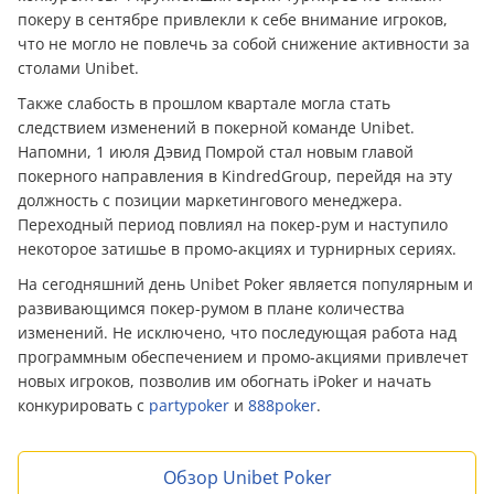
покеру в сентябре привлекли к себе внимание игроков,
что не могло не повлечь за собой снижение активности за
столами Unibet.
Также слабость в прошлом квартале могла стать
следствием изменений в покерной команде Unibet.
Напомни, 1 июля Дэвид Помрой стал новым главой
покерного направления в KindredGroup, перейдя на эту
должность с позиции маркетингового менеджера.
Переходный период повлиял на покер-рум и наступило
некоторое затишье в промо-акциях и турнирных сериях.
На сегодняшний день Unibet Poker является популярным и
развивающимся покер-румом в плане количества
изменений. Не исключено, что последующая работа над
программным обеспечением и промо-акциями привлечет
новых игроков, позволив им обогнать iPoker и начать
конкурировать с
partypoker
и
888poker
.
Обзор Unibet Poker