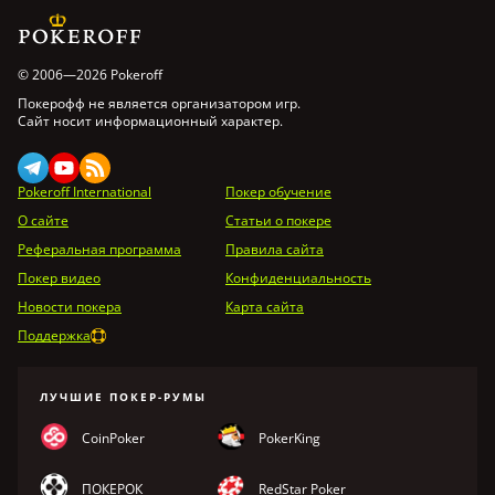
© 2006—2026 Pokeroff
Покерофф не является организатором игр.
Сайт носит информационный характер.
Pokeroff International
Покер обучение
О сайте
Статьи о покере
Реферальная программа
Правила сайта
Покер видео
Конфиденциальность
Новости покера
Карта сайта
Поддержка
ЛУЧШИЕ ПОКЕР-РУМЫ
CoinPoker
PokerKing
ПОКЕРОК
RedStar Poker