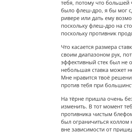
тебя, потому что большей 
было флеш-дро, я бы мог с
ривере или дать ему возмо
поскольку флеш-дро на сто
поскольку противник прод
Что касается размера ставк
своим диапазоном рук, по
эффективный стек был не о
небольшая ставка может не
Мне нравится твоё решение
против тебя при большинст
На тёрне пришла очень без
изменить. В тот момент теб
противника чистым блефом 
был ограничиться коллом н
вне зависимости от пришед