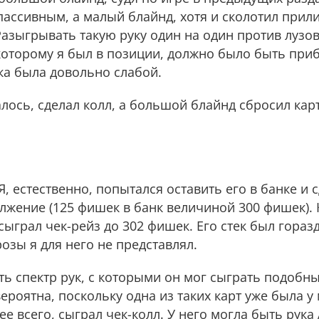
ассивным, а малый блайнд, хотя и сколотил прили
азыгрывать такую руку один на один против лузо
которому я был в позиции, должно было быть при
ука была довольно слабой.
лось, сделал колл, а большой блайнд сбросил кар
, естественно, попытался оставить его в банке и 
лжение (125 фишек в банк величиной 300 фишек).
ыграл чек-рейз до 302 фишек. Его стек был гораз
озы я для него не представлял.
ь спектр рук, с которыми он мог сыграть подобн
роятна, поскольку одна из таких карт уже была у
ее всего, сыграл чек-колл. У него могла быть рука 