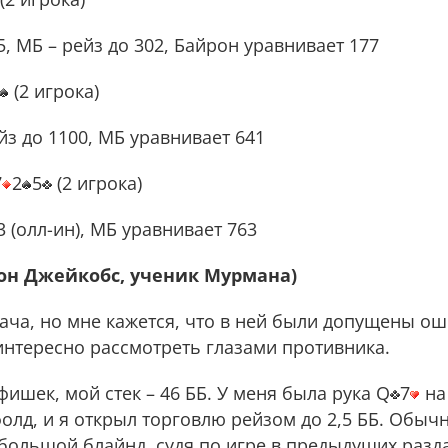
5, МБ – рейз до 302, Байрон уравнивает 177
(2 игрока)
йз до 1100, МБ уравнивает 641
7
2
5
(2 игрока)
3 (олл-ин), МБ уравнивает 763
он Джейкобс, ученик Мурмана)
ача, но мне кажется, что в ней были допущены ош
 интересно рассмотреть глазами противника.
фишек, мой стек – 46 ББ. У меня была рука Q
7
на
олд, и я открыл торговлю рейзом до 2,5 ББ. Обыч
 большой блайнд, судя по игре в предыдущих разда