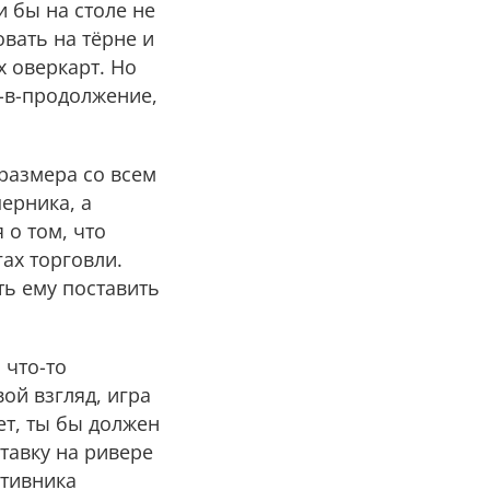
и бы на столе не
вать на тёрне и
х оверкарт. Но
у-в-продолжение,
 размера со всем
ерника, а
 о том, что
ах торговли.
ть ему поставить
 что-то
вой взгляд, игра
ет, ты бы должен
тавку на ривере
отивника