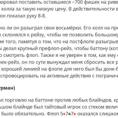
анировал поставить оставшиеся ~700 фишек на риве
 колла за такую низкую цену. В действительности в
н показал руку 8-8.
ьно ли он разыграл свои восьмёрки. Его колл на п
бы склонялся к рейзу, чтобы не позволить большом
е того, памятуя о том, что на постфлопе разыгрыв
ы делал крупный префлоп-рейз, чтобы баттону (ко
 смотреть флоп. Также я не уверен в том, как ему
чек-рейз, он по сути вынуждал меня сбросить все 
хорошей линией на флопе для него был бы донк-б
 спровоцировать на активные действия с пограни
урман)
ал торговлю на баттоне против любых блайндов, 
ьшом блайнде был тайтовый игрок со стеком вели
 было обязательно. Флоп 5
7
7
оказался слишко