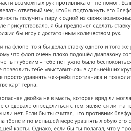
части возможных рук противника он не помог. Есл
делать ответный чек, чтобы подтолкнуть его блефо
жность получить пару к одной из своих возможны
ле присутствовало, я бы предпочёл сделать ставк
олжил бы игру с достаточным количеством рук.
и на флопе, то я бы делал ставку одного и того же
тому что флоп очень плохо подошёл диапазону соп
чень глубоким – тебе не нужно было беспокоиться
 позволить тебе «выставиться» в дальнейших круг
 просто уравнять чек-рейз противника и позволи
ве карт тёрна.
опасная двойка не в масть, которая вряд ли могла
е следовало определиться с тем, является ли, на т
или нет. Если бы ты считал, что противник блефу
а тёрне и по меньшей мере уравнять любую его с
шей карты. Однако, если бы ты полагал, что у пр