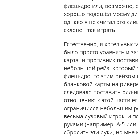
флеш-дро или, возможно, р
хорошо подошёл моему диа
однако я не считал это сл
склонен так играть.
Естественно, я хотел «выс
было просто уравнять и за
карта, и противник постав
небольшой рейз, который з
флеш-дро, то этим рейзом 
бланковой карты на ривере
следовало поставить олл-
отношению к этой части ег
ограничился небольшим ре
весьма лузовый игрок, и п
руками (например, A-5 или 
сбросить эти руки, но мне 