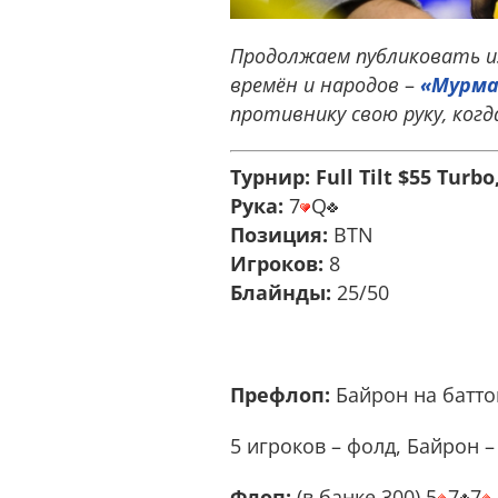
Продолжаем публиковать и
времён и народов
–
«Мурма
противнику свою руку, ког
Турнир: Full Tilt $55 Turb
Рука:
7
Q
Позиция:
BTN
Игроков:
8
Блайнды:
25/50
Префлоп:
Байрон на батто
5 игроков – фолд, Байрон –
Флоп:
(в банке 300) 5
7
7