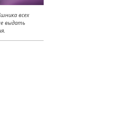
Тшника всех
 не выдать
я.