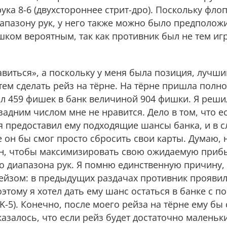
ука 8-6 (двухстороннее стрит-дро). Поскольку фло
пазону рук, у него также можно было предположи
ишком вероятным, так как противник был не тем иг
тавиться», а поскольку у меня была позиция, лучш
тем сделать рейз на тёрне. На тёрне пришла полн
ил 459 фишек в банк величиной 904 фишки. Я реши
адним числом мне не нравится. Дело в том, что е
я предоставил ему подходящие шансы банка, и в с
 он бы смог просто сбросить свои карты. Думаю, 
ин, чтобы максимизировать свою ожидаемую приб
о диапазона рук. Я помню единственную причину,
йзом: в предыдущих раздачах противник проявил
оэтому я хотел дать ему шанс остаться в банке с 
K-5). Конечно, после моего рейза на тёрне ему бы
казалось, что если рейз будет достаточно маленьки