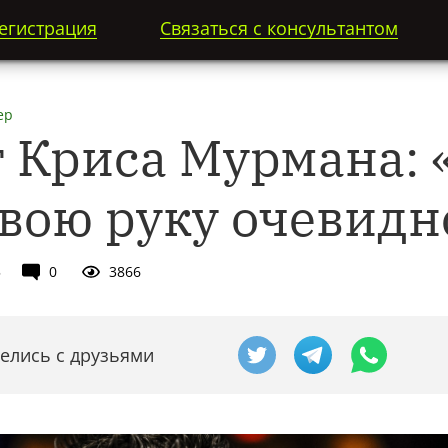
егистрация
Связаться с консультантом
ер
т Криса Мурмана: 
свою руку очевидн
5
0
3866
елись с друзьями