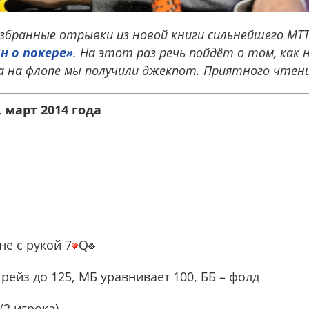
збранные отрывки из новой книги сильнейшего МТ
н о покере»
. На этот раз речь пойдёт о том, как
да на флопе мы получили джекпот. Приятного чтени
o, март 2014 года
не с рукой 7
Q
 рейз до 125, МБ уравнивает 100, ББ – фолд
(2 игрока)