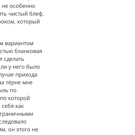
п не особенно
ть чистый блеф,
роком, который
им вариантом
остью бланковая
л сделать
сли у него было
лучае прихода
на тёрне мне
ыль по
 по которой
 себя как
пограничными
 следовало
м, он этого не