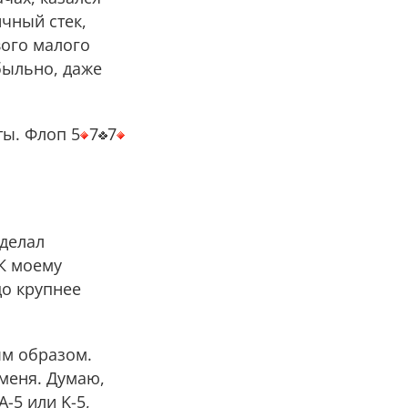
чный стек,
вого малого
быльно, даже
ты. Флоп 5
7
7
сделал
 К моему
до крупнее
ым образом.
 меня. Думаю,
A-5 или K-5,