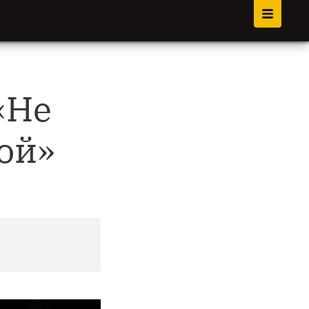
«Не
ой»