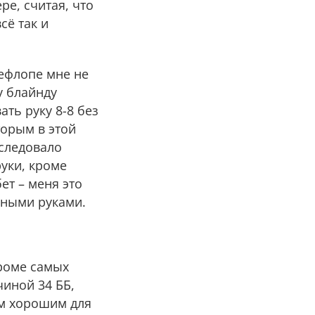
ре, считая, что
сё так и
рефлопе мне не
у блайнду
ать руку 8-8 без
торым в этой
 следовало
руки, кроме
ет – меня это
чными руками.
кроме самых
чиной 34 ББ,
м хорошим для