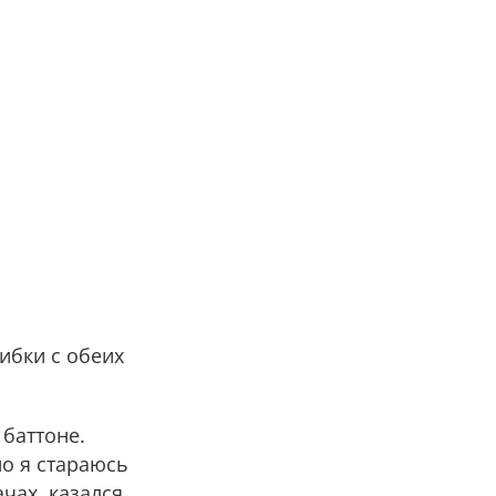
ибки с обеих
 баттоне.
но я стараюсь
чах, казался