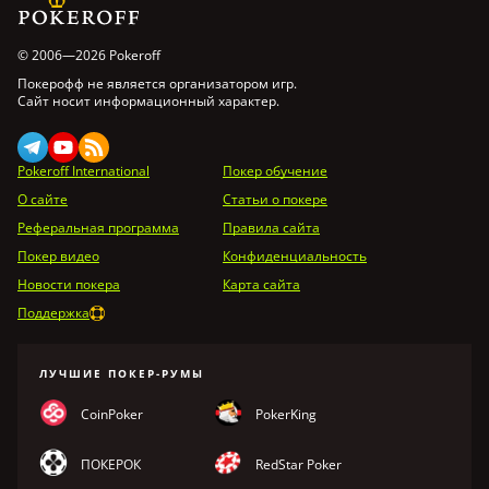
© 2006—2026 Pokeroff
Покерофф не является организатором игр.
Сайт носит информационный характер.
Pokeroff International
Покер обучение
О сайте
Статьи о покере
Реферальная программа
Правила сайта
Покер видео
Конфиденциальность
Новости покера
Карта сайта
Поддержка
ЛУЧШИЕ ПОКЕР-РУМЫ
CoinPoker
PokerKing
ПОКЕРОК
RedStar Poker