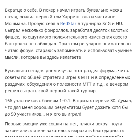
Вкратце о себе. В покер начал играть буквально месяц
назад, осилил первый том Харрингтона и частично
Мошмана. Пробую себя в
RedStar
в турнирах SnG и HU.
Сыграл несколько фрироллов, заработал десяток золотых
фишек, но ощутимого положительного изменения своего
банкролла не наблюдал. При этом регулярно внимательно
читаю форум, стараюсь запоминать и использовать умные
мысли, которые вы здесь излагаете
Буквально сегодня днем изучал этот раздел форума, читал
советы по общей стратегии игры в MTT и в определенных
раздачах, обсуждения о полезности MTT и т.д., а вечером
решил сыграть свой первый такой турнир.
166 участников с баином 1+0,1. В призах первые 30. Думал,
что для меня хорошим результатом будет дожить хотя бы
до 50 участников... и я его выиграл!
Первые эмоции уже сошли на нет, пляски вокруг ноута
закончились и мне захотелось выразить благодарность