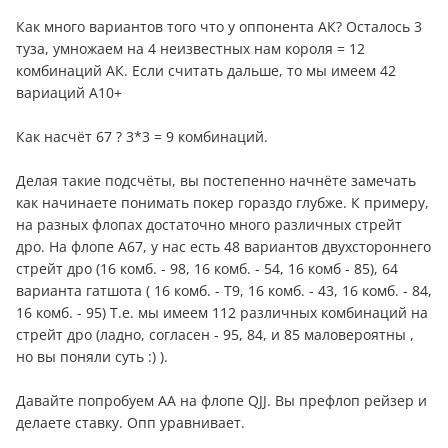
Как много вариантов того что у оппонента АК? Осталось 3
туза, умножаем на 4 неизвестных нам короля = 12
комбинаций АК. Если считать дальше, то мы имеем 42
вариаций А10+
Как насчёт 67 ? 3*3 = 9 комбинаций.
Делая такие подсчёты, вы постепенно начнёте замечать
как начинаете понимать покер гораздо глубже. К примеру,
на разных флопах достаточно много различных стрейт
дро. На флопе А67, у нас есть 48 вариантов двухстороннего
стрейт дро (16 комб. - 98, 16 комб. - 54, 16 комб - 85), 64
варианта гатшота ( 16 комб. - T9, 16 комб. - 43, 16 комб. - 84,
16 комб. - 95) Т.е. мы имеем 112 различных комбинаций на
стрейт дро (ладно, согласен - 95, 84, и 85 маловероятны ,
но вы поняли суть :) ).
Давайте попробуем АА на флопе QJJ. Вы префлоп рейзер и
делаете ставку. Опп уравнивает.