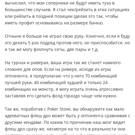
вычислил, что мои соперники не будут иметь туза в
большинстве случаев. Я стал чек/рейзить в этих ситуациях
или рейзить в поздней позиции (делая это так, чтобы
иметь профит основываясь на размере банка)
Отныне я больше не играл свою руку. Конечно, если я буду
это делать 5 раз подряд против него, он приспособится, но
я так же могу флопнуть сеты, две пары и т.д.
На турнах и риверах, ваша игра так же станет намного
сложнее для опов. Если на ривере, исходя из игры
оппонента, я предполагаю что у него 70 комбинаций
лучшей руки, 40 комбинаций худшей и только 24
комбинации на монстр, я могу играть очень агрессивно
заставляя его сделать фолд гораздо чаще чем нужно.
Так же, поработав с Poker Stove, вы обнаружите как мало
адекватных флеш дро может быть у оппонента сравнивая с
другими хендами. По каким то причинам наш мозг видит
флеш дро сразу же, несмотря на то что в реальности они