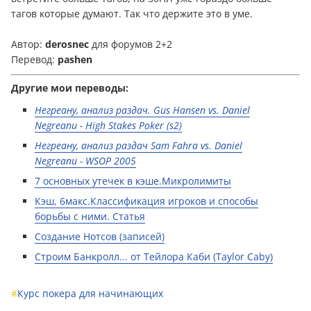
тагов которые думают. Так что держите это в уме.
Автор:
derosnec
для форумов 2+2
Пepевoд:
pashen
Другие мои пepевoды:
Негреану, анализ раздач. Gus Hansen vs. Daniel
Negreanu - High Stakes Poker (s2)
Негреану, анализ раздач Sam Fahra vs. Daniel
Negreanu - WSOP 2005
7 основных утечек в кэше.Микролимиты
Кэш, 6макс.Классификация игроков и способы
борьбы с ними. Статья
Создание Нотсов (записей)
Строим Банкролл... от Тейлора Каби (Taylor Caby)
#
Курс покера для начинающих