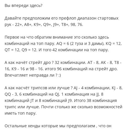
Вы впереди здесь?
Давайте предположим его префлоп диапазон стартовых
рук - 22+, А8+, К9+, Q9+, J9+, T8+, 98, 76.
Первое на что обратим внимание это сколько здесь
комбинаций на топ пару. АQ = 6 (2 туза и 3 дамы), КQ = 12,
QТ = 12, Q9 = 12. И того 42 комбинации на топ пару.
А как начёт стрейт дро ? 32 комбинации. АТ - 8, АК - 8, Т8 -
16, К9 - 16 и 98 - 16. итого 96 комбинаций на стрейт дро.
Впечатляет неправда ли ? :)
А как насчёт трипсов или лучше ? АJ - 4 комбинации, КJ - 8,
QQ - 3, 6 комбинаций на QJ, 1 комбинация на JJ, 8
комбинаций JТ и 8 комбинаций J9. Итого 38 комбинация
трипс или лучше. Почти столько же сколько возможностей
иметь топ пару.
Остальные хенды которые мы предполагаем , что он