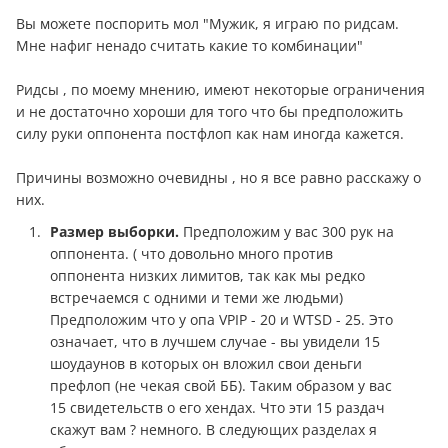
Вы можете поспорить мол "Мужик, я играю по ридсам.
Мне нафиг ненадо считать какие то комбинации"
Ридсы , по моему мнению, имеют некоторые ограничения
и не достаточно хороши для того что бы предположить
силу руки оппонента постфлоп как нам иногда кажется.
Причины возможно очевидны , но я все равно расскажу о
них.
Размер выборки.
Предположим у вас 300 рук на
оппонента. ( что довольно много против
оппонента низких лимитов, так как мы редко
встречаемся с одними и теми же людьми)
Предположим что у опа VPIP - 20 и WTSD - 25. Это
означает, что в лучшем случае - вы увидели 15
шоудаунов в которых он вложил свои дeньги
префлоп (не чекая свой ББ). Таким образом у вас
15 свидетельств о его хендах. Что эти 15 раздач
скажут вам ? немного. В следующих разделах я