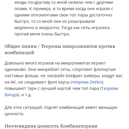
хенды по-другому со мной нежели чем с другими
опами. К примеру, в то время когда они играли с
одними оппонентами свои топ пары достаточно
быстро, то со мной они их разыгрывали
медленно и аккуратно. Тогда как сеты игрались
против меня очень быстро.
Общие линии / Теоремы микролимитов против
комбинаций
Довольно много игроков на микролимитах играют
одинаково. Они минрейзят сеты, слоуплеят флопнутые
настовые флеши, не чек/рейз блефуют риверы, кладут вас
на АК, не скидывают фулл хаусы (
теорема Zeebo
),
повышают турн с лучшей картой чем топ пара (
Теорема
Baluga
), и т.д.
Для этих ситуаций, подчёт комбинаций имеет меньшую
ценность.
Неочевидная ценность Комбинаторики