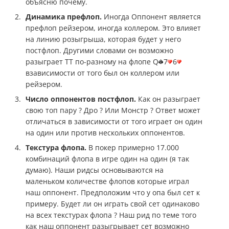
объясню почему.
Динамика префлоп.
Иногда Оппонент является
префлоп рейзером, иногда коллером. Это влияет
на линию розыгрыша, которая будет у него
постфлоп. Другими словами он возможно
разыграет ТТ по-разному на флопе Q
7
6
взависимости от того был он коллером или
рейзером.
Число оппонентов постфлоп.
Как он разыграет
свою топ пару ? Дро ? Или Монстр ? Ответ может
отличаться в зависимости от того играет он один
на один или против нескольких оппонентов.
Текстура флопа.
В покер примерно 17.000
комбинаций флопа в игре один на один (я так
думаю). Наши ридсы основываются на
маленьком количестве флопов которые играл
наш оппонент. Предположим что у опа был сет к
примеру. Будет ли он играть свой сет одинаково
на всех текстурах флопа ? Наш рид по теме того
как наш оппонент разыгрывает сет возможно