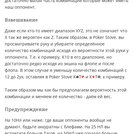
достаточно малая часть комбинаций которые может иметь
наш оппонент.
Взвешивание
Даже если кто-то имеет диапазон XYZ, это не означает что
X так же вероятен как Z. Таким образом, в Poker Stove, вы
просматриваете руку и убираете определённое
количество комбинаций исходя из вероятности этой руки у
оппонента. Т.е. к примеру, К10 в его диапозоне, но
достаточно редко исходя из экшна на флопе и после
флопа. В этом случае я уменьшу количество комбинаций с
12 до 2ух, оставляя в Poker Stove К
Т
и К
Т
, к примеру.
Таким образом мы как бы предполагаем вероятность этой
комбинации и меняем её количество - даём ей вес.
Предупреждение
На 10Нл или ниже, где ваши оппоненты вообще не
думают, будьте аккуратны с блефами. На 25 НЛ вы
встретите больше Тагов, на 50НЛ уже гораздо больше