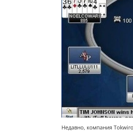
Недавно, компания Tokwiro