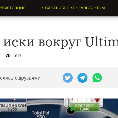
егистрация
Связаться с консультантом
иски вокруг Ultim
1617
елись с друзьями