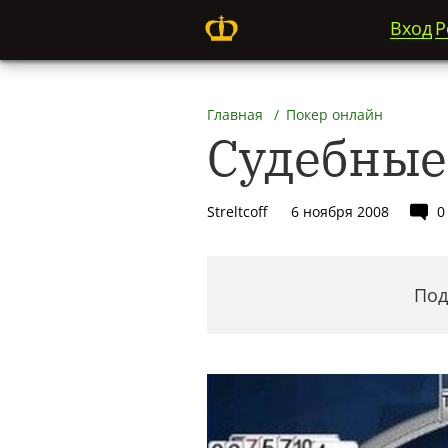
Вход
Р
Главная
Покер онлайн
Судебные 
Streltcoff
6 ноября 2008
0
Под