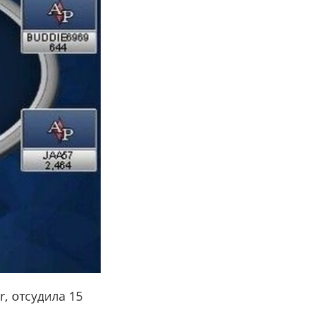
r, отсудила 15