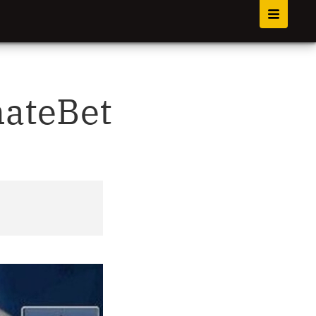
ateBet