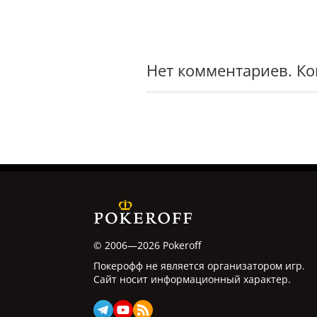
Нет комментариев. К
© 2006—2026 Pokeroff
Покерофф не является организатором игр.
Сайт носит информационный характер.