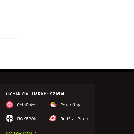
ЛУЧШИЕ ПОКЕР-РУМЫ
CoinPoker
PokerKing
ПОКЕРОК
RedStar Poker
Все комнаты