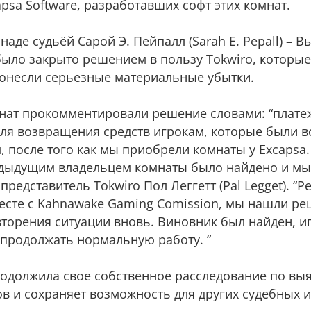
psa Software, разработавших софт этих комнат.
аде судьёй Сарой Э. Пейпалл (Sarah E. Pepall) – 
было закрыто решением в пользу Tokwiro, которые
онесли серьезные материальные убытки.
нат прокомментировали решение словами: “плате
ля возвращения средств игрокам, которые были в
 после того как мы приобрели комнаты у Excapsa
едыдущим владельцем комнаты было найдено и м
представитель Tokwiro Пол Леггетт (Pal Legget). “Р
есте с Kahnawake Gaming Comission, мы нашли ре
торения ситуации вновь. Виновник был найден, и
 продолжать нормальную работу. ”
родолжила свое собственное расследование по в
в и сохраняет возможность для других судебных и