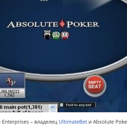
 Enterprises – владелец
UltimateBet
и Absolute Poke