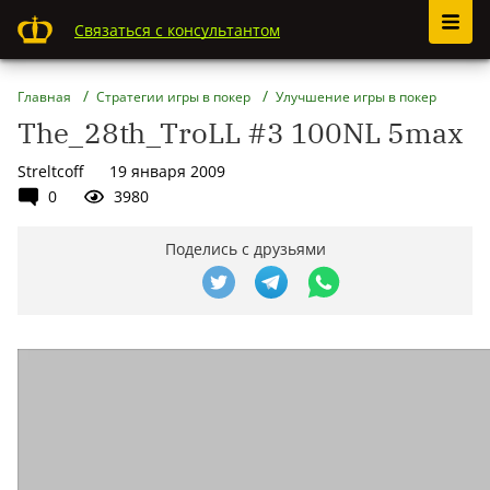
Связаться с консультантом
Главная
Стратегии игры в покер
Улучшение игры в покер
The_28th_TroLL #3 100NL 5max
Streltcoff
19 января 2009
0
3980
Поделись с друзьями