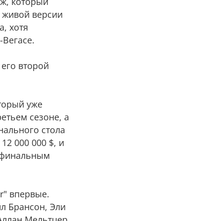
дж, который
в живой версии
а, хотя
-Вегасе.
т его второй
оторый уже
ретьем сезоне, а
нального стола
12 000 000 $, и
а финальным
r" впервые.
йл Брансон, Эли
 Аллан Мельтцер