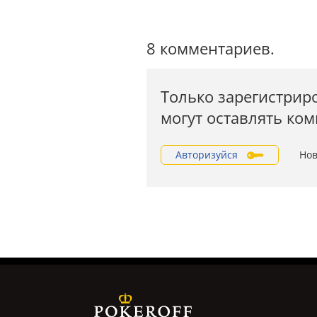
8 комментариев.
Только зарегистрир
могут оставлять ко
Авторизуйся
Нов