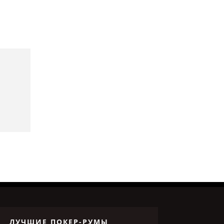
ЛУЧШИЕ ПОКЕР-РУМЫ