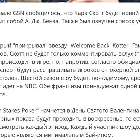
нале GSN сообщилось, что Кара Скотт будет ново
нит собой А. Дж. Бенза. Также был озвучен список
орый "прикрывал" звезду "Welcome Back, Kotter" Гэ
ов. Скотт не будет только комментировать вслух (п
о происходит в игре, но, напротив, согласно офици
ксперт будут расспрашивать игроков о покерной ст
столов. Шестой сезон шоу будет, по-видимому, срод
т идет на NBC. Обе франшизы принадлежат одной 
ns.
 Stakes Poker" начнется в День Святого Валентина
рных показа будут проходить в воскресенье, то ес
осмотреть каждый эпизод. Каждый участник шоу до
которые являются минимальным бай-ином.