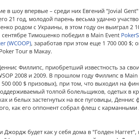
ие в шоу впервые – среди них Евгений "Jovial Gent
сего 21 год, молодой парень весьма удачно участв
нко родом с Украины, в этом году он выиграл 2 10
В сентябре Тимошенко победил в Main Event
PokerS
ker (WCOOP)
, заработав при этом еще 1 700 000 $; 
oker Tour в Макау.
Деннис Филлипс, приобретший известность за сво
WSOP 2008 и 2009. В прошлом году Филлипс в Main 
 500 000 $ призовых), при том, что выходил на фи
поддерживаемый толпой болельщиков, одетых в кра
ках и белых застегнутых на все пуговицы, Деннис
 того, как его оппонент собрал флеш с карманными A
 Джордж будет как у себя дома в "Голден Наггет", 