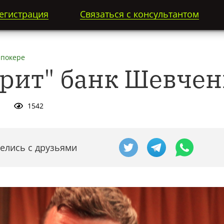
егистрация
Связаться с консультантом
 покере
арит" банк Шевчен
1
1542
елись с друзьями