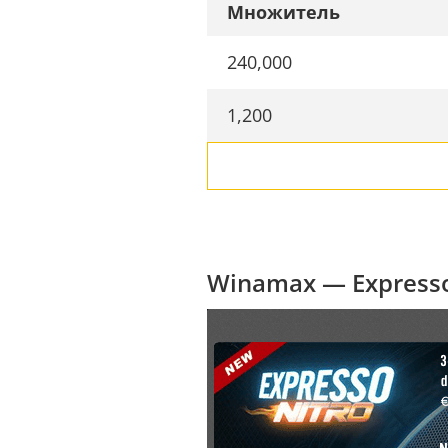
Множитель
240,000
1,200
Winamax — Express