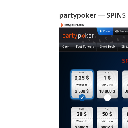
partypoker — SPINS