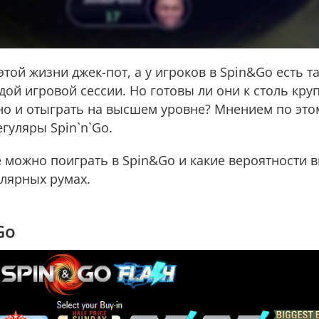
той жизни джек-пот, а у игроков в Spin&Go есть т
ой игровой сессии. Но готовы ли они к столь кру
но и отыграть на высшем уровне? Мнением по это
гуляры Spin`n`Go.
е можно поиграть в Spin&Go и какие вероятности 
лярных румах.
Go