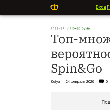
Вход
Р
Главная
Покер румы
Топ-множ
вероятно
Spin&Go
Kotya
24 февраля 2020
0
Под