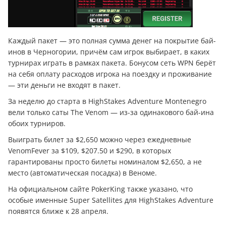
Каждый пакет — это полная сумма денег на покрытие бай-
инов в Черногории, причём сам игрок выбирает, в каких
турнирах играть в рамках пакета. Бонусом сеть WPN берёт
на себя оплату расходов игрока на поездку и проживание
— эти деньги не входят в пакет.
За неделю до старта в HighStakes Adventure Montenegro
вели только саты The Venom — из-за одинакового бай-ина
обоих турниров.
Выиграть билет за $2,650 можно через ежедневные
VenomFever за $109, $207.50 и $290, в которых
гарантированы просто билеты номиналом $2,650, а не
место (автоматическая посадка) в Веноме.
На официальном сайте PokerKing также указано, что
особые именные Super Satellites для HighStakes Adventure
появятся ближе к 28 апреля.