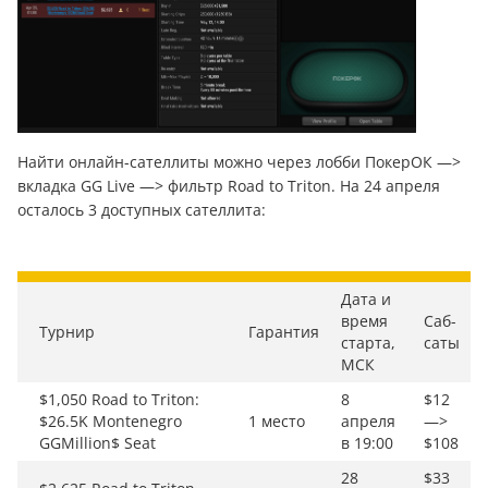
Найти онлайн-сателлиты можно через лобби ПокерОК —>
вкладка GG Live —> фильтр Road to Triton. На 24 апреля
осталось 3 доступных сателлита:
Дата и
время
Саб-
Турнир
Гарантия
старта,
саты
МСК
$1,050 Road to Triton:
8
$12
$26.5K Montenegro
1 место
апреля
—>
GGMillion$ Seat
в 19:00
$108
28
$33