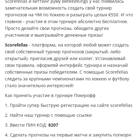
Scorefellas и беттинг руму BetRedKings у нас появилась
замечательная возможность создать свой турнир
прогнозов на ЧМ по Хоккею и разыграть целых €550. И что
главное - участие в этом турнире абсолютно бесплатное.
Просто делайте свои прогнозы, обходите других
участников и выигрывайте денежные призы!
Scorefellas
- платформа, на которой любой может создать
свой собственный турнир прогнозов (закрытый, либо
открытый), пригласив друзей или коллег. Устанавливай
свои правила, оформляй интерфейс турнира и назначай
собственные призы победителям. С помощью Scorefellas
следить за крупными чемпионатами по хоккею и футболу
стало значительно интересней!
Как принять участие в турнире Покерофф
1. Пройти супер быструю регистрацию на сайте scorefellas
2. Найти наш турнир с помощью ссылки
3. Ввести ПИН КОД:
8207
4. Сделать прогнозы на первые матчи и закупить попкорн