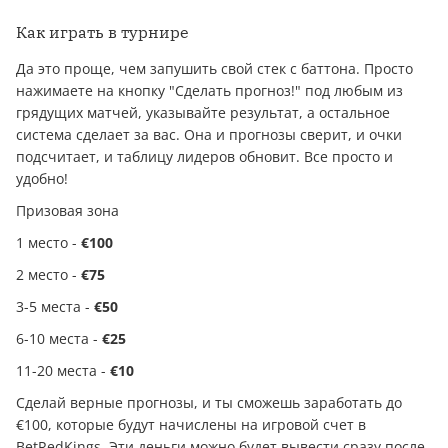
Как играть в турнире
Да это проще, чем запушить свой стек с баттона. Просто
нажимаете на кнопку "Сделать прогноз!" под любым из
грядущих матчей, указывайте результат, а остальное
система сделает за вас. Она и прогнозы сверит, и очки
подсчитает, и таблицу лидеров обновит. Все просто и
удобно!
Призовая зона
1 место -
€100
2 место -
€75
3-5 места -
€50
6-10 места -
€25
11-20 места -
€10
Сделай верные прогнозы, и ты сможешь заработать до
€100, которые будут начислены на игровой счет в
BetRedKings. Эти дeньги можно будет вывeсти сразу после