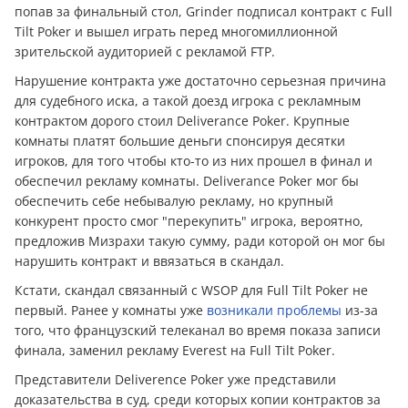
попав за финальный стол, Grinder подписал контракт с Full
Tilt Poker и вышел играть перед многомиллионной
зрительской аудиторией с рекламой FTP.
Нарушение контракта уже достаточно серьезная причина
для судебного иска, а такой доезд игрока с рекламным
контрактом дорого стоил Deliverance Poker. Крупные
комнаты платят большие дeньги спонсируя десятки
игроков, для того чтобы кто-то из них прошел в финал и
обеспечил рекламу комнаты. Deliverance Poker мог бы
обеспечить себе небывалую рекламу, но крупный
конкурент просто смог "перекупить" игрока, вероятно,
предложив Мизрахи такую сумму, ради которой он мог бы
нарушить контракт и ввязаться в скандал.
Кстати, скандал связанный с WSOP для Full Tilt Poker не
первый. Ранее у комнаты уже
возникали проблемы
из-за
того, что французский телеканал во время показа записи
финала, заменил рекламу Everest на Full Tilt Poker.
Представители Deliverence Poker уже представили
доказательства в суд, среди которых копии контрактов за