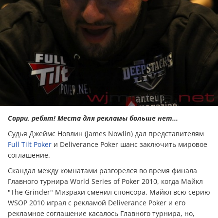
Сорри, ребят! Места для рекламы больше нет...
Судья Джеймс Новлин (James Nowlin) дал представителям
Full Tilt Poker
и Deliverance Poker шанс заключить мировое
соглашение.
Скандал между комнатами разгорелся во время финала
Главного турнира World Series of Poker 2010, когда Майкл
"The Grinder" Мизрахи сменил спонсора. Майкл всю серию
WSOP 2010 играл с рекламой Deliverance Poker и его
рекламное соглашение касалось Главного турнира, но,