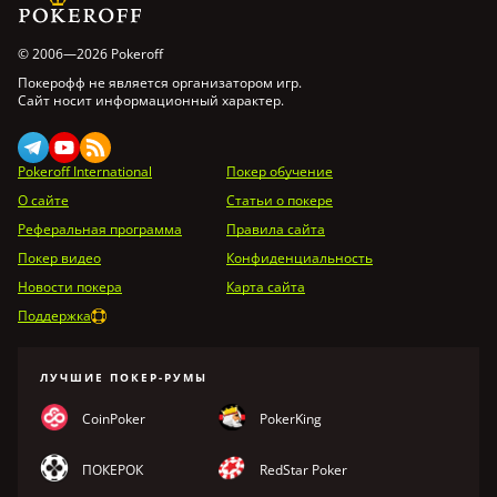
© 2006—2026 Pokeroff
Покерофф не является организатором игр.
Сайт носит информационный характер.
Pokeroff International
Покер обучение
О сайте
Статьи о покере
Реферальная программа
Правила сайта
Покер видео
Конфиденциальность
Новости покера
Карта сайта
Поддержка
ЛУЧШИЕ ПОКЕР-РУМЫ
CoinPoker
PokerKing
ПОКЕРОК
RedStar Poker